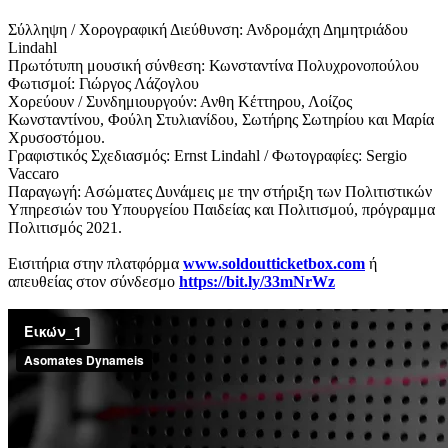
Σύλληψη / Χορογραφική Διεύθυνση: Ανδρομάχη Δημητριάδου
Lindahl
Πρωτότυπη μουσική σύνθεση: Κωνσταντίνα Πολυχρονοπούλου
Φωτισμοί: Γιώργος Λάζογλου
Χορεύουν / Συνδημιουργούν: Ανθη Κέττηρου, Λοίζος
Κωνσταντίνου, Φούλη Στυλιανίδου, Σωτήρης Σωτηρίου και Μαρία
Χρυσοστόμου.
Γραφιστικός Σχεδιασμός: Ernst Lindahl / Φωτογραφίες: Sergio
Vaccaro
Παραγωγή: Ασώματες Δυνάμεις με την στήριξη των Πολιτιστικών
Υπηρεσιών του Υπουργείου Παιδείας και Πολιτισμού, πρόγραμμα
Πολιτισμός 2021.
Εισιτήρια στην πλατφόρμα
www.soldoutticketbox.com
ή
απευθείας στον σύνδεσμο
https://bit.ly/33mNrWz