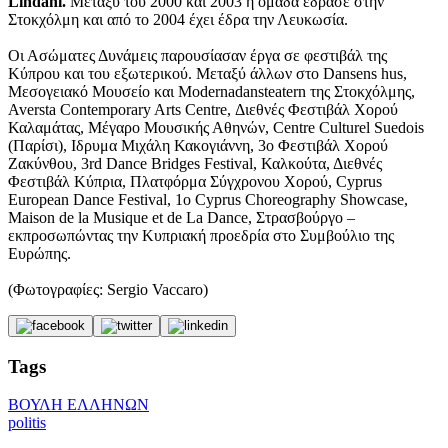
Lindahl.
Μεταξύ του 2000 και 2003 η ομάδα έδρασε στην
Στοκχόλμη και από το 2004 έχει έδρα την Λευκωσία.
Οι Ασώματες Δυνάμεις παρουσίασαν έργα σε φεστιβάλ της
Κύπρου και του εξωτερικού. Μεταξύ άλλων στο Dansens hus,
Μεσογειακό Μουσείο και Modernadansteatern της Στοκχόλμης,
Aversta Contemporary Arts Centre, Διεθνές Φεστιβάλ Χορού
Καλαμάτας, Μέγαρο Μουσικής Αθηνών, Centre Culturel Suedois
(Παρίσι), Ιδρυμα Μιχάλη Κακογιάννη, 3ο Φεστιβάλ Χορού
Ζακύνθου, 3rd Dance Bridges Festival, Καλκούτα, Διεθνές
Φεστιβάλ Κύπρια, Πλατφόρμα Σύγχρονου Χορού, Cyprus
European Dance Festival, 1o Cyprus Choreography Showcase,
Maison de la Musique et de La Dance, Στρασβούργο –
εκπροσωπώντας την Κυπριακή προεδρία στο Συμβούλιο της
Ευρώπης.
(Φωτογραφίες: Sergio Vaccaro)
Tags
ΒΟΥΛΗ ΕΛΛΗΝΩΝ
politis