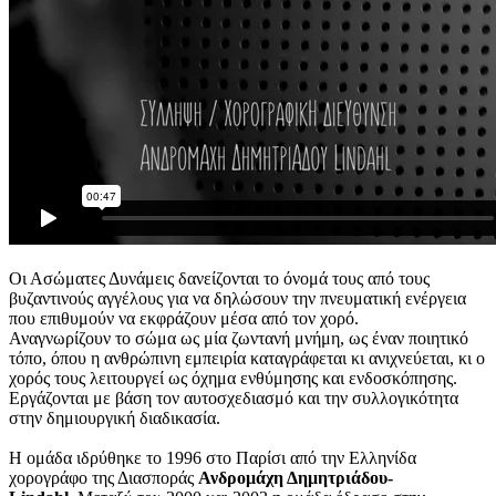
Οι Ασώματες Δυνάμεις δανείζονται το όνομά τους από τους
βυζαντινούς αγγέλους για να δηλώσουν την πνευματική ενέργεια
που επιθυμούν να εκφράζουν μέσα από τον χορό.
Αναγνωρίζουν το σώμα ως μία ζωντανή μνήμη, ως έναν ποιητικό
τόπο, όπου η ανθρώπινη εμπειρία καταγράφεται κι ανιχνεύεται, κι ο
χορός τους λειτουργεί ως όχημα ενθύμησης και ενδοσκόπησης.
Εργάζονται με βάση τον αυτοσχεδιασμό και την συλλογικότητα
στην δημιουργική διαδικασία.
Η ομάδα ιδρύθηκε το 1996 στο Παρίσι από την Ελληνίδα
χορογράφο της Διασποράς
Ανδρομάχη Δημητριάδου-