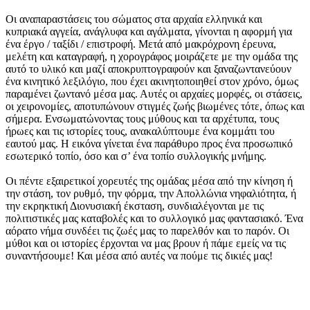
Οι αναπαραστάσεις του σώματος στα αρχαία ελληνικά και
κυπριακά αγγεία, ανάγλυφα και αγάλματα, γίνονται η αφορμή για
ένα έργο / ταξίδι / επιστροφή. Μετά από μακρόχρονη έρευνα,
μελέτη και καταγραφή, η χορογράφος μοιράζετε με την ομάδα της
αυτό το υλικό και μαζί αποκρυπτογραφούν και ξαναζωντανεύουν
ένα κινητικό λεξιλόγιο, που έχει ακινητοποιηθεί στον χρόνο, όμως
παραμένει ζωντανό μέσα μας. Αυτές οι αρχαίες μορφές, οι στάσεις,
οι χειρονομίες, αποτυπώνουν στιγμές ζωής βιωμένες τότε, όπως και
σήμερα. Ενσωματώνοντας τους μύθους και τα αρχέτυπα, τους
ήρωες και τις ιστορίες τους, ανακαλύπτουμε ένα κομμάτι του
εαυτού μας. Η εικόνα γίνεται ένα παράθυρο προς ένα προσωπικό
εσωτερικό τοπίο, όσο και σ’ ένα τοπίο συλλογικής μνήμης.
Οι πέντε εξαιρετικοί χορευτές της ομάδας μέσα από την κίνηση ή
την στάση, τον ρυθμό, την φόρμα, την Απολλώνια νηφαλιότητα, ή
την εκρηκτική Διονυσιακή έκσταση, συνδιαλέγονται με τις
πολιτιστικές μας καταβολές και το συλλογικό μας φαντασιακό. Ένα
αόρατο νήμα συνδέει τις ζωές μας το παρελθόν και το παρόν. Οι
μύθοι και οι ιστορίες έρχονται να μας βρουν ή πάμε εμείς να τις
συναντήσουμε! Και μέσα από αυτές να πούμε τις δικιές μας!