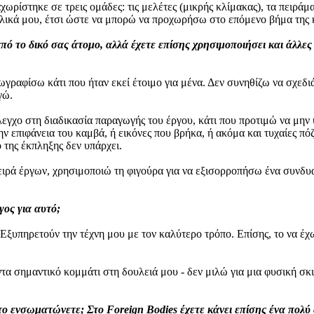
ρίστηκε σε τρεις ομάδες: τις μελέτες (μικρής κλίμακας), τα πειράματ
υλικά μου, έτσι ώστε να μπορώ να προχωρήσω στο επόμενο βήμα της κ
πό το δικό σας άτομο, αλλά έχετε επίσης χρησιμοποιήσει και άλλε
γραφίσω κάτι που ήταν εκεί έτοιμο για μένα. Δεν συνηθίζω να σχεδι
εγώ.
λεγχο στη διαδικασία παραγωγής του έργου, κάτι που προτιμώ να μην 
ν επιφάνεια του καμβά, ή εικόνες που βρήκα, ή ακόμα και τυχαίες π
ο της έκπληξης δεν υπάρχει.
 σειρά έργων, χρησιμοποιώ τη φιγούρα για να εξισορροπήσω ένα συνδ
γος για αυτό;
 Εξυπηρετούν την τέχνη μου με τον καλύτερο τρόπο. Επίσης, το να έ
ντα σημαντικό κομμάτι στη δουλειά μου - δεν μιλώ για μια φυσική σ
το ενσωματώνετε; Στο Foreign Bodies έχετε κάνει επίσης ένα πολύ