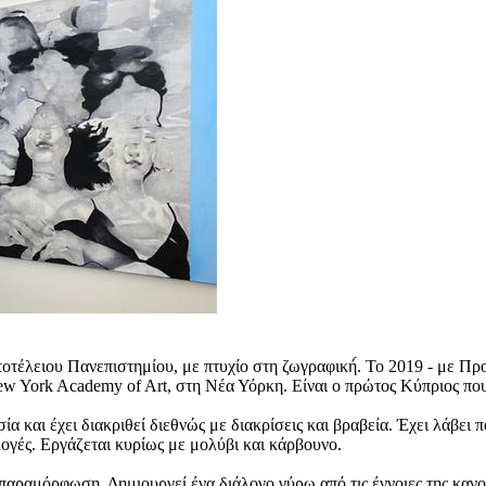
οτέλειου Πανεπιστημίου, με πτυχίο στη ζωγραφική́. Το 2019 - με Προ
ew York Academy of Art, στη Νέα Υόρκη. Είναι ο πρώτος Κύπριος πο
 και έχει διακριθεί διεθνώς με διακρίσεις και βραβεία. Έχει λάβει π
ογές. Εργάζεται κυρίως με μολύβι και κάρβουνο.
παραμόρφωση. Δημιουργεί ένα διάλογο γύρω από τις έννοιες της καν