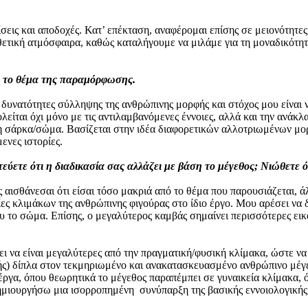
εις και αποδοχές. Κατ’ επέκταση, αναφέρομαι επίσης σε μειονότητες 
θετική ατμόσφαιρα, καθώς καταλήγουμε να μιλάμε για τη μοναδικότητα 
με το θέμα της παραμόρφωσης.
υνατότητες σύλληψης της ανθρώπινης μορφής και στόχος μου είναι ν
χολείται όχι μόνο με τις αντιλαμβανόμενες έννοιες, αλλά και την αν
 σάρκα/σώμα. Βασίζεται στην ιδέα διαφορετικών αλλοτριωμένων μορ
ενες ιστορίες.
τεύετε ότι η διαδικασία σας αλλάζει με βάση το μέγεθος; Νιώθετε ό
ς αισθάνεσαι ότι είσαι τόσο μακριά από το θέμα που παρουσιάζεται, 
ικιλίες κλιμάκων της ανθρώπινης φιγούρας στο ίδιο έργο. Μου αρέσει
υ το σώμα. Επίσης, ο μεγαλύτερος καμβάς σημαίνει περισσότερες εικ
ει να είναι μεγαλύτερες από την πραγματική/φυσική κλίμακα, ώστε ν
ς) δίπλα στον τεκμηριωμένο και ανακατασκευασμένο ανθρώπινο μέγεθ
 έργα, όπου θεωρητικά το μέγεθος παραπέμπει σε γυναικεία κλίμακα,
ιουργήσω μια ισορροπημένη συνύπαρξη της βασικής εννοιολογικής 