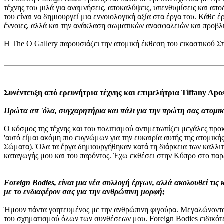
τέχνης του μιλά για αναμνήσεις, αποκαλύψεις, υπενθυμίσεις και α
του είναι να δημιουργεί μια εννοιολογική αξία στα έργα του. Κάθε ε
έννοιες, αλλά και την ανάκλαση σωματικών ανασφαλειών και προβλ
Η The O Gallery παρουσιάζει την ατομική έκθεση του εικαστικού 
Συνέντευξη από ερευνήτρια τέχνης και επιμελήτρια Tiffany Apos
Πρώτα απ 'όλα, συγχαρητήρια και πάλι για την πρώτη σας ατομι
Ο κόσμος της τέχνης και του πολιτισμού αντιμετωπίζει μεγάλες προ
'αυτό είμαι ακόμη πιο ευγνώμων για την ευκαιρία αυτής της ατομικ
Σώματα). Όλα τα έργα δημιουργήθηκαν κατά τη διάρκεια των καλλι
καταγωγής μου και του παρόντος. Έχω εκθέσει στην Κύπρο στο παρε
Foreign Bodies, είναι μια νέα συλλογή έργων, αλλά ακολουθεί τι
με το ενδιαφέρον σας για την ανθρώπινη μορφή;
Ήμουν πάντα γοητευμένος με την ανθρώπινη φιγούρα. Μεγαλώνοντας 
του σχηματισμού όλων των συνθέσεων μου. Foreign Bodies ειδικότερ