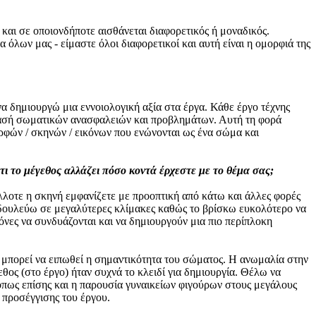
και σε οποιονδήποτε αισθάνεται διαφορετικός ή μοναδικός.
όλων μας - είμαστε όλοι διαφορετικοί και αυτή είναι η ομορφιά της
α δημιουργώ μια εννοιολογική αξία στα έργα. Κάθε έργο τέχνης
άκλασή σωματικών ανασφαλειών και προβλημάτων. Αυτή τη φορά
φών / σκηνών / εικόνων που ενώνονται ως ένα σώμα και
τι το μέγεθος αλλάζει πόσο κοντά έρχεστε με το θέμα σας;
άλλοτε η σκηνή εμφανίζετε με προοπτική από κάτω και άλλες φορές
 να δουλεύω σε μεγαλύτερες κλίμακες καθώς το βρίσκω ευκολότερο να
όνες να συνδυάζονται και να δημιουργούν μια πιο περίπλοκη
α μπορεί να ειπωθεί η σημαντικότητα του σώματος. Η ανωμαλία στην
ος (στο έργο) ήταν συχνά το κλειδί για δημιουργία. Θέλω να
 όπως επίσης και η παρουσία γυναικείων φιγούρων στους μεγάλους
προσέγγισης του έργου.