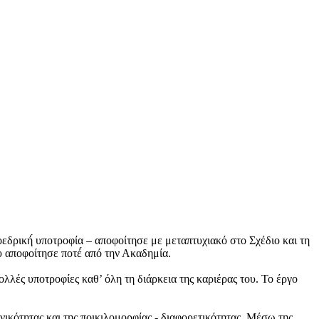
εδρική́ υποτροφία – αποφοίτησε με μεταπτυχιακό στο Σχέδιο και τη
υ αποφοίτησε ποτέ́ από την Ακαδημία.
ολλές υποτροφίες καθ’ όλη τη διάρκεια της καριέρας του. Το έργο
ονικότητας και της ποικιλομορφίας - διαφορετικότητας. Μέσω της