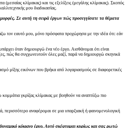
α (μεσαίας κλίμακας) και τις εξελίξεις (μεγάλης κλίμακας). Σκοπός
αλλιτεχνικής μου διαδικασίας.
ς μορφές. Σε αυτή τη σειρά έργων πώς προσεγγίσατε τα θέματα
άζω τον εαυτό μου, μόνο πρόσφατα προχώρησα με την ιδέα ότι: εάν
υπάρχει όταν δημιουργώ ένα νέο έργο. Αισθάνομαι ότι είναι
όζες, πώς θα συγχωνευτούν όλες μαζί, παρά να δημιουργώ σκηνικά
υασμό μίξης εικόνων που βρήκα από λογαριασμούς σε διαφορετικές
χω κομμάτια γκρίζας κλίμακας με βοηθούν να αναπτύξω πιο
κιά, περισσότερο αναφέρομαι σε μια υπαρξιακή ή φαινομενολογική
 δυναμικό κόκκινο έργο. Αυτό σκέφτομαι κυρίως και σας ρωτώ