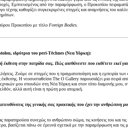
ποδοχές. Εμπνευσμένος από την παραμόρφωση, ο Προκοπίου πειραματί
́ργο τέχνης καθορίζει συγκεκριμένες στιγμές και αναμνήσεις του καλλι
ημάτων.
Σπύρου Προκοπίου με τίτλο
Foreign
Bodies
.
tolou, ιδρύτρια του peri-Tēchnes (Νεα Υόρκη):
κή έκθεση στην πατρίδα σας.
Πώς αισθάνεστε που εκθέτετε εκεί γι
κλήσεις. Ζούμε σε στιγμές που η πραγματοποίηση και η εμπειρία των
ής έκθεσης. Η νεοσυσταθείσα The O Gallery παρουσιάζει μια σειρά απ
τεχνικών μου σπουδών στη Νέα Υόρκη και στον τόπο διαμονής μου, σ
λθόν, αλλά αυτή είναι η πρώτη μου ατομική.
ς κατευθύνσεις της γενικής σας πρακτικής που έχει την ανθρώπινη 
παρατηρούσα συνεχώς το ανθρώπινο σώμα, τις κινήσεις του και τις 
α, βασίζεται πάνω σε έρευνά σχετικά με την παραμόρφωση και τις με