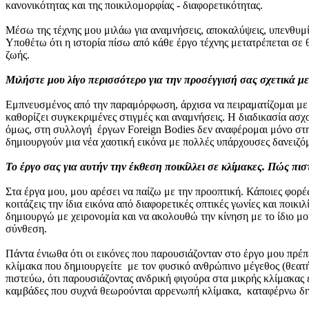
κανονικότητας και της ποικιλομορφίας - διαφορετικότητας.
Μέσω της τέχνης μου μιλάω για αναμνήσεις, αποκαλύψεις, υπενθυμίσ
Υποθέτω ότι η ιστορία πίσω από κάθε έργο τέχνης μετατρέπεται σε 
ζωής.
Μιλήστε μου λίγο περισσότερο για την προσέγγισή σας σχετικά 
Εμπνευσμένος από την παραμόρφωση, άρχισα να πειραματίζομαι με δ
καθορίζει συγκεκριμένες στιγμές και αναμνήσεις. Η διαδικασία ασ
όμως, στη συλλογή έργων Foreign Bodies δεν αναφέρομαι μόνο στη
δημιουργούν μια νέα χαοτική εικόνα με πολλές υπάρχουσες δανειζόμ
Το έργο σας για αυτήν την έκθεση ποικίλλει σε κλίμακες. Πώς πισ
Στα έργα μου, μου αρέσει να παίζω με την προοπτική. Κάποιες φορέ
κοιτάζεις την ίδια εικόνα από διαφορετικές οπτικές γωνίες και πο
δημιουργώ με χειρονομία και να ακολουθώ την κίνηση με το ίδιο μο
σύνθεση.
Πάντα ένιωθα ότι οι εικόνες που παρουσιάζονταν στο έργο μου πρέπ
κλίμακα που δημιουργείτε με τον φυσικό ανθρώπινο μέγεθος (θεατή
πιστεύω, ότι παρουσιάζοντας ανδρική φιγούρα στα μικρής κλίμακας
καμβάδες που συχνά θεωρούνται αρρενωπή κλίμακα, καταφέρνω δημ