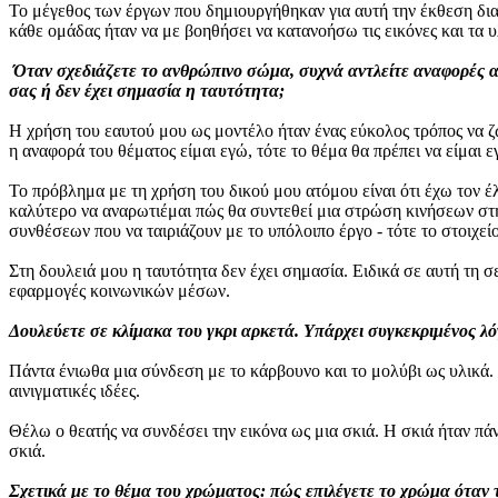
Το μέγεθος των έργων που δημιουργήθηκαν για αυτή την έκθεση διαχω
κάθε ομάδας ήταν να με βοηθήσει να κατανοήσω τις εικόνες και τα 
Όταν σχεδιάζετε το ανθρώπινο σώμα, συχνά αντλείτε αναφορές α
σας ή δεν έχει σημασία η ταυτότητα;
Η χρήση του εαυτού μου ως μοντέλο ήταν ένας εύκολος τρόπος να ζω
η αναφορά του θέματος είμαι εγώ, τότε το θέμα θα πρέπει να είμαι 
Το πρόβλημα με τη χρήση του δικού μου ατόμου είναι ότι έχω τον έ
καλύτερο να αναρωτιέμαι πώς θα συντεθεί μια στρώση κινήσεων στη
συνθέσεων που να ταιριάζουν με το υπόλοιπο έργο - τότε το στοιχεί
Στη δουλειά μου η ταυτότητα δεν έχει σημασία. Ειδικά σε αυτή τη
εφαρμογές κοινωνικών μέσων.
Δουλεύετε σε κλίμακα του γκρι αρκετά. Υπάρχει συγκεκριμένος λό
Πάντα ένιωθα μια σύνδεση με το κάρβουνο και το μολύβι ως υλικά.
αινιγματικές ιδέες.
Θέλω ο θεατής να συνδέσει την εικόνα ως μια σκιά. Η σκιά ήταν πά
σκιά.
Σχετικά με το θέμα του χρώματος: πώς επιλέγετε το χρώμα όταν 