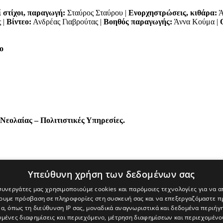
 στίχοι, παραγωγή:
Σταύρος Σταύρου |
Ενορχηστρώσεις, κιθάρα:
Ά
 |
Βίντεο:
Ανδρέας Γιαβρούτας |
Βοηθός παραγωγής:
Άννα Κούμα |
Ο
ο
Νεολαίας – Πολιτιστικές Υπηρεσίες.
Υπεύθυνη χρήση των δεδομένων σας
 συνεργάτες μας χρησιμοποιούμε cookies και παρόμοιες τεχνολογίες για να
χουμε πρόσβαση σε πληροφορίες στη συσκευή σας και να επεξεργαζόμαστε 
α, όπως τη διεύθυνση IP σας, μοναδικά αναγνωριστικά και δεδομένα περιήγη
υμένες διαφημίσεις και περιεχόμενο, μέτρηση διαφημίσεων και περιεχομένο