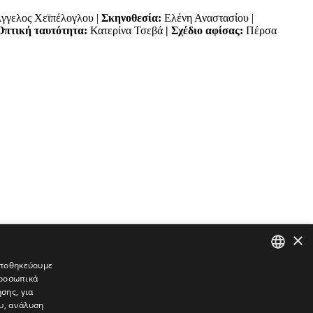
γγελος Χεϊπέλογλου |
Σκηνοθεσία:
Ελένη Αναστασίου |
πτική ταυτότητα:
Κατερίνα Τσεβά
| Σχέδιο αφίσας:
Πέρσα
×
 αποθηκεύουμε
προσωπικά
GREEK
σης, για
ENGLISH
υ, ανάλυση