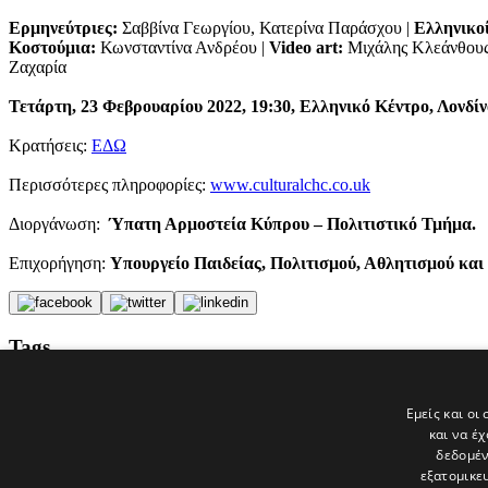
Ερμηνεύτριες:
Σαββίνα Γεωργίου, Κατερίνα Παράσχου |
Ελληνικοί
Κοστούμια:
Κωνσταντίνα Ανδρέου |
Video art:
Μιχάλης Κλεάνθους
Ζαχαρία
Τετάρτη, 23 Φεβρουαρίου 2022,
19:30,
Ελληνικό Κέντρο, Λονδίν
Κρατήσεις:
ΕΔΩ
Περισσότερες πληροφορίες:
www.culturalchc.co.uk
Διοργάνωση:
Ύπατη Αρμοστεία Κύπρου – Πολιτιστικό Τμήμα.
Επιχορήγηση:
Υπουργείο Παιδείας, Πολιτισμού, Αθλητισμού και 
Tags
Λονδίνο
ΡΙΚ
Εμείς και οι
ΟΠΑΠ Κύπρου
και να έ
politis
δεδομέν
εξατομικε