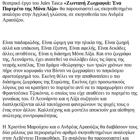
θεατρικό έργο του Jules Tasca
«Ζωντανή Ζωγραφιά: Ένα
Πορτρέτο της Μόνα Λίζα»
θα παρουσιαστεί ως σκηνοθετημένο
αναλόγιο στην Αγγλική γλώσσα, σε σκηνοθεσία του Ανδρέα
Αραούζου.
Είναι παιδαριώδης. Είναι ώριμη για την ηλικία της. Είναι ζωηρή
αλλά και υπάκουη. Είναι έξυπνη. Είναι αφελής. Είναι δεκάδες
άλλες αντιθέσεις. Είναι η διάσημη Μόνα Λίζα. Και στο ζωγράφο
της, Λεονάρντο, έχει ανατεθεί να συλλάβει όλες τις όψεις της
νεαρής κοπέλας. Ένα δράμα «θεώρησης» των τριών χρόνων που
πήρε στον κορυφαίο ντα Βίντσι να ζωγραφίσει το παγκόσμιο
αριστούργημά του. Εκείνη θέλει να την απαθανατίσει ο πιο
διάσημος ζωγράφος της Ευρώπης. Εκείνος έχει προσωπικούς
λόγους για να κρατήσει το πορτρέτο αντί να το παραχωρήσει στον
Φραντσέσκο Τζοκόντα, ο οποίος του είχε αναθέσει το πορτρέτο της
γυναίκας του. Ο Λεονάρντο και η Λίζα συζητούν και
διαπληκτίζονται αλλά ταυτόχρονα φανερώνουν τις ψυχές τους ο
ένας στον άλλον. Καλλιτέχνης και μοντέλο αποκτούν μια αίσθηση
ανώτερης συντροφικότητας.
Η Χριστίνα Μαρούχου και ο Ανδρέας Αραούζος θα διαβάσουν τους
δύο ρόλους για περιορισμένο αριθμό σκηνοθετημένων αναλογίων
στην Λεβέντειο Πινακοθήκη. Το αναλόγιο θα παρουσιαστεί και