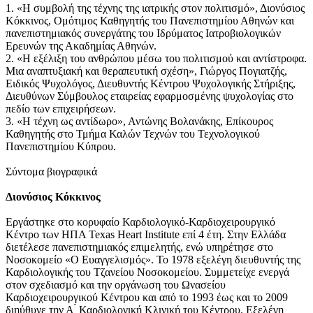
1. «Η συμβολή της τέχνης της ιατρικής στον πολιτισμό», Διονύσιος
Κόκκινος, Ομότιμος Καθηγητής του Πανεπιστημίου Αθηνών και
πανεπιστημιακός συνεργάτης του Ιδρύματος Ιατροβιολογικών
Ερευνών της Ακαδημίας Αθηνών.
2. «Η εξέλιξη του ανθρώπου μέσω του πολιτισμού και αντίστροφα.
Μια αναπτυξιακή και θεραπευτική σχέση», Γιώργος Πογιατζής,
Ειδικός Ψυχολόγος, Διευθυντής Κέντρου Ψυχολογικής Στήριξης,
Διευθύνων Σύμβουλος εταιρείας εφαρμοσμένης ψυχολογίας στο
πεδίο των επιχειρήσεων.
3. «Η τέχνη ως αντίδωρο», Αντώνης Βολανάκης, Επίκουρος
Καθηγητής στο Τμήμα Καλών Τεχνών του Τεχνολογικού
Πανεπιστημίου Κύπρου.
Σύντομα βιογραφικά
Διονύσιος Κόκκινος
Εργάστηκε στο κορυφαίο Καρδιολογικό-Καρδιοχειρουργικό
Κέντρο των ΗΠΑ Texas Heart Institute επί 4 έτη. Στην Ελλάδα
διετέλεσε πανεπιστημιακός επιμελητής, ενώ υπηρέτησε στο
Νοσοκομείο «Ο Ευαγγελισμός». Το 1978 εξελέγη διευθυντής της
Καρδιολογικής του Τζανείου Νοσοκομείου. Συμμετείχε ενεργά
στον σχεδιασμό και την οργάνωση του Ωνασείου
Καρδιοχειρουργικού Κέντρου και από το 1993 έως και το 2009
διηύθυνε την Α ́ Καρδιολογική Κλινική του Κέντρου. Εξελέγη