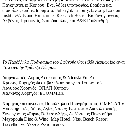
Πανεπιστήμιο Κύπρου. Εχει λάβει υποτροφίες, βραβεία και
διακρίσεις από τα Ιδρύματα: Fulbright, Linbury, Ωνάση, London
Institute/Arts and Humanities Research Board, Βαρδινογιάννειο,
Λεβέντη, Προποντίς, Σπυρόπουλος, και Β&Ε Γουλανδρή.
To Παράλληλο Πρόγραμμα του Διεθνούς Φεστιβάλ Λευκωσίας είναι
Powered by Tράπεζα Κύπρου.
Διοργανωτές: Δήμος Λευκωσίας & Nicosia For Art
Χρυσός Χορηγός Φεστιβάλ: Υφυπουργείο Τουρισμού
Αργυρός Χορηγός: ΟΠΑΠ Κύπρου
Χάλκινος Χορηγός: ECOMMBX
Χορηγός επικοινωνίας Παράλληλου Προγράμματος: OMEGA TV
Υποστηρικτές: Δήμος Αγίας Νάπας, Ινστιτούτο Διαβαλκανικής
Συνεργασίας «Ρήγας Βελεστινλής», Λεβέντειος Πινακοθήκη,
Mayopoula Dine & Wine, Map Hotel, Nissi Beach Resort,
Travelhouse, Vassos Psarolimano.