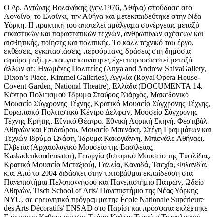
Ο Δρ. Αντώνης Βολανάκης (γεν.1976, Αθήνα) σπούδασε στο
Λονδίνο, το Ελσίνκι, την Αθήνα και μετεκπαιδεύτηκε στην Νέα
Υόρκη. Η πρακτική του αποτελεί αμάλγαμα συνέργειας μεταξύ
εικαστικών και παραστατικών τεχνών, ανθρωπίνων σχέσεων και
αισθητικής, ποίησης και πολιτικής. Το καλλιτεχνικό του έργο,
εκθέσεις, εγκαταστάσεις, περφόρμανς, δράσεις στη δημόσια
σφαίρα μαζί-με-και-για κοινότητες έχει παρουσιαστεί μεταξύ
άλλων σε: Ηνωμένες Πολιτείες (Anya and Andrew ShivaGallery,
Dixon’s Place, Kimmel Galleries), Αγγλία (Royal Opera House-
Covent Garden, National Theatre), Ελλάδα (DOCUMENTA 14,
Κέντρο Πολιτισμού Ίδρυμα Σταύρος Νιάρχος, Μακεδονικό
Μουσείο Σύγχρονης Τέχνης, Κρατικό Μουσείο Σύγχρονης Τέχνης,
Ευρωπαϊκό Πολιτιστικό Κέντρο Δελφών, Μουσείο Σύγχρονης
Τέχνης Κρήτης, Εθνικό Θέατρο, Εθνική Λυρική Σκηνή, Φεστιβάλ
Αθηνών και Επιδαύρου, Μουσείο Μπενάκη, Στέγη Γραμμάτων και
Τεχνών Ιδρύμα Ωνάση, Ίδρυμα Κακογιάννη, Μπιενάλε Αθήνας),
Ελβετία (Αρχαιολογικό Μουσείο της Βασιλείας,
Kaskadenkondensator), Γεωργία (Ιστορικό Μουσείο της Τυφλίδας,
Κρατικό Μουσείο Μεταξιού), Γαλλία, Καναδά, Τσεχία, Φιλανδία,
κ.α. Από το 2004 διδάσκει στην τριτοβάθμια εκπαίδευση στα
Πανεπιστήμια Πελοποννήσου και Πανεπιστήμιο Πατρών, Ωδείο
Αθηνών, Tisch School of Arts/ Πανεπιστήμιο της Νέας Υόρκης
NYU, σε ερευνητικό πρόγραμμα της École Nationale Supérieure
des Arts Décoratifs/ ENSAD στο Παρίσι και πρόσφατα εκλέχτηκε
Επίκουρος Καθηγητής στο Τμήμα Καλών Τεχνών/ Τεχνολογικό