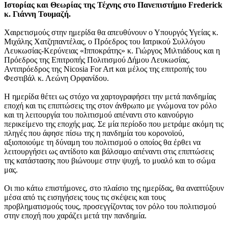
Ιστορίας και Θεωρίας της Τέχνης στο Πανεπιστήμιο Frederick
κ. Γιάννη Τουμαζή.
Χαιρετισμούς στην ημερίδα θα απευθύνουν ο Υπουργός Υγείας κ.
Μιχάλης Χατζηπαντέλας, ο Πρόεδρος του Ιατρικού Συλλόγου
Λευκωσίας-Κερύνειας «Ιπποκράτης» κ. Γιώργος Μιλτιάδους και η
Πρόεδρος της Επιτροπής Πολιτισμού Δήμου Λευκωσίας,
Αντιπρόεδρος της Nicosia For Art και μέλος της επιτροπής του
Φεστιβάλ κ. Λεώνη Ορφανίδου.
Η ημερίδα θέτει ως στόχο να χαρτογραφήσει την μετά πανδημίας
εποχή και τις επιπτώσεις της στον άνθρωπο με γνώμονα τον ρόλο
και τη λειτουργία του πολιτισμού απέναντι στο καινούργιο
περικείμενο της εποχής μας. Σε μία περίοδο που μετράμε ακόμη τις
πληγές που άφησε πίσω της η πανδημία του κορονοϊού,
αξιοποιούμε τη δύναμη του πολιτισμού ο οποίος θα έρθει να
λειτουργήσει ως αντίδοτο και βάλσαμο απέναντι στις επιπτώσεις
της κατάστασης που βιώνουμε στην ψυχή, το μυαλό και το σώμα
μας.
Οι πιο κάτω επιστήμονες, στο πλαίσιο της ημερίδας, θα αναπτύξουν
μέσα από τις εισηγήσεις τους τις σκέψεις και τους
προβληματισμούς τους, προσεγγίζοντας τον ρόλο του πολιτισμού
στην εποχή που χαράζει μετά την πανδημία.