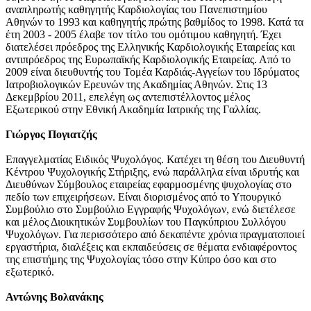
αναπληρωτής καθηγητής Καρδιολογίας του Πανεπιστημίου
Αθηνών το 1993 και καθηγητής πρώτης βαθμίδος το 1998. Κατά τα
έτη 2003 - 2005 έλαβε τον τίτλο του ομότιμου καθηγητή. Έχει
διατελέσει πρόεδρος της Ελληνικής Καρδιολογικής Εταιρείας και
αντιπρόεδρος της Ευρωπαϊκής Καρδιολογικής Εταιρείας. Από το
2009 είναι διευθυντής του Τομέα Καρδιάς-Αγγείων του Ιδρύματος
Ιατροβιολογικών Ερευνών της Ακαδημίας Αθηνών. Στις 13
Δεκεμβρίου 2011, επελέγη ως αντεπιστέλλοντος μέλος
Εξωτερικού στην Εθνική Ακαδημία Ιατρικής της Γαλλίας.
Γιώργος Πογιατζής
Επαγγελματίας Ειδικός Ψυχολόγος. Κατέχει τη θέση του Διευθυντή
Κέντρου Ψυχολογικής Στήριξης, ενώ παράλληλα είναι ιδρυτής και
Διευθύνων Σύμβουλος εταιρείας εφαρμοσμένης ψυχολογίας στο
πεδίο των επιχειρήσεων. Είναι διορισμένος από το Υπουργικό
Συμβούλιο στο Συμβούλιο Εγγραφής Ψυχολόγων, ενώ διετέλεσε
και μέλος Διοικητικών Συμβουλίων του Παγκύπριου Συλλόγου
Ψυχολόγων. Για περισσότερο από δεκαπέντε χρόνια πραγματοποιεί
εργαστήρια, διαλέξεις και εκπαιδεύσεις σε θέματα ενδιαφέροντος
της επιστήμης της Ψυχολογίας τόσο στην Κύπρο όσο και στο
εξωτερικό.
Αντώνης Βολανάκης