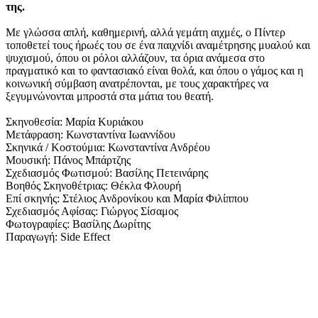
της.
Με γλώσσα απλή, καθημερινή, αλλά γεμάτη αιχμές, ο Πίντερ
τοποθετεί τους ήρωές του σε ένα παιχνίδι αναμέτρησης μυαλού και
ψυχισμού, όπου οι ρόλοι αλλάζουν, τα όρια ανάμεσα στο
πραγματικό και το φαντασιακό είναι θολά, και όπου ο γάμος και η
κοινωνική σύμβαση ανατρέπονται, με τους χαρακτήρες να
ξεγυμνώνονται μπροστά στα μάτια του θεατή.
Σκηνοθεσία: Μαρία Κυριάκου
Μετάφραση: Κωνσταντίνα Ιωαννίδου
Σκηνικά / Κοστούμια: Κωνσταντίνα Ανδρέου
Μουσική: Πάνος Μπάρτζης
Σχεδιασμός Φωτισμού: Βασίλης Πετεινάρης
Βοηθός Σκηνοθέτριας: Θέκλα Φλουρή
Επί σκηνής: Στέλιος Ανδρονίκου και Μαρία Φιλίππου
Σχεδιασμός Αφίσας: Γιώργος Σίσαμος
Φωτογραφίες: Βασίλης Δωρίτης
Παραγωγή: Side Effect