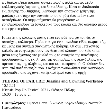
ως διαλογιστική άσκηση συγκέντρωσης αλλά και ως μέσο
καλλιτεχνικής έκφρασης και διασκέδασης. Κατά τη διαδικασία
εκμάθησης του Juggling, βιώνουμε την 'αποτυχία' (ρίψη της
μπάλας) με στόχο την συνειδητοποίηση ότι τίποτα δεν είναι
ακατόρθωτο. Οι συμμετέχοντες θα μπορέσουν να
χρησιμοποιήσουν τα ζογκλερικά τους κόλπα και στο δεύτερο μέρος
του εργαστηρίου.
Η Τέχνη της κόκκινης μύτης είναι ένα μάθημα για το πώς να
αποτύχεις καλύτερα. Πρόκειται για ένα μοναδικό είδος σωματικής,
κωμικής και συνάμα συγκινητικής ποίησης. Οι συμμετέχοντες
καλούνται να φανερώσουν τον θεατρικό κλόουν που βρίσκεται
μέσα τους έχοντας στο μυαλό τους το στοιχείο της ικανότητας
προσαρμογής, της έκπληξης, της φαντασίας, της σκανδαλιάς, της
αμεσότητας, της αλήθειας και του κωμικοτραγικού. Ο κλόουν δεν
σταματά ποτέ το ταξίδι του. Συνέχεια ανακαλύπτει κάτι καινούριο,
προσπαθεί, αποτυγχάνει και ξεκινά ξανά από την αρχή.
THE ART OF FAILURE: Juggling and Clowning Workshop
10.12.21
Nicosia Pop Up Festival 2021 - Θέατρο Πόλης
16.00 – 18.30 μ.μ.
Εμψυχώτριες:
Ομάδα Γιασεμίν - Άννη Σοφοκλέους & Ναταλία
Παναγιώτου