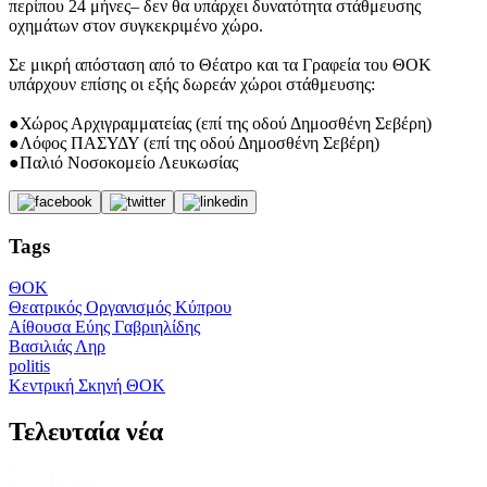
περίπου 24 μήνες– δεν θα υπάρχει δυνατότητα στάθμευσης
οχημάτων στον συγκεκριμένο χώρο.
Σε μικρή απόσταση από το Θέατρο και τα Γραφεία του ΘΟΚ
υπάρχουν επίσης οι εξής δωρεάν χώροι στάθμευσης:
●Χώρος Αρχιγραμματείας (επί της οδού Δημοσθένη Σεβέρη)
●Λόφος ΠΑΣΥΔΥ (επί της οδού Δημοσθένη Σεβέρη)
●Παλιό Νοσοκομείο Λευκωσίας
Tags
ΘΟΚ
Θεατρικός Οργανισμός Κύπρου
Αίθουσα Εύης Γαβριηλίδης
Βασιλιάς Ληρ
politis
Κεντρική Σκηνή ΘΟΚ
Τελευταία νέα