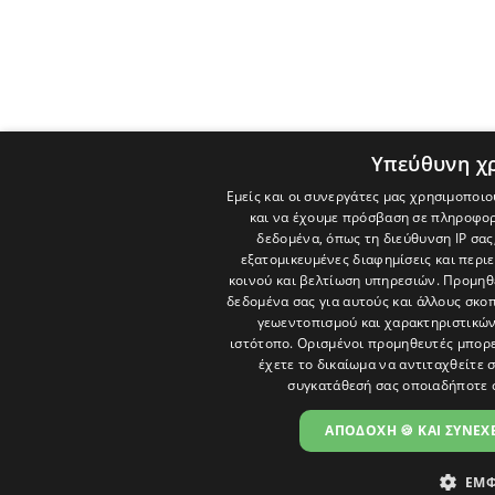
Υπεύθυνη χ
Εμείς και οι συνεργάτες μας χρησιμοποιο
και να έχουμε πρόσβαση σε πληροφορ
δεδομένα, όπως τη διεύθυνση IP σας
εξατομικευμένες διαφημίσεις και περι
κοινού και βελτίωση υπηρεσιών.
Προμηθε
δεδομένα σας για αυτούς και άλλους σκ
γεωεντοπισμού και χαρακτηριστικών 
ιστότοπο. Ορισμένοι προμηθευτές μπορε
έχετε το δικαίωμα να αντιταχθείτε 
συγκατάθεσή σας οποιαδήποτε 
ΑΠΟΔΟΧΗ 🍪 ΚΑΙ ΣΥΝΕΧΕ
ΕΜΦ