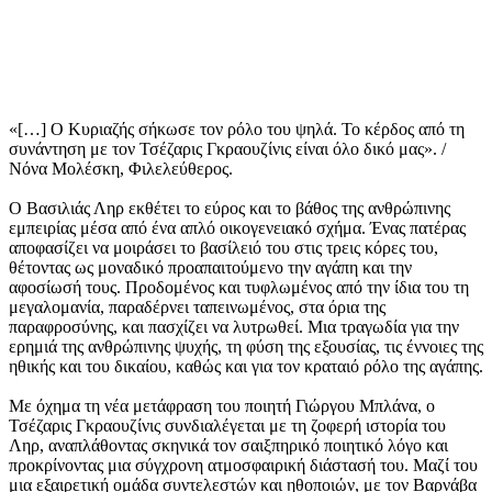
«[…] Ο Κυριαζής σήκωσε τον ρόλο του ψηλά. Το κέρδος από τη
συνάντηση με τον Τσέζαρις Γκραουζίνις είναι όλο δικό μας». /
Νόνα Μολέσκη, Φιλελεύθερος.
Ο Βασιλιάς Ληρ εκθέτει το εύρος και το βάθος της ανθρώπινης
εμπειρίας μέσα από ένα απλό οικογενειακό σχήμα. Ένας πατέρας
αποφασίζει να μοιράσει το βασίλειό του στις τρεις κόρες του,
θέτοντας ως μοναδικό προαπαιτούμενο την αγάπη και την
αφοσίωσή τους. Προδομένος και τυφλωμένος από την ίδια του τη
μεγαλομανία, παραδέρνει ταπεινωμένος, στα όρια της
παραφροσύνης, και πασχίζει να λυτρωθεί. Μια τραγωδία για την
ερημιά της ανθρώπινης ψυχής, τη φύση της εξουσίας, τις έννοιες της
ηθικής και του δικαίου, καθώς και για τον κραταιό ρόλο της αγάπης.
Με όχημα τη νέα μετάφραση του ποιητή Γιώργου Μπλάνα, ο
Τσέζαρις Γκραουζίνις συνδιαλέγεται με τη ζοφερή ιστορία του
Ληρ, αναπλάθοντας σκηνικά τον σαιξπηρικό ποιητικό λόγο και
προκρίνοντας μια σύγχρονη ατμοσφαιρική διάστασή του. Μαζί του
μια εξαιρετική ομάδα συντελεστών και ηθοποιών, με τον Βαρνάβα