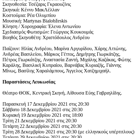
Σκηνοθεσία: Τσέζαρις Γκραουζίνις
Σκηνικά: Κέννυ ΜακΛέλλαν
Κοστούμια: Ρέα Ολυμπίου
Μουσική: Martynas Bialobžeskis
Κίνηση / Χορογραφία: Έλενα Αντωνίου
Σχεδιασμός Φωτισμών: Γεώργιος Κουκουμάς
Βοηθός Σκηνοθέτη: Χριστόδουλος Ανδρέου
Παίζουν: Ηλίας Ανδρέου, Μαρίνα Αργυρίδου, Χάρης Αττώνης,
Ανδρέας Βασιλείου, Μάρκος Γέττος, Δημήτρης Γιωρκάτζης,
Πέτρος Γιωρκάτζης, Αναστασία Ζαντή, Μιχάλης Καζάκας, Φώτης
Καράλης, Βασιλική Κυπραίου, Βαρνάβας Κυριαζής, Γιάννης
Μίνως, Βασίλης Χαραλάμπους, Άγγελος Χατζημιχαήλ.
Παραστάσεις Λευκωσίας
Θέατρο ΘΟΚ, Κεντρική Σκηνή, Αίθουσα Εύης Γαβριηλίδης.
Παρασκευή 17 Δεκεμβρίου 2021 στις 20:30
Σάββατο 18 Δεκεμβρίου 2021 στις 20:30
Κυριακή 19 Δεκεμβρίου 2021 στις 18:00
Τρίτη 21 Δεκεμβρίου 2021 στις 20:30
Τετάρτη 22 Δεκεμβρίου 2021 στις 20:30
Τρίτη 28 Δεκεμβρίου 2021 στις 20:30 (με ελληνικούς υπέρτιτλους)
Τετάρτη 29 Δεκεμβρίου 2021 στις 20:30