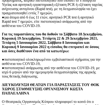
προβλήματος, ιατρικό πιστοποιητικό που εκδίδει το Υπουργείο
Υγείας και αρνητική εργαστηριακή εξέταση PCR ή εξέταση ταχείας
ανίχνευσης αντιγόνου (Rapid test), με τη δειγματοληψία να έχει
πραγματοποιηθεί εντός 7 ημερών,
●για άτομα από 6 έως 11 ετών, αρνητικό PCR test ή αρνητικό
Rapid test 7 ημερών, είτε πιστοποιητικό ανάρρωσης από την
ασθένεια του COVID-19.
Για τις παραστάσεις που θα δοθούν το Σάββατο 18 Δεκεμβρίου,
Κυριακή 19 Δεκεμβρίου, Τετάρτη 22 & 29 Δεκεμβρίου 2021,
Τετάρτη 5 Ιανουαρίου 2022, Σάββατο 8 Ιανουαρίου και
Κυριακή 9 Ιανουαρίου 2022 η είσοδος θα επιτραπεί σε όσους
και όσες διαθέτουν ένα από τα κατωτέρω:
●πιστοποιητικό ολοκληρωμένου εμβολιαστικού σχήματος για την
ασθένεια του COVID-19,
●πιστοποιητικό ανάρρωσης από την ασθένεια του COVID-19, με
ισχύ 6 μηνών από την ημερομηνία δειγματοληψίας της αρχικής
τους θετικής διάγνωσης.
ΔΙΕΥΚΟΛΥΝΣΗ ΘΕΑΤΩΝ ΓΙΑ ΠΑΡΑΣΤΑΣΕΙΣ ΤΟΥ ΘΟΚ
ΧΩΡΟΣ ΣΤΑΘΜΕΥΣΗΣ ΟΡΓΑΝΙΣΜΟΥ ΚΩΣΤΑ
ΠΑΠΑΕΛΛΗΝΑ
Ο Θεατρικός Οργανισμός Κύπρου πληροφορεί το κοινό ότι ο