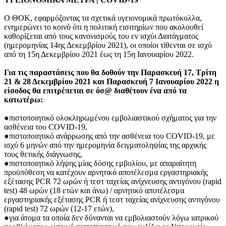
Ο ΘΟΚ, εφαρμόζοντας τα σχετικά υγειονομικά πρωτόκολλα,
ενημερώνει το κοινό ότι η πολιτική εισιτηρίων που ακολουθεί
καθορίζεται από τους κανονισμούς του εν ισχύι Διατάγματος
(ημερομηνίας 14ης Δεκεμβρίου 2021), οι οποίοι τίθενται σε ισχύ
από τη 15η Δεκεμβρίου 2021 έως τη 15η Ιανουαρίου 2022.
Για τις παραστάσεις που θα δοθούν την Παρασκευή 17, Τρίτη
21 & 28 Δεκεμβρίου 2021 και Παρασκευή 7 Ιανουαρίου 2022 η
είσοδος θα επιτρέπεται σε όσ@ διαθέτουν ένα από τα
κατωτέρω:
●πιστοποιητικό ολοκληρωμένου εμβολιαστικού σχήματος για την
ασθένεια του COVID-19,
●πιστοποιητικό ανάρρωσης από την ασθένεια του COVID-19, με
ισχύ 6 μηνών από την ημερομηνία δειγματοληψίας της αρχικής
τους θετικής διάγνωσης,
●πιστοποιητικό λήψης μίας δόσης εμβολίου, με απαραίτητη
προϋπόθεση να κατέχουν αρνητικό αποτέλεσμα εργαστηριακής
εξέτασης PCR 72 ωρών ή τεστ ταχείας ανίχνευσης αντιγόνου (rapid
test) 48 ωρών (18 ετών και άνω) / αρνητικό αποτέλεσμα
εργαστηριακής εξέτασης PCR ή τεστ ταχείας ανίχνευσης αντιγόνου
(rapid test) 72 ωρών (12-17 ετών),
●για άτομα τα οποία δεν δύνανται να εμβολιαστούν λόγω ιατρικού