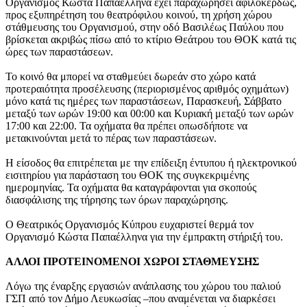
Οργανισμός Κώστα Παπαέλληνα έχει παραχωρήσει αφιλοκερδώς,
προς εξυπηρέτηση του θεατρόφιλου κοινού, τη χρήση χώρου
στάθμευσης του Οργανισμού, στην οδό Βασιλέως Παύλου που
βρίσκεται ακριβώς πίσω από το κτίριο Θεάτρου του ΘΟΚ κατά τις
ώρες των παραστάσεων.
Το κοινό θα μπορεί να σταθμεύει δωρεάν στο χώρο κατά
προτεραιότητα προσέλευσης (περιορισμένος αριθμός οχημάτων)
μόνο κατά τις ημέρες των παραστάσεων, Παρασκευή, Σάββατο
μεταξύ των ωρών 19:00 και 00:00 και Κυριακή μεταξύ των ωρών
17:00 και 22:00. Τα οχήματα θα πρέπει οπωσδήποτε να
μετακινούνται μετά το πέρας των παραστάσεων.
Η είσοδος θα επιτρέπεται με την επίδειξη έντυπου ή ηλεκτρονικού
εισιτηρίου για παράσταση του ΘΟΚ της συγκεκριμένης
ημερομηνίας. Τα οχήματα θα καταγράφονται για σκοπούς
διασφάλισης της τήρησης των όρων παραχώρησης.
Ο Θεατρικός Οργανισμός Κύπρου ευχαριστεί θερμά τον
Οργανισμό Κώστα Παπαέλληνα για την έμπρακτη στήριξή του.
ΑΛΛΟΙ ΠΡΟΤΕΙΝΟΜΕΝΟΙ ΧΩΡΟΙ ΣΤΑΘΜΕΥΣΗΣ
Λόγω της έναρξης εργασιών ανάπλασης του χώρου του παλιού
ΓΣΠ από τον Δήμο Λευκωσίας –που αναμένεται να διαρκέσει