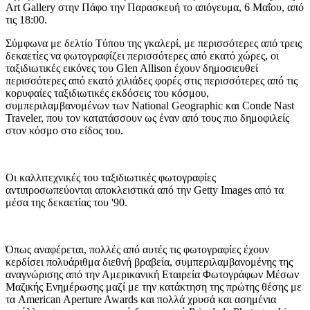
Art Gallery στην Πάφο την Παρασκευή το απόγευμα, 6 Μαΐου, από
τις 18:00.
Σύμφωνα με δελτίο Tύπου της γκαλερί, με περισσότερες από τρεις
δεκαετίες να φωτογραφίζει περισσότερες από εκατό χώρες, οι
ταξιδιωτικές εικόνες του Glen Allison έχουν δημοσιευθεί
περισσότερες από εκατό χιλιάδες φορές στις περισσότερες από τις
κορυφαίες ταξιδιωτικές εκδόσεις του κόσμου,
συμπεριλαμβανομένων των National Geographic και Conde Nast
Traveler, που τον κατατάσσουν ως έναν από τους πιο δημοφιλείς
στον κόσμο στο είδος του.
Οι καλλιτεχνικές του ταξιδιωτικές φωτογραφίες
αντιπροσωπεύονται αποκλειστικά από την Getty Images από τα
μέσα της δεκαετίας του '90.
Όπως αναφέρεται, πολλές από αυτές τις φωτογραφίες έχουν
κερδίσει πολυάριθμα διεθνή βραβεία, συμπεριλαμβανομένης της
αναγνώρισης από την Αμερικανική Εταιρεία Φωτογράφων Μέσων
Μαζικής Ενημέρωσης μαζί με την κατάκτηση της πρώτης θέσης με
τα American Aperture Awards και πολλά χρυσά και ασημένια