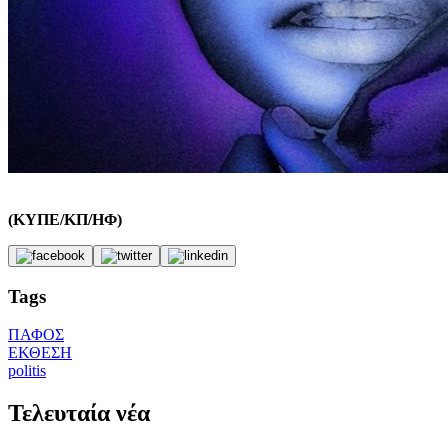
(ΚΥΠΕ/ΚΠ/ΗΦ)
Tags
ΠΑΦΟΣ
ΕΚΘΕΣΗ
politis
Τελευταία νέα