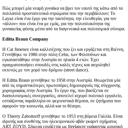
Πώς μπορεί μία νεαρή γυναίκα να βρει τον εαυτό της κάτω από τα
πολλαπλά προστατευτικά στρώματα που την περιβάλλουν; Το
Layaz είναι ένα έργο για την ταυτότητα, την ελευθερία, για τον
«άλλον» που είναι ένα με εμάς, για την πολυπλοκότητα της
γυναικείας φύσης μέσα από τα διαγενεακά και πολιτισμικά σύνορα.
Editta Braun Company
Η Cat Jimenez είναι καλλιτέχνης που ζει και εργάζεται στη Βιέννη.
Γεννήθηκε το 1986 στην πόλη Cebu, των Φιλιππίνων και
εγκαταστάθηκε στην Αυστρία σε ηλικία 4 ετών. Έχει
πραγματοποιήσει σπουδές στις καλές τέχνες και ασχοληθεί
εκτενώς με τον χορό του δρόμου (street dance).
Η Editta Braun γεννήθηκε το 1958 στην Αυστρία. Θεωρείται μία
από τις σημαντικότερες πρωτοπόρες δημιουργούς της σύγχρονης
χορογραφίας στην Αυστρία. Το έργο της, που βασίζεται σε
διαπολιτισμικές συνεργασίες, αποτελεί ισχυρό πολιτικό εργαλείο,
εστιάζοντας παράλληλα σε φεμινιστικά θέματα, σε ζητήματα που
αφορούν την κοινωνία, αλλά και το θέατρο.
Ο Thierry Zaboitzeff γεννήθηκε το 1953 στη βόρεια Γαλλία. Είναι
ιδρυτής και συνθέτης του ηλεκτρονικού αβάν γκαρντ σχήματος
ART ZOYD. Σήμερα εργάζεται ως freelancer γράφοντας μουσική