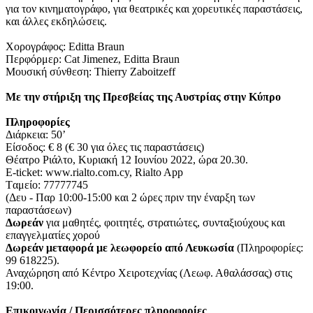
για τον κινηματογράφο, για θεατρικές και χορευτικές παραστάσεις,
και άλλες εκδηλώσεις.
Χορογράφος: Editta Braun
Περφόρμερ: Cat Jimenez, Editta Braun
Μουσική σύνθεση: Thierry Zaboitzeff
Με την στήριξη της Πρεσβείας της Αυστρίας στην Κύπρο
Πληροφορίες
Διάρκεια: 50’
Είσοδος: € 8 (€ 30 για όλες τις παραστάσεις)
Θέατρο Ριάλτο, Κυριακή 12 Ιουνίου 2022, ώρα 20.30.
E-ticket: www.rialto.com.cy, Rialto App
Tαμείο: 77777745
(Δευ - Παρ 10:00-15:00 και 2 ώρες πριν την έναρξη των
παραστάσεων)
Δωρεάν
για μαθητές, φοιτητές, στρατιώτες, συνταξιούχους και
επαγγελματίες χορού
Δωρεάν μεταφορά με λεωφορείο από Λευκωσία
(Πληροφορίες:
99 618225).
Αναχώρηση από Κέντρο Χειροτεχνίας (Λεωφ. Αθαλάσσας) στις
19:00.
Επικοινωνία / Περισσότερες πληροφορίες