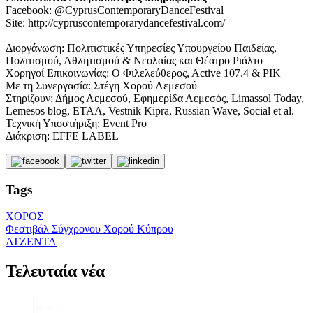
Facebook: @CyprusContemporaryDanceFestival
Site: http://cypruscontemporarydancefestival.com/
Διοργάνωση: Πολιτιστικές Υπηρεσίες Υπουργείου Παιδείας,
Πολιτισμού, Αθλητισμού & Νεολαίας και Θέατρο Ριάλτο
Χορηγοί Επικοινωνίας: Ο Φιλελεύθερος, Αctive 107.4 & ΡΙΚ
Με τη Συνεργασία: Στέγη Χορού Λεμεσού
Στηρίζουν: Δήμος Λεμεσού, Εφημερίδα Λεμεσός, Limassol Today,
Lemesos blog, ETAΛ, Vestnik Kipra, Russian Wave, Social et al.
Τεχνική Υποστήριξη: Event Pro
Διάκριση: EFFE LABEL
Tags
ΧΟΡΟΣ
Φεστιβάλ Σύγχρονου Χορού Κύπρου
ΑΤΖΕΝΤΑ
Τελευταία νέα