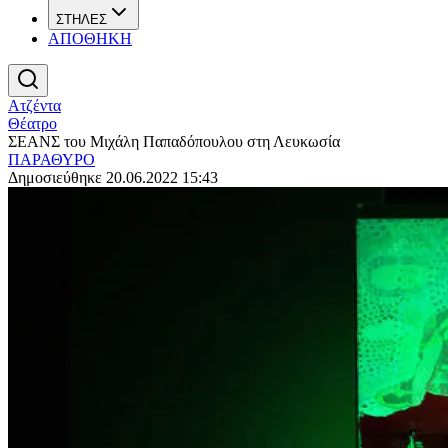
ΣΤΗΛΕΣ
ΑΠΟΘΗΚΗ
Ατζέντα
Θέατρο
ΣΕΑΝΣ του Μιχάλη Παπαδόπουλου στη Λευκωσία
ΠΑΡΑΘΥΡΟ
Δημοσιεύθηκε 20.06.2022 15:43