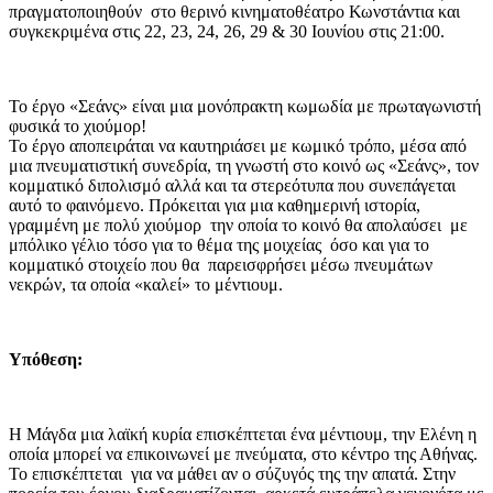
πραγματοποιηθούν
στο θερινό κινηματοθέατρο Κωνστάντια και
συγκεκριμένα στις 22, 23, 24, 26, 29 & 30 Ιουνίου στις 21:00.
Το έργο «Σεάνς» είναι μια μονόπρακτη κωμωδία με πρωταγωνιστή
φυσικά το χιούμορ!
Το έργο αποπειράται να καυτηριάσει με κωμικό τρόπο, μέσα από
μια πνευματιστική συνεδρία, τη γνωστή στο κοινό ως «Σεάνς», τον
κομματικό διπολισμό αλλά και τα στερεότυπα που συνεπάγεται
αυτό το φαινόμενο. Πρόκειται για μια καθημερινή ιστορία,
γραμμένη με πολύ χιούμορ
την οποία το κοινό θα απολαύσει
με
μπόλικο γέλιο τόσο για το θέμα της μοιχείας
όσο και για το
κομματικό στοιχείο που θα
παρεισφρήσει μέσω πνευμάτων
νεκρών, τα οποία «καλεί» το μέντιουμ.
Υπόθεση:
Η Μάγδα μια λαϊκή κυρία επισκέπτεται ένα μέντιουμ, την Ελένη η
οποία μπορεί να επικοινωνεί με πνεύματα, στο κέντρο της Αθήνας.
Το επισκέπτεται
για να μάθει αν ο σύζυγός της την απατά. Στην