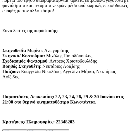
πορεία του έργου διαδραματίζονται
αρκετά ευτράπελα γεγονότα με
φαντάσματα και πνεύματα νεκρών μέσα από κωμικές επεισοδιακές
επαφές με τον άλλο κόσμο!
Συντελεστές της παράστασης:
Σκηνοθεσία
Μαρίνος Ανωγυριάτης
Σκηνικά/ Κοστούμια:
Μιχάλης Παπαδόπουλος
Σχεδιασμός Φωτισμού
: Αντρέας Χριστοδουλίδης
Βοηθός Σκηνοθέτη
: Nεκτάριος Λοϊζίδης
Παίζουν:
Ευαγγελία Νικολάου, Αγγελίνα Μήτκα, Nεκτάριος
Λοϊζίδης.
Παραστάσεις Λευκωσίας: 22, 23, 24, 26, 29 & 30 Ιουνίου στις
21:00 στο θερινό κινηματοθέατρο Κωνστάντια.
Κρατήσεις/ Πληροφορίες: 22348203