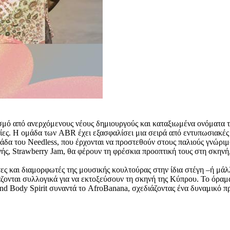
σμό από ανερχόμενους νέους δημιουργούς και καταξιωμένα ονόματα τ
ρίες. H ομάδα των ABR έχει εξασφαλίσει μια σειρά από εντυπωσιακές
ομάδα του Needless, που έρχονται να προστεθούν στους παλιούς γνώρι
ής, Strawberry Jam, θα φέρουν τη φρέσκια προοπτική τους στη σκηνή,
ς και διαμορφωτές της μουσικής κουλτούρας στην ίδια στέγη –ή μάλ
άζονται συλλογικά για να εκτοξεύσουν τη σκηνή της Κύπρου. Το όραμ
ind Body Spirit συναντά το AfroBanana, σχεδιάζοντας ένα δυναμικό 