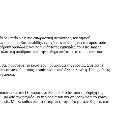
α δεκαετία ως η πιο επιδραστική συνάντηση του νησιού,
artner in Sustainability, ενισχύει τις δράσεις για την προστασία
έρουν ουσιώδεις και πολυδιάστατες εμπειρίες, το AfroBanana
ν ολιστική απόδραση από την καθημερινότητα, τη σουρεαλιστική
 σας προσφέρει το καλύτερο πρόγραμμα της χρονιάς. Στη φετινή
υν συναντούμε τους cosmic ravers από άλλο πλανήτη, Henge, όπως
 χαρίσει.
Ιαπωνία και τον DJ-παραγωγό Manuel Fischer από τη Ζυρίχη της
ιμμα από την παγκόσμια περιοδεία του για να ξεσηκώσει το κοινό
onesix, Mr. Z, καθώς και το επταμελές συγκρότημα των Kapten, από