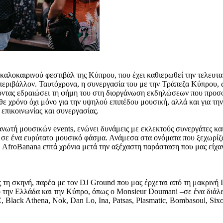
αλοκαιρινού φεστιβάλ της Κύπρου, που έχει καθιερωθεί την τελευταί
περιβάλλον. Ταυτόχρονα, η συνεργασία του με την Τράπεζα Κύπρου, ως P
χοντας εδραιώσει τη φήμη του στη διοργάνωση εκδηλώσεων που προσφ
ε χρόνο όχι μόνο για την υψηλού επιπέδου μουσική, αλλά και για τη
επικοινωνίας και συνεργασίας.
νωτή μουσικών events, ενώνει δυνάμεις με εκλεκτούς συνεργάτες και
 σε ένα ευρύτατο μουσικό φάσμα. Ανάμεσα στα ονόματα που ξεχωρίζο
υ AfroBanana επτά χρόνια μετά την αξέχαστη παράσταση που μας είχαν
 τη σκηνή, παρέα με τον DJ Ground που μας έρχεται από τη μακρινή 
ό την Ελλάδα και την Κύπρο, όπως ο Monsieur Doumani –σε ένα διάλε
 Black Athena, Nok, Dan Lo, Ina, Patsas, Plasmatic, Bombasoul, Six