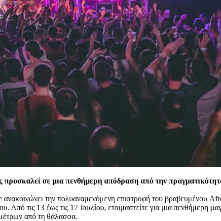
ας προσκαλεί
σε μια πενθήμερη απόδραση από την πραγματικότητ
le ανακοινώνει την πολυαναμενόμενη επιστροφή του βραβευμένου Afro
υ. Από τις 13 έως τις 17 Ιουλίου, ετοιμαστείτε για μια πενθήμερη μ
 μέτρων από τη θάλασσα.