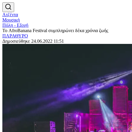
Ατζέντα
Μουσική
Πόλη - Εξοχή
Το AfroBanana Festival συμπληρώνει δέκα χρόνια ζωής
ΠΑΡΑΘΥΡΟ
Δημοσιεύθηκε 24.06.2022 11:51