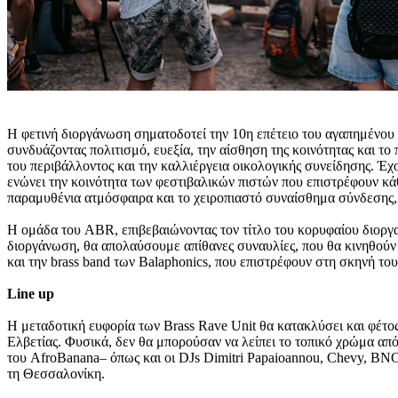
Η φετινή διοργάνωση σηματοδοτεί την 10η επέτειο του αγαπημένου κ
συνδυάζοντας πολιτισμό, ευεξία, την αίσθηση της κοινότητας και το 
του περιβάλλοντος και την καλλιέργεια οικολογικής συνείδησης. Έ
ενώνει την κοινότητα των φεστιβαλικών πιστών που επιστρέφουν κάθ
παραμυθένια ατμόσφαιρα και το χειροπιαστό συναίσθημα σύνδεσης, 
Η ομάδα του ABR, επιβεβαιώνοντας τον τίτλο του κορυφαίου διοργα
διοργάνωση, θα απολαύσουμε απίθανες συναυλίες, που θα κινηθούν
και την brass band των Balaphonics, που επιστρέφουν στη σκηνή το
Line up
Η μεταδοτική ευφορία των Brass Rave Unit θα κατακλύσει και φέτος
Ελβετίας. Φυσικά, δεν θα μπορούσαν να λείπει το τοπικό χρώμα απ
του AfroBanana– όπως και οι DJs Dimitri Papaioannou, Chevy, BNC,
τη Θεσσαλονίκη.