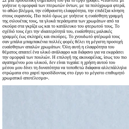
Σε μία προσωπική σημείωσή του για το έργο γράφει: «Πάντοτε με
γοήτευε η ομορφιά των πτερωτών όντων, με τα πολύχρωμα φτερά,
το αθώο βλέμμα, την εύθραυστη ελαφρότητα, την επιδέξια κίνηση
στους ουρανούς. Πιο πολύ όμως με γοήτευε η ευαίσθητη γραμμή
της σιλουέτας τους, τα γλυκά περάσματα των χρωμάτων από τα
σκούρα στα γκρίζα ως και το κατάλευκο του φτερωτού τους. Το
σχέδιό τους έχει την ιδιαιτερότητά του, ευαίσθητες μαλακές
γραμμές έως σκληρές και σκούρες. Το χνουδωτό φτέρωμά τους
σαν μπάλα μπαμπακένια πολλές φορές θέλει τη μέγιστη προσοχή
ευαίσθητων απαλών χρωμάτων. Όλη αυτή η ελαφρότητα του
θέματος απαιτεί ένα υλικό ανάλαφρο και διάφανο για να εκφράσει
την ομορφιά των πουλιών. Η επιλογή της ακουαρέλας, ίσως του πιο
αγαπημένου μου υλικού, δεν είναι τυχαία: η χρήση αυτού του
μέσου μου δίνει τη δυνατότητα να τοποθετώ διάφανα αλλεπάλληλα
στρώματα στο χαρτί προσδίδοντας στο έργο το μέγιστο επιθυμητό
χρωματικό αποτέλεσμα».