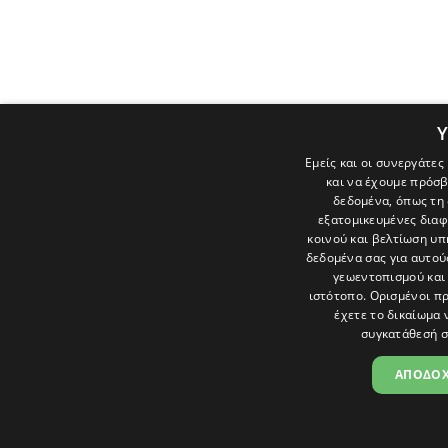
Υ
Εμείς και οι συνεργάτε
και να έχουμε πρόσ
δεδομένα, όπως τη 
εξατομικευμένες διαφ
κοινού και βελτίωση υ
δεδομένα σας για αυτο
γεωεντοπισμού και 
ιστότοπο. Ορισμένοι π
έχετε το δικαίωμα 
συγκατάθεσή σ
ΑΠΟΔΟΧΗ