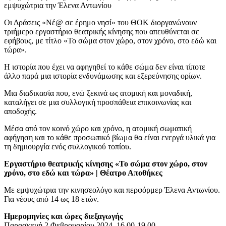
εμψυχώτρια την Έλενα Αντωνίου
Οι Δράσεις «Νέ@ σε έρημο νησί» του ΘΟΚ διοργανώνουν
τριήμερο εργαστήριο θεατρικής κίνησης που απευθύνεται σε
εφήβους, με τίτλο «Το σώμα στον χώρο, στον χρόνο, στο εδώ και
τώρα».
Η ιστορία που έχει να αφηγηθεί το κάθε σώμα δεν είναι τίποτε
άλλο παρά μια ιστορία ενδυνάμωσης και εξερεύνησης ορίων.
Μια διαδικασία που, ενώ ξεκινά ως ατομική και μοναδική,
καταλήγει σε μια συλλογική προσπάθεια επικοινωνίας και
αποδοχής.
Μέσα από τον κοινό χώρο και χρόνο, η ατομική σωματική
αφήγηση και το κάθε προσωπικό βίωμα θα είναι ενεργά υλικά για
τη δημιουργία ενός συλλογικού τοπίου.
Εργαστήριο θεατρικής κίνησης «Το σώμα στον χώρο, στον
χρόνο, στο εδώ και τώρα»
| Θέατρο Αποθήκες
Με εμψυχώτρια την κινησεολόγο και περφόρμερ Έλενα Αντωνίου.
Για νέους από 14 ως 18 ετών.
Ημερομηνίες και ώρες διεξαγωγής
Παρασκευή 2 Φεβρουαρίου 2024, 16.00-19.00