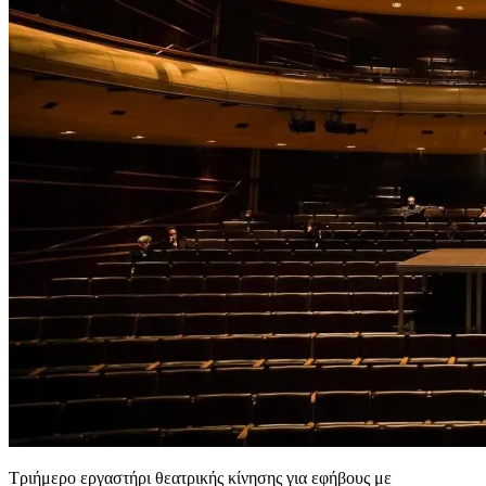
Τριήμερο εργαστήρι θεατρικής κίνησης για εφήβους με