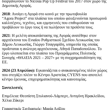
διοργανώνουν το Nicosia Pop Up Festival του 2017 στον χώρο της
Δημοτικής Αγοράς.
2018
:
Ανοίγει η Αγορά στο κοινό με την πρωτοβουλία
“Agora Project” στα πλαίσια του οποίου φιλοξενούνται προσωρινά
καλλιτέχνες, τεχνίτες, και ερμηνευτές που επιθυμούσαν να
προβάλουν το έργο τους ή να πωλήσουν τα προϊόντα τους.
2021
:
Η μελέτη αποκατάστασης της Αγοράς ανατέθηκε στον
αρχιτέκτονα του Ενιαίου Ρυθμιστικού Σχεδίου Λευκωσίας του
Δήμου Λευκωσίας, Γιώργο Τσαγγαρίδη, υπηρεσία της οποίας
προΐσταται η ανώτερη αρχιτέκτονας, Αθηνά Παπαδοπούλου. Το
έργο υλοποιείται στο πλαίσιο του Προγράμματος Πολιτικής
Συνοχής «ΘΑλΕΙΑ 2021 – 2027» με τη συγχρηματοδότηση της
ΕΕ.
2024 (23 Απριλίου):
Εγκαινιάζεται ο ανακαινισμένος πλέον χώρος
που στεγάζει πλέον το Κέντρο Αριστείας CYENS που αποτελεί
κέντρο έρευνας, επιχειρηματικότητας και καινοτομίας.
Συντελεστές
Επιμέλεια:
Θεοπίστη Στυλιανού-Λάμπερτ, Αντιγόνη Ηρακλείδου,
Χέλια Ζάκερι
Γραφιστικός Σχεδιασμός:
Μαρία Λοΐζου