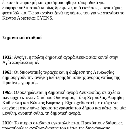
έπεσε σε παρακμή και χρησιμοποιήθηκε σποραδικά για
διάφορα πολιτιστικά κυρίως δρώμενα, από εκθέσεις, εργαστήρια,
φεστιβάλ κ.ά. Τώρα ανοίγει ξανά τις πόρτες του για να στεγάσει το
Κέντρο Αριστείας CYENS.
Σημαντικοί σταθμοί
1932
:
Ανοίγει η πρώτη δημοτική αγορά Λευκωσίας κοντά στην
Αγία Σοφία/Σελιμιέ.
1963
:
Οι δικοινοτικές ταραχές και η διαίρεση της Λευκωσίας
δημιουργούν την ανάγκη δεύτερης δημοτικής αγοράς νοτίως της
Πράσινης γραμμής.
1965
:
Ολοκληρώνεται η Δημοτική αγορά Λευκωσίας, σε σχέδιο
των αρχιτεκτόνων Σταύρου Οικονόμου, Τάκη Ζεμπύλας, Διομήδη
Κυθρεώτη και Κώστας Βαφέαδη. Είχε σχεδιαστεί με στόχο να
στεγάσει στον πάνω όροφο τα γραφεία του δήμου και κάτω, σε μία
μεγάλη, ανοικτή σάλα, τη δημοτική αγορά.
2010
:
Το κτήριο σταδιακά εγκαταλείπεται. Προκύπτουν διάφορες
πρωτοβουλίες αναζωογόνησης του μέσω της διοργάνωσης