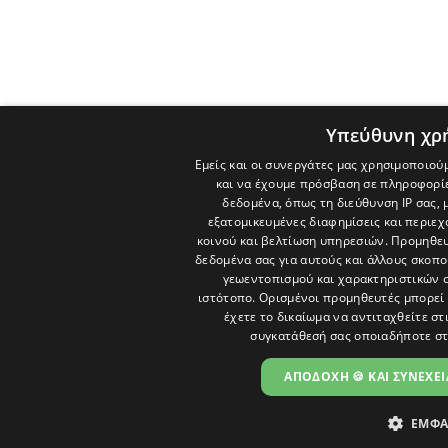
Υπεύθυνη χρ
Εμείς και οι συνεργάτες μας χρησιμοποιού
και να έχουμε πρόσβαση σε πληροφορί
δεδομένα, όπως τη διεύθυνση IP σας, 
εξατομικευμένες διαφημίσεις και περιε
κοινού και βελτίωση υπηρεσιών.
Προμηθευ
δεδομένα σας για αυτούς και άλλους σκο
γεωεντοπισμού και χαρακτηριστικών σ
ιστότοπο. Ορισμένοι προμηθευτές μπορεί 
έχετε το δικαίωμα να αντιταχθείτε στ
συγκατάθεσή σας οποιαδήποτε στ
ΑΠΟΔΟΧΗ 🍪 ΚΑΙ ΣΥΝΕΧΕΙ
ΕΜΦΑ