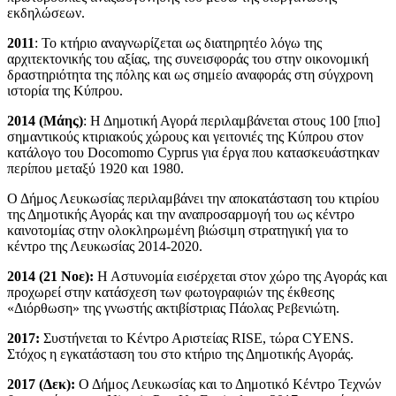
εκδηλώσεων.
2011
:
Το κτήριο αναγνωρίζεται ως διατηρητέο λόγω της
αρχιτεκτονικής του αξίας, της συνεισφοράς του στην οικονομική
δραστηριότητα της πόλης και ως σημείο αναφοράς στη σύγχρονη
ιστορία της Κύπρου.
2014 (Μάης)
:
Η Δημοτική Αγορά περιλαμβάνεται στους 100 [πιο]
σημαντικούς κτιριακούς χώρους και γειτονιές της Κύπρου στον
κατάλογο του Docomomo Cyprus για έργα που κατασκευάστηκαν
περίπου μεταξύ 1920 και 1980.
Ο Δήμος Λευκωσίας περιλαμβάνει την αποκατάσταση του κτιρίου
της Δημοτικής Αγοράς και την αναπροσαρμογή του ως κέντρο
καινοτομίας στην ολοκληρωμένη βιώσιμη στρατηγική για το
κέντρο της Λευκωσίας 2014-2020.
2014 (21 Νοε):
Η Αστυνομία εισέρχεται στον χώρο της Αγοράς και
προχωρεί στην κατάσχεση των φωτογραφιών της έκθεσης
«Διόρθωση» της γνωστής ακτιβίστριας Πάολας Ρεβενιώτη.
2017:
Συστήνεται το Κέντρο Αριστείας RISE, τώρα CYENS.
Στόχος η εγκατάσταση του στο κτήριο της Δημοτικής Αγοράς.
2017 (Δεκ):
Ο Δήμος Λευκωσίας και το Δημοτικό Κέντρο Τεχνών