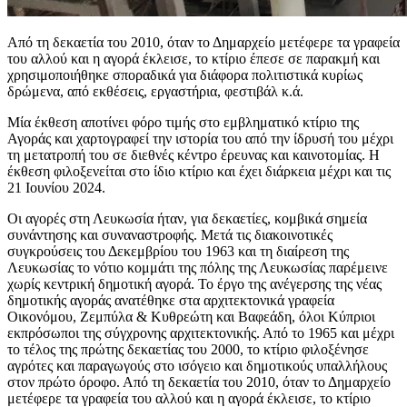
Από τη δεκαετία του 2010, όταν το Δημαρχείο μετέφερε τα γραφεία
του αλλού και η αγορά έκλεισε, το κτίριο έπεσε σε παρακμή και
χρησιμοποιήθηκε σποραδικά για διάφορα πολιτιστικά κυρίως
δρώμενα, από εκθέσεις, εργαστήρια, φεστιβάλ κ.ά.
Μία έκθεση αποτίνει φόρο τιμής στο εμβληματικό κτίριο της
Αγοράς και χαρτογραφεί την ιστορία του από την ίδρυσή του μέχρι
τη μετατροπή του σε διεθνές κέντρο έρευνας και καινοτομίας. Η
έκθεση φιλοξενείται στο ίδιο κτίριο και έχει διάρκεια μέχρι και τις
21 Ιουνίου 2024.
Οι αγορές στη Λευκωσία ήταν, για δεκαετίες, κομβικά σημεία
συνάντησης και συναναστροφής. Μετά τις διακοινοτικές
συγκρούσεις του Δεκεμβρίου του 1963 και τη διαίρεση της
Λευκωσίας το νότιο κομμάτι της πόλης της Λευκωσίας παρέμεινε
χωρίς κεντρική δημοτική αγορά. Το έργο της ανέγερσης της νέας
δημοτικής αγοράς ανατέθηκε στα αρχιτεκτονικά γραφεία
Οικονόμου, Ζεμπύλα & Κυθρεώτη και Βαφεάδη, όλοι Κύπριοι
εκπρόσωποι της σύγχρονης αρχιτεκτονικής. Από το 1965 και μέχρι
το τέλος της πρώτης δεκαετίας του 2000, το κτίριο φιλοξένησε
αγρότες και παραγωγούς στο ισόγειο και δημοτικούς υπαλλήλους
στον πρώτο όροφο. Από τη δεκαετία του 2010, όταν το Δημαρχείο
μετέφερε τα γραφεία του αλλού και η αγορά έκλεισε, το κτίριο