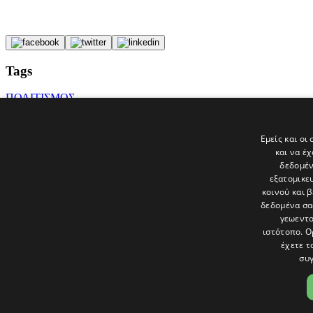
Tags
ΠΟΛΙΤΙΣΜΟΣ
ΕΙΔΗΣΕΙΣ
ΛΕΥΚΩΣΙΑ
Παλιά Λευκωσία
Εμείς και οι
Πολιτιστικό Ίδρυμα Τράπεζας Κύπρου
και να έ
ΑΤΖΕΝΤΑ
δεδομέν
εξατομικε
Τελευταία νέα
κοινού και 
δεδομένα σα
γεωεντο
ιστότοπο. Ο
έχετε τ
συγ
Το «Παράθυρο» είναι το πολιτιστικό ένθετο της εφημερίδας Πολίτης 
και στατικές, κριτικές προσεγγίσεις, λοξές ματιές. Βλέπουμε το δέν
Ακολουθήστε μας στα social