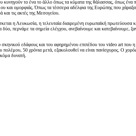
υ κυνηγούν το ένα το άλλο όπως τα κύματα της θάλασσας, όπως ένα π
υ και ομορφιάς. Όπως τα τέσσερα αδέλφια της Ευρώπης που χάραξαν π
 και τις ακτές της Μεσογείου.
ίσκεται η Λευκωσία, η τελευταία διαιρεμένη ευρωπαϊκή πρωτεύουσα κ
τα δύο, περνάμε τα σημεία ελέγχου, ανεβαίνουμε και κατεβαίνουμε, ξ
 σκηνικού εδάφους και του αφηρημένου επιπέδου του video art που η
 πολέμου, 50 χρόνια μετά, εξακολουθεί να είναι πανίσχυρος. Ο χορός
ακόμα δυνατή.