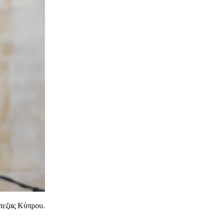
άπεζας Κύπρου.