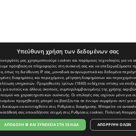
Υπεύθυνη χρήση των δεδομένων σας
 συνεργάτες μας χρησιμοποιούμε cookies και παρόμοιες τεχνολογίες για να
χουμε πρόσβαση σε πληροφορίες στη συσκευή σας και να επεξεργαζόμαστε 
α, όπως τη διεύθυνση IP σας, μοναδικά αναγνωριστικά και δεδομένα περιήγη
υμένες διαφημίσεις και περιεχόμενο, μέτρηση διαφημίσεων και περιεχομένο
βελτίωση υπηρεσιών.
Προμηθευτές τρίτων (1860)
ενδέχεται επίσης να επεξε
ς για αυτούς και άλλους σκοπούς, συμπεριλαμβανομένης της χρήσης ακριβ
πισμού και χαρακτηριστικών συσκευής. Οι επιλογές σας ισχύουν μόνο για α
ρισμένοι προμηθευτές μπορεί να βασίζονται σε έννομο συμφέρον αντί για 
ο δικαίωμα να αντιταχθείτε στις
Ρυθμίσεις διαφήμισης
. Μπορείτε να ανακαλ
κατάθεσή σας οποιαδήποτε στιγμή στις
Ρυθμίσεις cookies
.
Πολιτική Απορρή
[Κύπρος] και του διαδικτυακού πόρταλ www.politis.com.cy. Ειδήσεις, 
τρο, δεν χάνουμε το δάσος.
ΑΠΟΔΟΧΗ 🍪 ΚΑΙ ΣΥΝΕΧΕΙΑ ΣΤΗ ΣΕΛΙΔΑ
ΑΠΌΡΡΙΨΗ ΌΛΩΝ