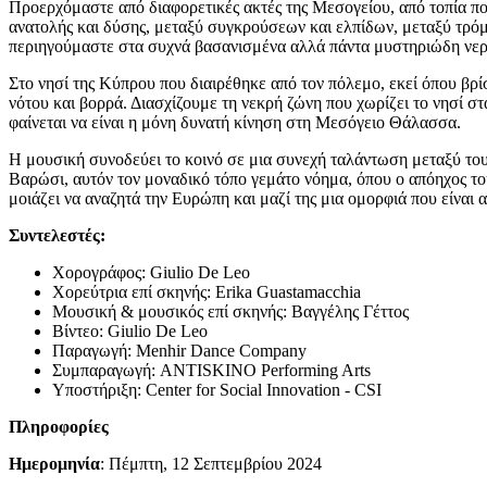
Προερχόμαστε από διαφορετικές ακτές της Μεσογείου, από τοπία πο
ανατολής και δύσης, μεταξύ συγκρούσεων και ελπίδων, μεταξύ τρόμο
περιηγούμαστε στα συχνά βασανισμένα αλλά πάντα μυστηριώδη νερά
Στο νησί της Κύπρου που διαιρέθηκε από τον πόλεμο, εκεί όπου βρ
νότου και βορρά. Διασχίζουμε τη νεκρή ζώνη που χωρίζει το νησί σ
φαίνεται να είναι η μόνη δυνατή κίνηση στη Μεσόγειο Θάλασσα.
Η μουσική συνοδεύει το κοινό σε μια συνεχή ταλάντωση μεταξύ του
Βαρώσι, αυτόν τον μοναδικό τόπο γεμάτο νόημα, όπου ο απόηχος του
μοιάζει να αναζητά την Ευρώπη και μαζί της μια ομορφιά που είναι 
Συντελεστές:
Χορογράφος: Giulio De Leo
Χορεύτρια επί σκηνής: Erika Guastamacchia
Μουσική & μουσικός επί σκηνής: Βαγγέλης Γέττος
Βίντεο: Giulio De Leo
Παραγωγή: Menhir Dance Company
Συμπαραγωγή: ANTISKINO Performing Arts
Υποστήριξη: Center for Social Innovation - CSI
Πληροφορίες
Ημερομηνία
: Πέμπτη, 12 Σεπτεμβρίου 2024