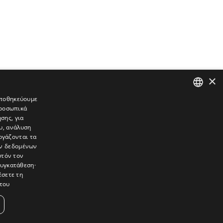
×
 αποθηκεύουμε
προσωπικά
GREEK
σης, για
ENGLISH
υ, ανάλυση
ργάζονται τα
ών δεδομένων
υτόν τον
συγκατάθεση·
έσετε τη
του
συνεντεύξεις, συναντήσεις, ρεπορτάζ, ήχοι, εικόνες – κινούμενες