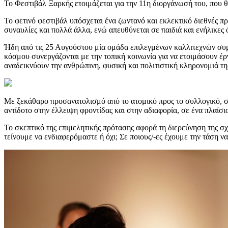
Το Φεστιβάλ Ξαρκής ετοιμάζεται για την 11η διοργάνωσή του, που θ
Το φετινό φεστιβάλ υπόσχεται ένα ζωντανό και εκλεκτικό διεθνές 
συναυλίες και πολλά άλλα, ενώ απευθύνεται σε παιδιά και ενήλικες
Ήδη από τις 25 Αυγούστου μία ομάδα επιλεγμένων καλλιτεχνών συμ
κόσμου συνεργάζονται με την τοπική κοινωνία για να ετοιμάσουν έ
αναδεικνύουν την ανθρώπινη, φυσική και πολιτιστική κληρονομιά τη
Με ξεκάθαρο προσανατολισμό από το ατομικό προς το συλλογικό, στ
αντίδοτο στην έλλειψη φροντίδας και στην αδιαφορία, σε ένα πλαίσιο
Το σκεπτικό της επιμελητικής πρότασης αφορά τη διερεύνηση της σχε
τείνουμε να ενδιαφερόμαστε ή όχι; Σε ποιους/-ες έχουμε την τάση να