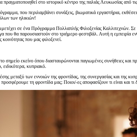
α πραγματοποιηθεί στο ιστορικό κέντρο της παλιάς Λευκωσίας από τι
πρόγραμμα, που περιλαμβάνει συνάξεις, βιωματικά εργαστήρια, εκθέσε
 όλων των ηλικιών!
μετέχει σε ένα Πρόγραμμα Πολλαπλής Φιλοξενίας Καλλιτεχνών. Σε αυτ
ργα που θα παρουσιαστούν στο τριήμερο φεστιβάλ. Αυτή η εμπειρία ενθ
ς κοινότητας που μας φιλοξενεί.
ο σημείο εκείνο όπου διασταυρώνονται παγιωμένες συνήθειες και πρα
, ειδικότερα, κυπριακό.
́σης μεταξύ των εννοιών της φροντίδας, της συνεργασίας και της κυπρι
 προσφέρουμε τη φροντίδα μας; Ποιοι/-ες αποφασίζουν τι είναι και τι δ