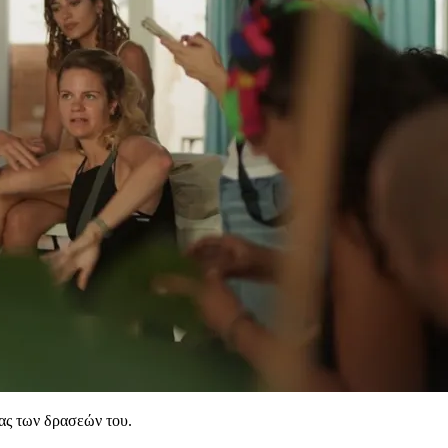
νας των δρασεών του.