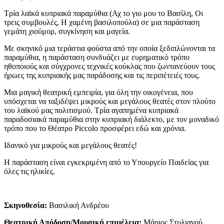
Τρία λαϊκά κυπριακά παραμύθια (Αχ το γιο μου το Βασίλη, Οι
τρεις συμβουλές, Η χαμένη βασιλοπούλα) σε μια παράσταση
γεμάτη χιούμορ, συγκίνηση και μαγεία.
Με σκηνικό μια τεράστια φούστα από την οποία ξεδιπλώνονται τα
παραμύθια, η παράσταση συνδυάζει με ευρηματικό τρόπο
ηθοποιούς και σύγχρονες τεχνικές κούκλας που ζωντανεύουν τους
ήρωες της κυπριακής μας παράδοσης και τις περιπέτειές τους.
Μια μαγική θεατρική εμπειρία, για όλη την οικογένεια, που
υπόσχεται να ταξιδέψει μικρούς και μεγάλους θεατές στον πλούτο
του λαϊκού μας πολιτισμού. Τρία αγαπημένα κυπριακά
παραδοσιακά παραμύθια στην κυπριακή διάλεκτο, με τον μοναδικό
τρόπο που το Θέατρο Piccolo προσφέρει εδώ και χρόνια.
Ιδανικό για μικρούς και μεγάλους θεατές!
Η παράσταση είναι εγκεκριμένη από το Υπουργείο Παιδείας για
όλες τις ηλικίες.
Σκηνοθεσία:
Βασιλική Ανδρέου
Θεατρική Απόδοση/Μουσική επιμέλεια:
Μάριος Στυλιανού