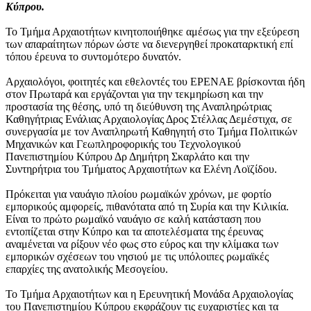
Κύπρου.
Το Τμήμα Αρχαιοτήτων κινητοποιήθηκε αμέσως για την εξεύρεση
των απαραίτητων πόρων ώστε να διενεργηθεί προκαταρκτική επί
τόπου έρευνα το συντομότερο δυνατόν.
Αρχαιολόγοι, φοιτητές και εθελοντές του EPENAE βρίσκονται ήδη
στον Πρωταρά και εργάζονται για την τεκμηρίωση και την
προστασία της θέσης, υπό τη διεύθυνση της Αναπληρώτριας
Καθηγήτριας Ενάλιας Αρχαιολογίας Δρος Στέλλας Δεμέστιχα, σε
συνεργασία με τον Αναπληρωτή Καθηγητή στο Τμήμα Πολιτικών
Μηχανικών και Γεωπληροφορικής του Τεχνολογικού
Πανεπιστημίου Κύπρου Δρ Δημήτρη Σκαρλάτο και την
Συντηρήτρια του Τμήματος Αρχαιοτήτων κα Ελένη Λοϊζίδου.
Πρόκειται για ναυάγιο πλοίου ρωμαϊκών χρόνων, με φορτίο
εμπορικούς αμφορείς, πιθανότατα από τη Συρία και την Κιλικία.
Είναι το πρώτο ρωμαϊκό ναυάγιο σε καλή κατάσταση που
εντοπίζεται στην Κύπρο και τα αποτελέσματα της έρευνας
αναμένεται να ρίξουν νέο φως στο εύρος και την κλίμακα των
εμπορικών σχέσεων του νησιού με τις υπόλοιπες ρωμαϊκές
επαρχίες της ανατολικής Μεσογείου.
Το Τμήμα Αρχαιοτήτων και η Ερευνητική Μονάδα Αρχαιολογίας
του Πανεπιστημίου Κύπρου εκφράζουν τις ευχαριστίες και τα