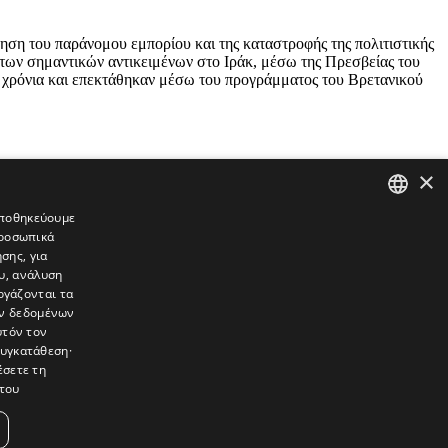
ση του παράνομου εμπορίου και της καταστροφής της πολιτιστικής
 των σημαντικών αντικειμένων στο Ιράκ, μέσω της Πρεσβείας του
ά χρόνια και επεκτάθηκαν μέσω του προγράμματος του Βρετανικού
×
 αποθηκεύουμε
προσωπικά
GREEK
σης, για
ENGLISH
υ, ανάλυση
ργάζονται τα
ών δεδομένων
υτόν τον
συγκατάθεση·
έσετε τη
του
συνεντεύξεις, συναντήσεις, ρεπορτάζ, ήχοι, εικόνες – κινούμενες