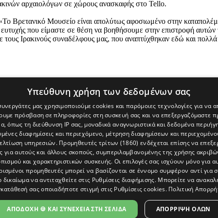
ρακινών αρχαιολόγων σε χώρους ανασκαφής στο Tello.
 «Το Βρετανικό Μουσείο είναι απολύτως αφοσιωμένο στην καταπολέμη
ι ευτυχής που είμαστε σε θέση να βοηθήσουμε στην επιστροφή αυτών
ε τους Ιρακινούς συναδέλφους μας, που αναπτύχθηκαν εδώ και πολλ
Υπεύθυνη χρήση των δεδομένων σας
 συνεργάτες μας χρησιμοποιούμε cookies και παρόμοιες τεχνολογίες για να
χουμε πρόσβαση σε πληροφορίες στη συσκευή σας και να επεξεργαζόμαστε 
α, όπως τη διεύθυνση IP σας, μοναδικά αναγνωριστικά και δεδομένα περιήγη
υμένες διαφημίσεις και περιεχόμενο, μέτρηση διαφημίσεων και περιεχομένο
βελτίωση υπηρεσιών.
Προμηθευτές τρίτων (1860)
ενδέχεται επίσης να επεξε
ς για αυτούς και άλλους σκοπούς, συμπεριλαμβανομένης της χρήσης ακριβ
πισμού και χαρακτηριστικών συσκευής. Οι επιλογές σας ισχύουν μόνο για α
ρισμένοι προμηθευτές μπορεί να βασίζονται σε έννομο συμφέρον αντί για 
ο δικαίωμα να αντιταχθείτε στις
Ρυθμίσεις διαφήμισης
. Μπορείτε να ανακαλ
κατάθεσή σας οποιαδήποτε στιγμή στις
Ρυθμίσεις cookies
.
Πολιτική Απορρή
[Κύπρος] και του διαδικτυακού πόρταλ www.politis.com.cy. Ειδήσεις, 
τρο, δεν χάνουμε το δάσος.
ΑΠΟΔΟΧΗ 🍪 ΚΑΙ ΣΥΝΕΧΕΙΑ ΣΤΗ ΣΕΛΙΔΑ
ΑΠΌΡΡΙΨΗ ΌΛΩΝ