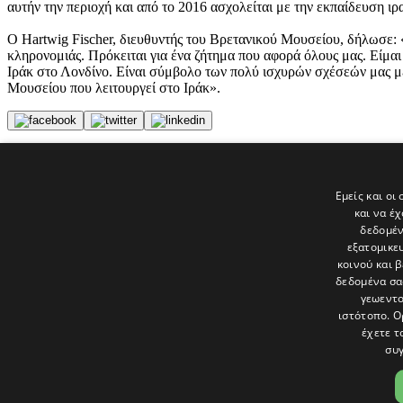
αυτήν την περιοχή και από το 2016 ασχολείται με την εκπαίδευση ι
Ο Hartwig Fischer, διευθυντής του Βρετανικού Μουσείου, δήλωσε:
κληρονομιάς. Πρόκειται για ένα ζήτημα που αφορά όλους μας. Είμα
Ιράκ στο Λονδίνο. Είναι σύμβολο των πολύ ισχυρών σχέσεών μας μ
Μουσείου που λειτουργεί στο Ιράκ».
Tags
ΕΙΔΗΣΕΙΣ
Εμείς και οι
αρχαιότητες
και να έ
Ιράκ
δεδομέν
εξατομικε
Τελευταία νέα
κοινού και 
δεδομένα σα
γεωεντο
ιστότοπο. Ο
έχετε τ
συγ
Το «Παράθυρο» είναι το πολιτιστικό ένθετο της εφημερίδας Πολίτης 
και στατικές, κριτικές προσεγγίσεις, λοξές ματιές. Βλέπουμε το δέν