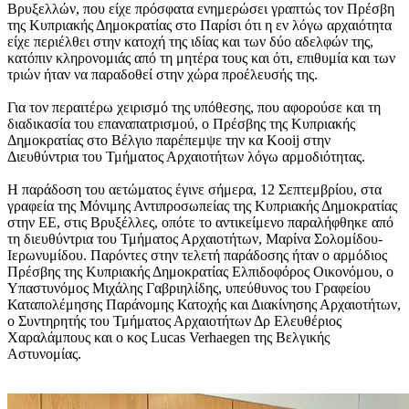
Βρυξελλών, που είχε πρόσφατα ενημερώσει γραπτώς τον Πρέσβη
της Κυπριακής Δημοκρατίας στο Παρίσι ότι η εν λόγω αρχαιότητα
είχε περιέλθει στην κατοχή της ιδίας και των δύο αδελφών της,
κατόπιν κληρονομιάς από τη μητέρα τους και ότι, επιθυμία και των
τριών ήταν να παραδοθεί στην χώρα προέλευσής της.
Για τον περαιτέρω χειρισμό της υπόθεσης, που αφορούσε και τη
διαδικασία του επαναπατρισμού, ο Πρέσβης της Κυπριακής
Δημοκρατίας στο Βέλγιο παρέπεμψε την κα Kooij στην
Διευθύντρια του Τμήματος Αρχαιοτήτων λόγω αρμοδιότητας.
Η παράδοση του αετώματος έγινε σήμερα, 12 Σεπτεμβρίου, στα
γραφεία της Μόνιμης Αντιπροσωπείας της Κυπριακής Δημοκρατίας
στην ΕΕ, στις Βρυξέλλες, οπότε το αντικείμενο παραλήφθηκε από
τη διευθύντρια του Τμήματος Αρχαιοτήτων, Μαρίνα Σολομίδου-
Ιερωνυμίδου. Παρόντες στην τελετή παράδοσης ήταν ο αρμόδιος
Πρέσβης της Κυπριακής Δημοκρατίας Ελπιδοφόρος Οικονόμου, ο
Υπαστυνόμος Μιχάλης Γαβριηλίδης, υπεύθυνος του Γραφείου
Καταπολέμησης Παράνομης Κατοχής και Διακίνησης Αρχαιοτήτων,
ο Συντηρητής του Τμήματος Αρχαιοτήτων Δρ Ελευθέριος
Χαραλάμπους και ο κος Lucas Verhaegen της Βελγικής
Αστυνομίας.