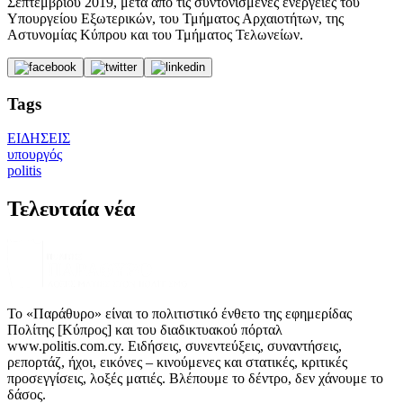
Σεπτεμβρίου 2019, μετά από τις συντονισμένες ενέργειες του
Υπουργείου Εξωτερικών, του Τμήματος Αρχαιοτήτων, της
Αστυνομίας Κύπρου και του Τμήματος Τελωνείων.
Tags
ΕΙΔΗΣΕΙΣ
υπουργός
politis
Τελευταία νέα
Το «Παράθυρο» είναι το πολιτιστικό ένθετο της εφημερίδας
Πολίτης [Κύπρος] και του διαδικτυακού πόρταλ
www.politis.com.cy. Ειδήσεις, συνεντεύξεις, συναντήσεις,
ρεπορτάζ, ήχοι, εικόνες – κινούμενες και στατικές, κριτικές
προσεγγίσεις, λοξές ματιές. Βλέπουμε το δέντρο, δεν χάνουμε το
δάσος.