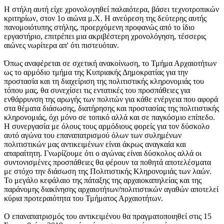
Η στήλη αυτή είχε χρονολογηθεί παλαιότερα, βάσει τεχνοτροπικών
κριτηρίων, στον 1ο αιώνα μ.Χ. Η ανεύρεση της δεύτερης αυτής
πανομοιότυπης στήλης, προερχόμενη προφανώς από το ίδιο
εργαστήριο, επιτρέπει μια ακριβέστερη χρονολόγηση, τέσσερις
αιώνες νωρίτερα απ' ότι πιστευόταν.
Όπως αναφέρεται σε σχετική ανακοίνωση, το Τμήμα Αρχαιοτήτων
ως το αρμόδιο τμήμα της Κυπριακής Δημοκρατίας για την
προστασία και τη διαχείριση της πολιτιστικής κληρονομιάς του
τόπου μας, θα συνεχίσει τις εντατικές του προσπάθειες για
ενθάρρυνση της αρωγής των πολιτών για κάθε ενέργεια που αφορά
στα θέματα διάσωσης, διατήρησης και προστασίας της πολιτιστικής
κληρονομιάς, όχι μόνο σε τοπικό αλλά και σε παγκόσμιο επίπεδο.
Η συνεργασία με όλους τους αρμόδιους φορείς για τον δύσκολο
αυτό αγώνα του επαναπατρισμού όλων των συλημένων
πολιτιστικών μας αντικειμένων είναι άκρως αναγκαία και
απαραίτητη. Γνωρίζουμε ότι ο αγώνας είναι δύσκολος αλλά οι
συντονισμένες προσπάθειες θα φέρουν τα ποθητά αποτελέσματα
με στόχο την διάσωση της Πολιτιστικής Κληρονομιάς των λαών.
Το μεγάλο κεφάλαιο της πάταξης της αρχαιοκαπηλείας και της
παράνομης διακίνησης αρχαιοτήτων/πολιτιστικών αγαθών αποτελεί
κύρια προτεραιότητα του Τμήματος Αρχαιοτήτων.
Ο επαναπατρισμός του αντικειμένου θα πραγματοποιηθεί στις 15