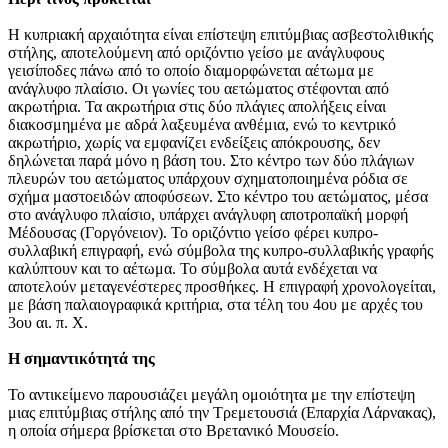
Η κυπριακή αρχαιότητα είναι επίστεψη επιτύμβιας ασβεστολιθικής
στήλης, αποτελούμενη από οριζόντιο γείσο με ανάγλυφους
γεισίποδες πάνω από το οποίο διαμορφώνεται αέτωμα με
ανάγλυφο πλαίσιο. Οι γωνίες του αετώματος στέφονται από
ακρωτήρια. Τα ακρωτήρια στις δύο πλάγιες απολήξεις είναι
διακοσμημένα με αδρά λαξευμένα ανθέμια, ενώ το κεντρικό
ακρωτήριο, χωρίς να εμφανίζει ενδείξεις απόκρουσης, δεν
δηλώνεται παρά μόνο η βάση του. Στο κέντρο των δύο πλάγιων
πλευρών του αετώματος υπάρχουν σχηματοποιημένα ρόδια σε
σχήμα μαστοειδών αποφύσεων. Στο κέντρο του αετώματος, μέσα
στο ανάγλυφο πλαίσιο, υπάρχει ανάγλυφη αποτροπαϊκή μορφή
Μέδουσας (Γοργόνειον). Το οριζόντιο γείσο φέρει κυπρο-
συλλαβική επιγραφή, ενώ σύμβολα της κυπρο-συλλαβικής γραφής
καλύπτουν και το αέτωμα. Το σύμβολα αυτά ενδέχεται να
αποτελούν μεταγενέστερες προσθήκες. Η επιγραφή χρονολογείται,
με βάση παλαιογραφικά κριτήρια, στα τέλη του 4ου με αρχές του
3ου αι. π. Χ.
Η σημαντικότητά της
Το αντικείμενο παρουσιάζει μεγάλη ομοιότητα με την επίστεψη
μιας επιτύμβιας στήλης από την Τρεμετουσιά (Επαρχία Λάρνακας),
η οποία σήμερα βρίσκεται στο Βρετανικό Μουσείο.