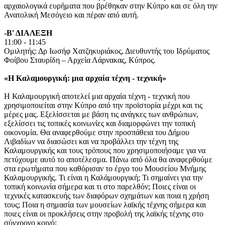
αρχαιολογικά ευρήματα που βρέθηκαν στην Κύπρο και σε όλη την
Ανατολική Μεσόγειο και πέραν από αυτή.
-Β' ΔΙΑΛΕΞΗ
11:00 - 11:45
Ομιλητής: Δρ Ιωσήφ Χατζηκυριάκος, Διευθυντής του Ιδρύματος
Φοίβου Σταυρίδη – Αρχεία Λάρνακας, Κύπρος.
«Η Καλαμουργική: μια αρχαία τέχνη - τεχνική»
Η Καλαμουργική αποτελεί μια αρχαία τέχνη - τεχνική που
χρησιμοποιείται στην Κύπρο από την προϊστορία μέχρι και τις
μέρες μας. Εξελίσσεται με βάση τις ανάγκες των ανθρώπων,
εξελίσσει τις τοπικές κοινωνίες και διαμορφώνει την τοπική
οικονομία. Θα αναφερθούμε στην προσπάθεια του Δήμου
Λιβαδίων να διασώσει και να προβάλλει την τέχνη της
Καλαμουργικής και τους τρόπους που χρησιμοποιήσαμε για να
πετύχουμε αυτό το αποτέλεσμα. Πάνω από όλα θα αναφερθούμε
στα ερωτήματα που καθόρισαν το έργο του Μουσείου Μνήμης
Καλαμουργικής. Τι είναι η Καλάμουργική; Τι σημαίνει για την
τοπική κοινωνία σήμερα και τι στο παρελθόν; Ποιες είναι οι
τεχνικές κατασκευής των διαφόρων σχημάτων και ποια η χρήση
τους; Ποια η σημασία των μουσείων λαϊκής τέχνης σήμερα και
ποιες είναι οι προκλήσεις στην προβολή της λαϊκής τέχνης στο
σύγχρονο κοινό;