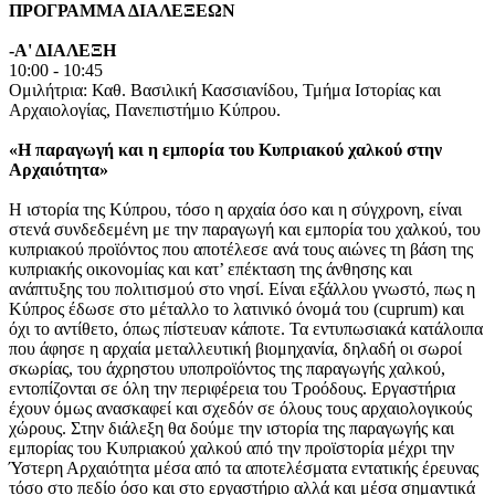
ΠΡΟΓΡΑΜΜΑ ΔΙΑΛΕΞΕΩΝ
-Α' ΔΙΑΛΕΞΗ
10:00 - 10:45
Ομιλήτρια: Καθ. Βασιλική Κασσιανίδου, Τμήμα Ιστορίας και
Αρχαιολογίας, Πανεπιστήμιο Κύπρου.
«Η παραγωγή και η εμπορία του Κυπριακού χαλκού στην
Αρχαιότητα»
H ιστορία της Κύπρου, τόσο η αρχαία όσο και η σύγχρονη, είναι
στενά συνδεδεμένη με την παραγωγή και εμπορία του χαλκού, του
κυπριακού προϊόντος που αποτέλεσε ανά τους αιώνες τη βάση της
κυπριακής οικονομίας και κατ’ επέκταση της άνθησης και
ανάπτυξης του πολιτισμού στο νησί. Είναι εξάλλου γνωστό, πως η
Κύπρος έδωσε στο μέταλλο το λατινικό όνομά του (cuprum) και
όχι το αντίθετο, όπως πίστευαν κάποτε. Τα εντυπωσιακά κατάλοιπα
που άφησε η αρχαία μεταλλευτική βιομηχανία, δηλαδή οι σωροί
σκωρίας, του άχρηστου υποπροϊόντος της παραγωγής χαλκού,
εντοπίζονται σε όλη την περιφέρεια του Τροόδους. Εργαστήρια
έχουν όμως ανασκαφεί και σχεδόν σε όλους τους αρχαιολογικούς
χώρους. Στην διάλεξη θα δούμε την ιστορία της παραγωγής και
εμπορίας του Κυπριακού χαλκού από την προϊστορία μέχρι την
Ύστερη Αρχαιότητα μέσα από τα αποτελέσματα εντατικής έρευνας
τόσο στο πεδίο όσο και στο εργαστήριο αλλά και μέσα σημαντικά