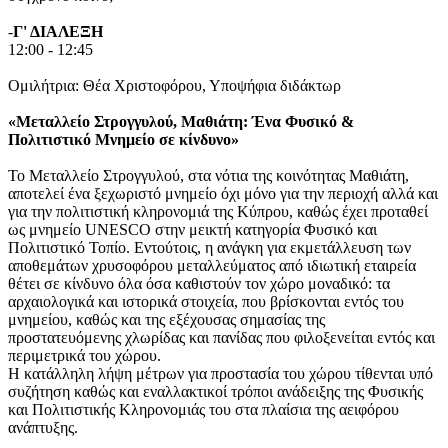
-
Γ' ΔΙΑΛΕΞΗ
12:00 - 12:45
Ομιλήτρια: Θέα Χριστοφόρου, Υποψήφια διδάκτωρ
«Μεταλλείο Στρογγυλού, Μαθιάτη: Ένα Φυσικό &
Πολιτιστικό Μνημείο σε κίνδυνο»
Το Μεταλλείο Στρογγυλού, στα νότια της κοινότητας Μαθιάτη,
αποτελεί ένα ξεχωριστό μνημείο όχι μόνο για την περιοχή αλλά και
για την πολιτιστική κληρονομιά της Κύπρου, καθώς έχει προταθεί
ως μνημείο UNESCO στην μεικτή κατηγορία Φυσικό και
Πολιτιστικό Τοπίο. Εντούτοις, η ανάγκη για εκμετάλλευση των
αποθεμάτων χρυσοφόρου μεταλλεύματος από ιδιωτική εταιρεία
θέτει σε κίνδυνο όλα όσα καθιστούν τον χώρο μοναδικό: τα
αρχαιολογικά και ιστορικά στοιχεία, που βρίσκονται εντός του
μνημείου, καθώς και της εξέχουσας σημασίας της
προστατευόμενης χλωρίδας και πανίδας που φιλοξενείται εντός και
περιμετρικά του χώρου.
Η κατάλληλη λήψη μέτρων για προστασία του χώρου τίθενται υπό
συζήτηση καθώς και εναλλακτικοί τρόποι ανάδειξης της Φυσικής
και Πολιτιστικής Κληρονομιάς του στα πλαίσια της αειφόρου
ανάπτυξης.