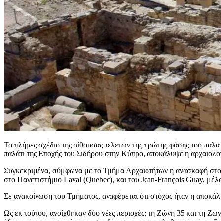
Το πλήρες σχέδιο της αίθουσας τελετών της πρώτης φάσης του παλατι
παλάτι της Εποχής του Σιδήρου στην Κύπρο, αποκάλυψε η αρχαιολ
Συγκεκριμένα, σύμφωνα με το Τμήμα Αρχαιοτήτων η ανασκαφή στο ανά
στο Πανεπιστήμιο Laval (Quebec), και του Jean-François Guay, μέ
Σε ανακοίνωση του Τμήματος, αναφέρεται ότι στόχος ήταν η αποκ
Ως εκ τούτου, ανοίχθηκαν δύο νέες περιοχές: τη Ζώνη 35 και τη Ζ