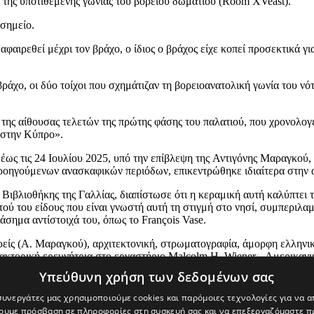
 της υποτιθέμενης γωνίας του βόρειου δωματίου (Room XVeast).
σημείο.
αφαιρεθεί μέχρι τον βράχο, ο ίδιος ο βράχος είχε κοπεί προσεκτικά γ
ν βράχο, οι δύο τοίχοι που σχημάτιζαν τη βορειοανατολική γωνία του
ης αίθουσας τελετών της πρώτης φάσης του παλατιού, που χρονολογείτ
υ στην Κύπρο».
έως τις 24 Ιουλίου 2025, υπό την επίβλεψη της Αντιγόνης Μαραγκού, κ
προηγούμενων ανασκαφικών περιόδων, επικεντρώθηκε ιδιαίτερα στην
ς Βιβλιοθήκης της Γαλλίας, διαπίστωσε ότι η κεραμική αυτή καλύπτει
τού του είδους που είναι γνωστή αυτή τη στιγμή στο νησί, συμπεριλα
ιάσημα αντίστοιχά του, όπως το François Vase.
ίς (Α. Μαραγκού), αρχιτεκτονική, στρωματογραφία, άμορφη ελληνική κε
δακτορική ερευνήτρια στο εργαστήριο Malcolm H. Wiener - Αμερικα
 τέχνη (Lise Lévêque, διδακτορική φοιτήτρια στο Πανεπιστήμιο τη
Υπεύθυνη χρήση των δεδομένων σας
 συνεργάτες μας χρησιμοποιούμε cookies και παρόμοιες τεχνολογίες για να
χουμε πρόσβαση σε πληροφορίες στη συσκευή σας και να επεξεργαζόμαστε 