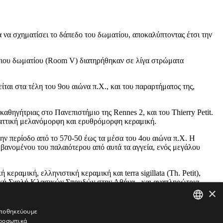
ια να σχηματίσει το δάπεδο του δωματίου, αποκαλύπτοντας έτσι την
 νότιου δωματίου (Room V) διατηρήθηκαν σε λίγα στρώματα
αι στα τέλη του 9ου αιώνα π.Χ., και του παραρτήματος της,
αθηγήτριας στο Πανεπιστήμιο της Rennes 2, και του Thierry Petit.
 αττική μελανόμορφη και ερυθρόμορφη κεραμική.
 την περίοδο από το 570-50 έως τα μέσα του 4ου αιώνα π.Χ. Η
μβανομένου του παλαιότερου από αυτά τα αγγεία, ενός μεγάλου
ραμική, ελληνιστική κεραμική και terra sigillata (Th. Petit),
νική Σχολή Κλασικών Σπουδών στην Αθήνα - και αναπληρώτρια
×
ς Rennes 2).
 αποθηκεύουμε
προσωπικά
GREEK