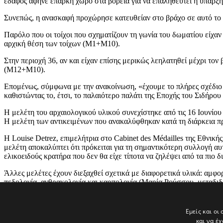
έδαφος άφηνε επαρκή χώρο στα βόρεια για να επαληθευτεί η ύπαρξη
Συνεπώς, η ανασκαφή προχώρησε κατευθείαν στο βράχο σε αυτό το 
Παρόλο που οι τοίχοι που σχηματίζουν τη γωνία του δωματίου είχαν 
αρχική θέση των τοίχων (M1+M10).
Στην περιοχή 36, αν και είχαν επίσης μερικώς λεηλατηθεί μέχρι το
(M12+M10).
Επομένως, σύμφωνα με την ανακοίνωση, «έχουμε το πλήρες σχέδιο τ
καθιστώντας το, έτσι, το παλαιότερο παλάτι της Εποχής του Σιδήρο
Η μελέτη του αρχαιολογικού υλικού συνεχίστηκε από τις 16 Ιουνίου 
Η μελέτη των αντικειμένων που ανακαλύφθηκαν κατά τη διάρκεια 
Η Louise Detrez, επιμελήτρια στο Cabinet des Médailles της Εθνική
μελέτη αποκαλύπτει ότι πρόκειται για τη σημαντικότερη συλλογή αυ
ελικοειδούς κρατήρα που δεν θα είχε τίποτα να ζηλέψει από τα πιο δ
Άλλες μελέτες έχουν διεξαχθεί σχετικά με διαφορετικά υλικά: αμφορε
πεδολογία, ανθρακολογία και καρπολογία (Μαρία Ρούσσου, μεταδι
ερευνήτρια στο UMR 7209 BioArch, MNHN, CNRS, Παρίσι), υφαντική
Εμείς και οι
και να έ