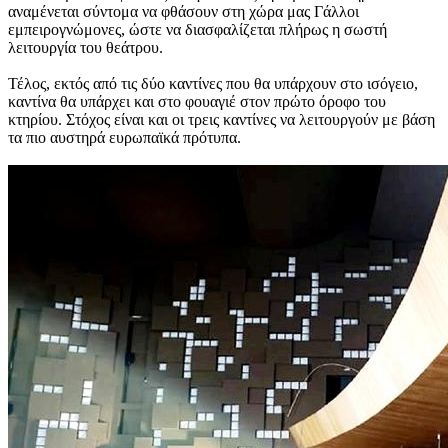
αναμένεται σύντομα να φθάσουν στη χώρα μας Γάλλοι
εμπειρογνώμονες, ώστε να διασφαλίζεται πλήρως η σωστή
λειτουργία του θεάτρου.
Τέλος, εκτός από τις δύο καντίνες που θα υπάρχουν στο ισόγειο,
καντίνα θα υπάρχει και στο φουαγιέ στον πρώτο όροφο του
κτηρίου. Στόχος είναι και οι τρεις καντίνες να λειτουργούν με βάση
τα πιο αυστηρά ευρωπαϊκά πρότυπα.