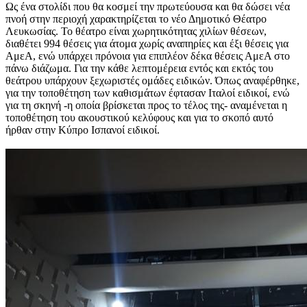
Ως ένα στολίδι που θα κοσμεί την πρωτεύουσα και θα δώσει νέα
πνοή στην περιοχή χαρακτηρίζεται το νέο Δημοτικό Θέατρο
Λευκωσίας. Το θέατρο είναι χωρητικότητας χιλίων θέσεων,
διαθέτει 994 θέσεις για άτομα χωρίς αναπηρίες και έξι θέσεις για
ΑμεΑ, ενώ υπάρχει πρόνοια για επιπλέον δέκα θέσεις ΑμεΑ στο
πάνω διάζωμα. Για την κάθε λεπτομέρεια εντός και εκτός του
θεάτρου υπάρχουν ξεχωριστές ομάδες ειδικών. Όπως αναφέρθηκε,
για την τοποθέτηση των καθισμάτων έφτασαν Ιταλοί ειδικοί, ενώ
για τη σκηνή -η οποία βρίσκεται προς το τέλος της- αναμένεται η
τοποθέτηση του ακουστικού κελύφους και για το σκοπό αυτό
ήρθαν στην Κύπρο Ισπανοί ειδικοί.