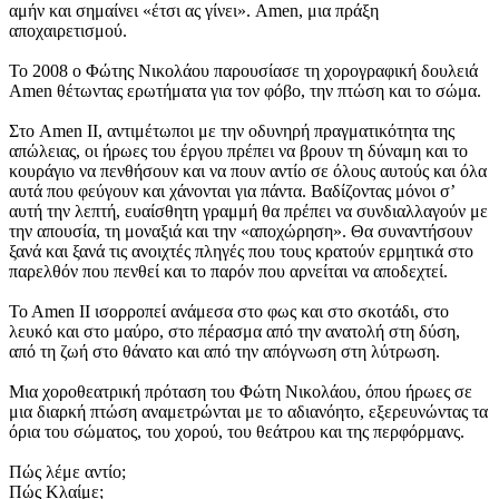
αμήν και σημαίνει «έτσι ας γίνει». Amen, μια πράξη
αποχαιρετισμού.
Το 2008 ο Φώτης Νικολάου παρουσίασε τη χορογραφική δουλειά
Amen θέτωντας ερωτήματα για τον φόβο, την πτώση και το σώμα.
Στο Amen II, αντιμέτωποι με την οδυνηρή πραγματικότητα της
απώλειας, οι ήρωες του έργου πρέπει να βρουν τη δύναμη και το
κουράγιο να πενθήσουν και να πουν αντίο σε όλους αυτούς και όλα
αυτά που φεύγουν και χάνονται για πάντα. Βαδίζοντας μόνοι σ’
αυτή την λεπτή, ευαίσθητη γραμμή θα πρέπει να συνδιαλλαγούν με
την απουσία, τη μοναξιά και την «αποχώρηση». Θα συναντήσουν
ξανά και ξανά τις ανοιχτές πληγές που τους κρατούν ερμητικά στο
παρελθόν που πενθεί και το παρόν που αρνείται να αποδεχτεί.
To Amen ΙΙ ισορροπεί ανάμεσα στο φως και στο σκοτάδι, στο
λευκό και στο μαύρο, στο πέρασμα από την ανατολή στη δύση,
από τη ζωή στο θάνατο και από την απόγνωση στη λύτρωση.
Μια χοροθεατρική πρόταση του Φώτη Νικολάου, όπου ήρωες σε
μια διαρκή πτώση αναμετρώνται με το αδιανόητο, εξερευνώντας τα
όρια του σώματος, του χορού, του θεάτρου και της περφόρμανς.
Πώς λέμε αντίο;
Πώς Κλαίμε;