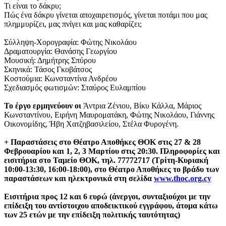
Τι είναι το δάκρυ;
Πώς ένα δάκρυ γίνεται αποχαιρετισμός, γίνεται ποτάμι που μας
πλημμυρίζει, μας πνίγει και μας καθαρίζει;
Σύλληψη-Χορογραφία: Φώτης Νικολάου
Δραματουργία: Θανάσης Γεωργίου
Μουσική: Δημήτρης Σπύρου
Σκηνικά: Τάσος Γκοβάτσος
Κοστούμια: Κωνσταντίνα Ανδρέου
Σχεδιασμός φωτισμών: Σταύρος Ευλαμπίου
Το έργο ερμηνεύουν οι
Άντρια Ζένιου, Βίκυ Κάλλα, Μάριος
Κωνσταντίνου, Ειρήνη Μαυροματάκη, Φώτης Νικολάου, Γιάννης
Οικονομίδης, Ήβη Χατζηβασιλείου, Στέλα Φυρογένη.
+ Παραστάσεις στο Θέατρο Αποθήκες ΘΟΚ στις 27 & 28
Φεβρουαρίου και 1, 2, 3 Μαρτίου στις 20:30. Πληροφορίες και
εισιτήρια στο Ταμείο ΘΟΚ, τηλ. 77772717 (Τρίτη-Κυριακή
10:00-13:30, 16:00-18:00), στο Θέατρο Αποθήκες το βράδυ των
παραστάσεων και ηλεκτρονικά στη σελίδα
www.thoc.org.cy
Εισιτήρια προς 12 και 6 ευρώ (άνεργοι, συνταξιούχοι με την
επίδειξη του αντίστοιχου αποδεικτικού εγγράφου, άτομα κάτω
των 25 ετών με την επίδειξη πολιτικής ταυτότητας)