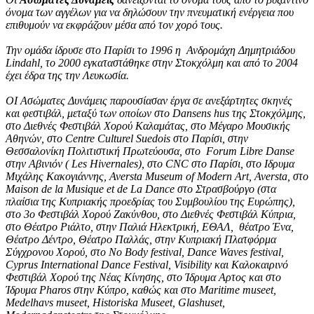
όνομα των αγγέλων για να δηλώσουν την πνευματική ενέργεια που
επιθυμούν να εκφράζουν μέσα από τον χορό τους.
Την ομάδα ίδρυσε στο Παρίσι το 1996 η Ανδρομάχη Δημητριάδου
Lindahl, το 2000 εγκαταστάθηκε στην Στοκχόλμη και από το 2004
έχει έδρα της την Λευκωσία.
ΟΙ Ασώματες Δυνάμεις παρουσίασαν έργα σε ανεξάρτητες σκηνές
και φεστιβάλ, μεταξύ των οποίων στο Dansens hus της Στοκχόλμης,
στο Διεθνές Φεστιβάλ Χορού Καλαμάτας, στο Μέγαρο Μουσικής
Αθηνών, στο Centre Culturel Suedois στο Παρίσι, στην
Θεσσαλονίκη Πολιτιστική Πρωτεύουσα, στο Forum Libre Danse
στην Αβινιόν ( Les Hivernales), στο CNC στο Παρίσι, στο Ιδρυμα
Μιχάλης Κακογιάννης, Aversta Museum of Modern Art, Aversta, στο
Maison de la Musique et de La Dance στο Στρασβούργο (στα
πλαίσια της Κυπριακής προεδρίας του Συμβουλίου της Ευρώπης),
στο 3ο Φεστιβάλ Χορού Ζακύνθου, στο Διεθνές Φεστιβάλ Κύπρια,
στο Θέατρο Ριάλτο, στην Παλιά Ηλεκτρική, ΕΘΑΛ, θέατρο Ένα,
Θέατρο Δέντρο, Θέατρο Παλλάς, στην Κυπριακή Πλατφόρμα
Σύγχρονου Χορού, στο No Body festival, Dance Waves festival,
Cyprus International Dance Festival, Visibility και Καλοκαιρινό
Φεστιβάλ Χορού της Νέας Κίνησης, στο Ίδρυμα Αρτος και στο
Ίδρυμα Pharos στην Κύπρο, καθώς και στο Μaritime museet,
Medelhavs museet, Historiska Museet, Glashuset,