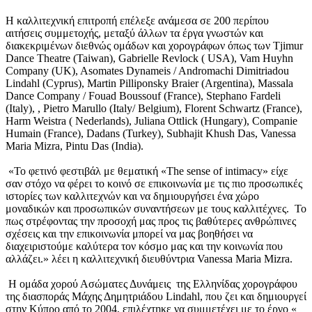
Η καλλιτεχνική επιτροπή επέλεξε ανάμεσα σε 200 περίπου
αιτήσεις συμμετοχής, μεταξύ άλλων τα έργα γνωστών και
διακεκριμένων διεθνώς ομάδων και χορογράφων όπως των Tjimur
Dance Theatre (Taiwan), Gabrielle Revlock ( USA), Vam Huyhn
Company (UK), Asomates Dynameis / Andromachi Dimitriadou
Lindahl (Cyprus), Martin Pilliponsky Braier (Argentina), Massala
Dance Company / Fouad Boussouf (France), Stephano Fardeli
(Italy), , Pietro Marullo (Italy/ Belgium), Florent Schwartz (France),
Harm Weistra ( Nederlands), Juliana Ottlick (Hungary), Companie
Humain (France), Dadans (Turkey), Subhajit Khush Das, Vanessa
Μaria Mizra, Pintu Das (India).
«Το φετινό φεστιβάλ με θεματική «The sense of intimacy» είχε
σαν στόχο να φέρει το κοινό σε επικοινωνία με τις πιο προσωπικές
ιστορίες των καλλιτεχνών και να δημιουργήσει ένα χώρο
μοναδικών και προσωπικών συναντήσεων με τους καλλιτέχνες. Το
πως στρέφοντας την προσοχή μας προς τις βαθύτερες ανθρώπινες
σχέσεις και την επικοινωνία μπορεί να μας βοηθήσει να
διαχειριστούμε καλύτερα τον κόσμο μας και την κοινωνία που
αλλάζει.» λέει η καλλιτεχνική διευθύντρια Vanessa Μaria Mizra.
Η ομάδα χορού Ασώματες Δυνάμεις της Ελληνίδας χορογράφου
της διασποράς Μάχης Δημητριάδου Lindahl, που ζει και δημιουργεί
στην Κύπρο από το 2004, επιλέχτηκε να συμμετέχει με το έργο «