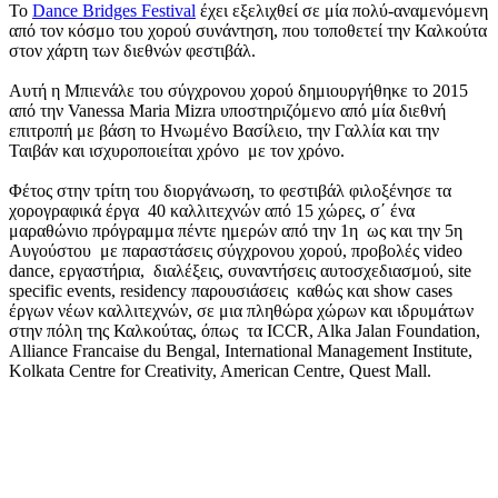
To
Dance Bridges Festival
έχει εξελιχθεί σε μία πολύ-αναμενόμενη
από τον κόσμο του χορού συνάντηση, που τοποθετεί την Καλκούτα
στον χάρτη των διεθνών φεστιβάλ.
Αυτή η Μπιενάλε του σύγχρονου χορού δημιουργήθηκε το 2015
από την Vanessa Μaria Mizra υποστηριζόμενο από μία διεθνή
επιτροπή με βάση το Ηνωμένο Βασίλειο, την Γαλλία και την
Ταιβάν και ισχυροποιείται χρόνο με τον χρόνο.
Φέτος στην τρίτη του διοργάνωση, το φεστιβάλ φιλοξένησε τα
χορογραφικά έργα 40 καλλιτεχνών από 15 χώρες, σ΄ ένα
μαραθώνιο πρόγραμμα πέντε ημερών από την 1
η
ως και την 5
η
Αυγούστου με παραστάσεις σύγχρονου χορού, προβολές video
dance, εργαστήρια, διαλέξεις, συναντήσεις αυτοσχεδιασμού, site
specific events, residency παρουσιάσεις καθώς και show cases
έργων νέων καλλιτεχνών, σε μια πληθώρα χώρων και ιδρυμάτων
στην πόλη της Καλκούτας, όπως τα ICCR, Alka Jalan Foundation,
Alliance Francaise du Bengal, International Management Institute,
Kolkata Centre for Creativity, American Centre, Quest Mall.