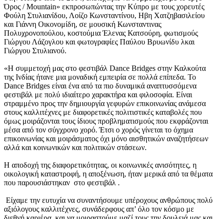
Όρος / Mountain» εκπροσωπώντας την Κύπρο με τους χορευτές
Φούλη Στυλιανίδου, Λοίζο Κωνσταντίνου, Ηβη Χατζηβασιλείου
και Γιάννη Οικονομίδη, σε μουσική Κωνσταντινας
Πολυχρονοπούλου, κοστούμια Έλενας Κατσούρη, φωτισμούς
Γιώργου Λάζογλου και φωτογραφίες Παύλου Βρυωνίδυ λκαι
Γιώργου Στυλιανού.
«Η συμμετοχή μας στο φεστιβάλ Dance Bridges στην Καλκούτα
της Ινδίας ήτανε μια μοναδική εμπειρία σε πολλά επίπεδα. Το
Dance Bridges είναι ένα από τα πιο δυναμικά αναπτυσσόμενα
φεστιβάλ με πολύ ιδιαίτερο χαρακτήρα και φιλοσοφία. Είναι
στραμμένο προς την δημιουργία γεφυρών επικοινωνίας ανάμεσα
στους καλλιτέχνες με διαφορετικές πολιτιστικές καταβολές που
όμως μοιράζονται τους ίδιους προβληματισμούς που εκφράζονται
μέσα από τον σύγχρονο χορό. Έτσι ο χορός γίνεται το όχημα
επικοινωνίας και μοιράσματος όχι μόνο αισθητικών αναζητήσεων
αλλά και κοινωνικών και πολιτικών στάσεων.
Η αποδοχή της διαφορετικότητας, οι κοινωνικές ανισότητες, η
οικολογική καταστροφή, η αποξένωση, ήταν μερικά από τα θέματα
που παρουσιάστηκαν στο φεστιβάλ .
Είχαμε την ευτυχία να συναντήσουμε υπέροχους ανθρώπους πολύ
αξιόλογους καλλιτέχνες, συνάδερφους απ’ όλο τον κόσμο με
διεθνή καριέρα, και να μοιραστούμε μαζί τους την δουλειά μας και