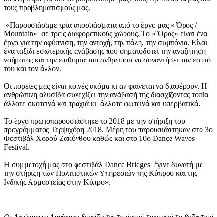
τους προβληματισμούς μας.
«Παρουσιάσαμε τρία αποσπάσματα από το έργο μας « Όρος /
Mountain» σε τρείς διαφορετικούς χώρους. Το «¨Ορος» είναι ένα
έργο για την αφύπνιση, την αντοχή, την πάλη, την συμπόνια. Είναι
ένα ταξίδι εσωτερικής ανάβασης που σηματοδοτεί την αναζήτηση
νοήματος και την επιθυμία του ανθρώπου να συναντήσει τον εαυτό
του και τον άλλον.
Οι πορείες μας είναι κοινές ακόμα κι αν φαίνεται να διαφέρουν. Η
ανθρώπινη αλυσίδα συνεχίζει την ανάβασή της διασχίζοντας τοπία
άλλοτε σκοτεινά και τραχιά κι άλλοτε φωτεινά και υπερβατικά.
Το έργο πρωτοπαρουσιάστηκε το 2018 με την στήριξη του
προγράμματος Τερψιχόρη 2018. Μέρη του παρουσιάστηκαν στο 3
ο
Φεστιβάλ Χορού Ζακύνθου καθώς και στο 10o Dance Waves
Festival.
Η συμμετοχή μας στο φεστιβάλ Dance Bridges έγινε δυνατή με
την στήριξη των Πολιτιστικών Υπηρεσιών της Κύπρου και της
Ινδικής Αρμοστείας στην Κύπρο».
Οι
Ασώματες Δυνάμεις
δανείζονται το όνομά τους από το βυζαντινό