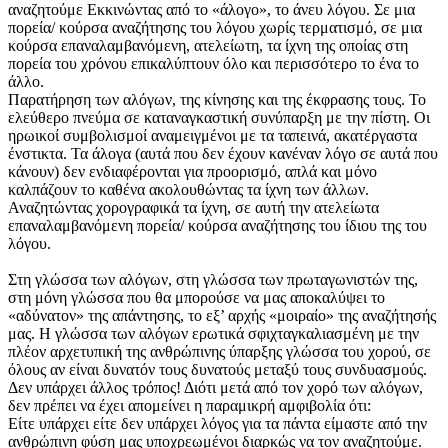
αναζητούμε Εκκινώντας από το «άλογο», το άνευ λόγου. Σε μια
πορεία/ κούρσα αναζήτησης του λόγου χωρίς τερματισμό, σε μια
κούρσα επαναλαμβανόμενη, ατελείωτη, τα ίχνη της οποίας στη
πορεία του χρόνου επικαλύπτουν όλο και περισσότερο το ένα το
άλλο.
Παρατήρηση των αλόγων, της κίνησης και της έκφρασης τους. Το
ελεύθερο πνεύμα σε καταναγκαστική συνύπαρξη με την πίστη. Οι
ηρωικοί συμβολισμοί αναμειγμένοι με τα ταπεινά, ακατέργαστα
ένστικτα. Τα άλογα (αυτά που δεν έχουν κανέναν λόγο σε αυτά που
κάνουν) δεν ενδιαφέρονται για προορισμό, απλά και μόνο
καλπάζουν το καθένα ακολουθώντας τα ίχνη των άλλων.
Αναζητώντας χορογραφικά τα ίχνη, σε αυτή την ατελείωτα
επαναλαμβανόμενη πορεία/ κούρσα αναζήτησης του ίδιου της του
λόγου.
Στη γλώσσα των αλόγων, στη γλώσσα των πρωταγωνιστών της,
στη μόνη γλώσσα που θα μπορούσε να μας αποκαλύψει το
«αδύνατον» της απάντησης, το εξ’ αρχής «μοιραίο» της αναζήτησής
μας. Η γλώσσα των αλόγων ερωτικά σφιχταγκαλιασμένη με την
πλέον αρχετυπική της ανθρώπινης ύπαρξης γλώσσα του χορού, σε
όλους αν είναι δυνατόν τους δυνατούς μεταξύ τους συνδυασμούς.
Δεν υπάρχει άλλος τρόπος! Διότι μετά από τον χορό των αλόγων,
δεν πρέπει να έχει απομείνει η παραμικρή αμφιβολία ότι:
Είτε υπάρχει είτε δεν υπάρχει λόγος για τα πάντα είμαστε από την
ανθρώπινη φύση μας υποχρεωμένοι διαρκώς να τον αναζητούμε.