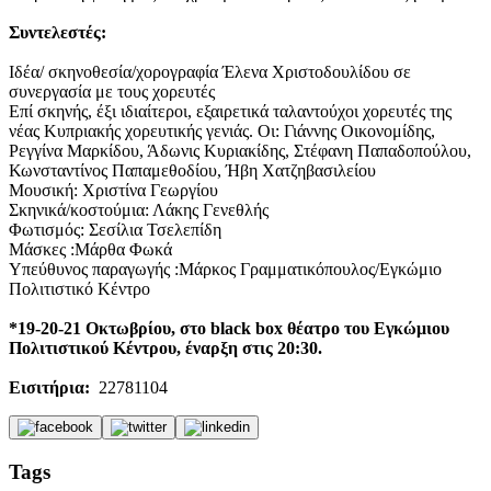
Συντελεστές:
Ιδέα/ σκηνοθεσία/χορογραφία Έλενα Χριστοδουλίδου σε
συνεργασία με τους χορευτές
Επί σκηνής, έξι ιδιαίτεροι, εξαιρετικά ταλαντούχοι χορευτές της
νέας Κυπριακής χορευτικής γενιάς. Οι: Γιάννης Οικονομίδης,
Ρεγγίνα Μαρκίδου, Άδωνις Κυριακίδης, Στέφανη Παπαδοπούλου,
Κωνσταντίνος Παπαμεθοδίου, Ήβη Χατζηβασιλείου
Μουσική: Χριστίνα Γεωργίου
Σκηνικά/κοστούμια: Λάκης Γενεθλής
Φωτισμός: Σεσίλια Τσελεπίδη
Μάσκες :Mάρθα Φωκά
Υπεύθυνος παραγωγής :Μάρκος Γραμματικόπουλος/Εγκώμιο
Πολιτιστικό Κέντρο
*19-20-21 Οκτωβρίου, στο black box θέατρο του Εγκώμιου
Πολιτιστικού Κέντρου, έναρξη στις 20:30.
Εισιτήρια:
22781104
Tags