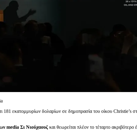
ia
181 εκατομμυρίων δολαρίων σε δημοπρασία του οίκου Christie’s στ
των media Σι Νιούχαουζ
και θεωρείται πλέον το τέταρτο ακριβότερο