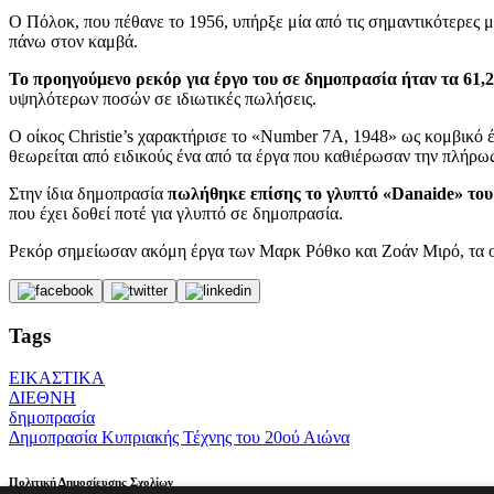
Ο Πόλοκ, που πέθανε το 1956, υπήρξε μία από τις σημαντικότερες μο
πάνω στον καμβά.
Το προηγούμενο ρεκόρ για έργο του σε δημοπρασία ήταν τα 61,2
υψηλότερων ποσών σε ιδιωτικές πωλήσεις.
Ο οίκος Christie’s χαρακτήρισε το «Number 7A, 1948» ως κομβικό έ
θεωρείται από ειδικούς ένα από τα έργα που καθιέρωσαν την πλήρ
Στην ίδια δημοπρασία
πωλήθηκε επίσης το γλυπτό «Danaide» του
που έχει δοθεί ποτέ για γλυπτό σε δημοπρασία.
Ρεκόρ σημείωσαν ακόμη έργα των Μαρκ Ρόθκο και Ζοάν Μιρό, τα οπ
Tags
ΕΙΚΑΣΤΙΚΑ
ΔΙΕΘΝΗ
δημοπρασία
Δημοπρασία Κυπριακής Τέχνης του 20ού Αιώνα
Πολιτική Δημοσίευσης Σχολίων