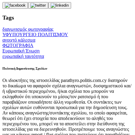
Tags
διαγωνισμός φωτογραφίας
ΥΦΥΠΟΥΡΓΕΙΟ ΠΟΛΙΤΙΣΜΟΥ
ανοιχτό κάλεσμα
ΦΩΤΟΓΡΑΦΙΑ
Ευρωπαϊκή Ένωση
ευρωπαϊκή ταυτότητα
Πολιτική Δημοσίευσης Σχολίων
Οι ιδιοκτήτες της ιστοσελίδας parathyro.politis.com.cy διατηρούν
το δικαίωμα να αφαιρούν σχόλια αναγνωστών, δυσφημιστικού και/
ή υβριστικού περιεχομένου, ή/και σχόλια που μπορούν να
εκληφθούν ότι υποκινούν το μίσος/τον ρατσισμό ή που
παραβιάζουν οποιαδήποτε άλλη νομοθεσία. Οι συντάκτες των
σχολίων αυτών ευθύνονται προσωπικά για την δημοσίευση τους.
Αν κάποιος αναγνώστης/συντάκτης σχολίου, το οποίο αφαιρείται,
θεωρεί ότι έχει στοιχεία που αποδεικνύουν το αληθές του
περιεχομένου του, μπορεί να τα αποστείλει στην διεύθυνση της
ιστοσελίδας για να διερευνηθούν. Προτρέπουμε τους αναγνώστες
μας να κάνουν report / flag σχόλια που πιστεύουν ότι παραβιάζουν