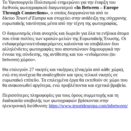
Το Υφυπουργείο Πολιτισμού ενημερώνει για την έναρξη του
διεθνούς φωτογραφικού διαγωνισμού
«In Between – Europe
Through Connections»
, ο οποίος διοργανώνεται από το
δίκτυο
Tesori d’Europa
και στοχεύει στην ανάδειξη της σύγχρονης
ευρωπαϊκής ταυτότητας μέσα από την τέχνη της φωτογραφίας.
Ο διαγωνισμός είναι ανοιχτός και δωρεάν για όλα τα ενήλικα άτομα
που είναι πολίτες των κρατών‑μελών της Ευρωπαϊκής Ένωσης. Οι
ενδιαφερόμενοι/ενδιαφερόμενες καλούνται να υποβάλουν δυο
αλληλένδετες φωτογραφίες που αποτυπώνουν δημιουργικά την
έννοια της σύνδεσης, της αντίθεσης και του «ενδιάμεσου (in-
between) χώρου».
Θα επιλεγούν 27 νικητές και νικήτριες (ένας/μία από κάθε χώρα),
ενώ στη συνέχεια θα αναδειχθούν και τρεις τελικοί νικητές σε
ευρωπαϊκό επίπεδο. Τα επιλεγμένα έργα θα εκτεθούν σε χώρο που
θα ανακοινωθεί αργότερα, ενώ προβλέπονται και σχετικά βραβεία.
Περισσότερες πληροφορίες για τους όρους συμμετοχής και τη
διαδικασία υποβολής των φωτογραφιών βρίσκονται στην
ηλεκτρονική διεύθυνση:
https://www.tesorideuropa.com/inbetween/