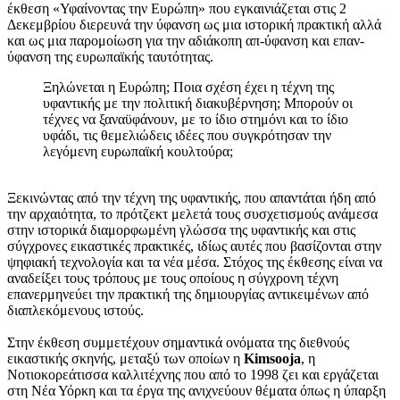
έκθεση «Υφαίνοντας την Ευρώπη» που εγκαινιάζεται στις 2
Δεκεμβρίου διερευνά την ύφανση ως μια ιστορική πρακτική αλλά
και ως μια παρομοίωση για την αδιάκοπη απ-ύφανση και επαν-
ύφανση της ευρωπαϊκής ταυτότητας.
Ξηλώνεται η Ευρώπη; Ποια σχέση έχει η τέχνη της
υφαντικής με την πολιτική διακυβέρνηση; Μπορούν οι
τέχνες να ξαναϋφάνουν, με το ίδιο στημόνι και το ίδιο
υφάδι, τις θεμελιώδεις ιδέες που συγκρότησαν την
λεγόμενη ευρωπαϊκή κουλτούρα;
Ξεκινώντας από την τέχνη της υφαντικής, που απαντάται ήδη από
την αρχαιότητα, το πρότζεκτ μελετά τους συσχετισμούς ανάμεσα
στην ιστορικά διαμορφωμένη γλώσσα της υφαντικής και στις
σύγχρονες εικαστικές πρακτικές, ιδίως αυτές που βασίζονται στην
ψηφιακή τεχνολογία και τα νέα μέσα. Στόχος της έκθεσης είναι να
αναδείξει τους τρόπους με τους οποίους η σύγχρονη τέχνη
επανερμηνεύει την πρακτική της δημιουργίας αντικειμένων από
διαπλεκόμενους ιστούς.
Στην έκθεση συμμετέχουν σημαντικά ονόματα της διεθνούς
εικαστικής σκηνής, μεταξύ των οποίων η
Κimsooja
, η
Νοτιοκορεάτισσα καλλιτέχνης που από το 1998 ζει και εργάζεται
στη Νέα Υόρκη και τα έργα της ανιχνεύουν θέματα όπως η ύπαρξη