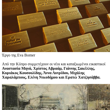
Έργο της Eva Borner
Από την Κύπρο συμμετέχουν οι νέοι και καταξιωμένοι εικαστικοί
Αναστασία Μηνά, Χρίστος Αβραάμ, Γιάννης Σακέλλης,
Κυριάκος Κουσουλίδης, Άννα Λυτρίδου, Μιχάλης
Χαραλάμπους, Ελένη Νικοδήμου και Ερατώ Χατζησάββα.