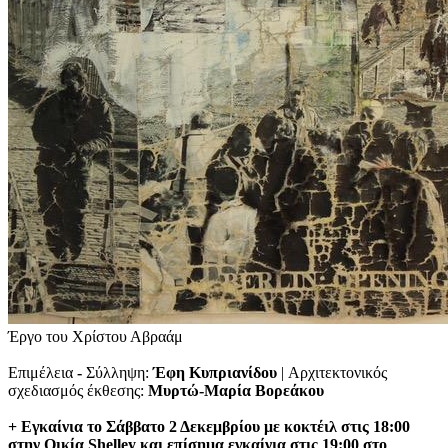
Έργο του Χρίστου Αβραάμ
Επιμέλεια
-
Σύλληψη:
Έφη Κυπριανίδου
| Αρχιτεκτονικός
σχεδιασμός έκθεσης:
Μυρτώ-Μαρία Βορεάκου
+ Εγκαίνια το Σάββατο 2 Δεκεμβρίου με κοκτέιλ στις 18:00
στην Οικία Shelley και επίσημα εγκαίνια στις 19:00 στo