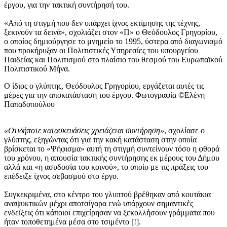
έργου, για την τακτική συντήρησή του.
«Από τη στιγμή που δεν υπάρχει ίχνος εκτίμησης της τέχνης,
ξεκινούν τα δεινά», σχολιάζει στον «Π» ο Θεόδουλος Γρηγορίου,
ο οποίος δημιούργησε το μνημείο το 1995, ύστερα από διαγωνισμό
που προκήρυξαν οι Πολιτιστικές Υπηρεσίες του υπουργείου
Παιδείας και Πολιτισμού στο πλαίσιο του θεσμού του Ευρωπαϊκού
Πολιτιστικού Μήνα.
Ο ίδιος ο γλύπτης, Θεόδουλος Γρηγορίου, εργάζεται αυτές τις
μέρες για την αποκατάσταση του έργου. Φωτογραφία ©Ελένη
Παπαδοπούλου
«Οτιδήποτε κατασκευάσεις χρειάζεται συντήρηση»
, σχολίασε ο
γλύπτης, εξηγώντας ότι για την κακή κατάσταση στην οποία
βρίσκεται το «Ψήφισμα» αυτή τη στιγμή συντείνουν τόσο η φθορά
του χρόνου, η απουσία τακτικής συντήρησης εκ μέρους του Δήμου
αλλά και «η ασυδοσία του κοινού», το οποίο με τις πράξεις του
επέδειξε ίχνος σεβασμού στο έργο.
Συγκεκριμένα, στο κέντρο του γλυπτού βρέθηκαν από κουτάκια
αναψυκτικών μέχρι αποτσίγαρα ενώ υπάρχουν σημαντικές
ενδείξεις ότι κάποιοι επιχείρησαν να ξεκολλήσουν γράμματα που
ήταν τοποθετημένα μέσα στο τσιμέντο [!].