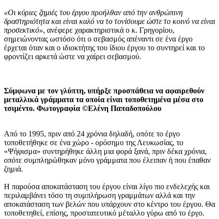
«Οι κύριες ζημιές του έργου προήλθαν από την ανθρώπινη
δραστηριότητα και είναι καλό να το τονίσουμε ώστε το κοινό να είναι
προσεκτικό»
, ανέφερε χαρακτηριστικά ο κ. Γρηγορίου,
σημειώνοντας ωστόσο ότι ο σεβασμός απέναντι σε ένα έργο
έρχεται όταν και ο ιδιοκτήτης του ίδιου έργου το συντηρεί και το
φροντίζει αρκετά ώστε να χαίρει σεβασμού.
Σύμφωνα με τον γλύπτη, υπήρξε προσπάθεια να αφαιρεθούν
μεταλλικά γράμματα τα οποία είναι τοποθετημένα μέσα στο
τσιμέντο. Φωτογραφία ©Ελένη Παπαδοπούλου
Από το 1995, πριν από 24 χρόνια δηλαδή, οπότε το έργο
τοποθετήθηκε σε ένα χώρο - ορόσημο της Λευκωσίας, το
«Ψήφισμα» συντηρήθηκε άλλη μια φορά ξανά, πριν δέκα χρόνια,
οπότε συμπληρώθηκαν μόνο γράμματα που έλειπαν ή που έπαθαν
ζημιά.
Η παρούσα αποκατάσταση του έργου είναι λίγο πιο ενδελεχής και
περιλαμβάνει τόσο τη συμπλήρωση γραμμάτων αλλά και την
αποκατάσταση των βελών που υπάρχουν στο κέντρο του έργου. Θα
τοποθετηθεί, επίσης, προστατευτικό μέταλλο γύρω από το έργο.