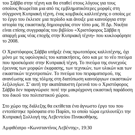
του Σάββα στην τέχνη και θα σταθεί στους λόγους για τους
οποίους θεωρείται μια από τις εμβληματικότερες μορφές στη
σύγχρονη Κυπριακή τέχνη, ένας κομβικός καλλιτέχνης ο οποίος με
το έργο του έκλεισε μια περίοδο και άνοιξε μια καινούργια στην
ιστορία της εικαστικής δημιουργίας στον τόπο μας. Η Δρ. Νικήτα
είναι επίσης συγγραφέας του βιβλίου «Χριστόφορος Σάββα η
απαρχή μιας νέας εποχής στην Κυπριακή τέχνη» που κυκλοφόρησε
το 2008.
Ο Χριστόφορος Σάββα υπήρξε ένας πρωτοπόρος καλλιτέχνης, όχι
μόνο με τις υφολογικές του κατακτήσεις, όσο και με το νέο πνεύμα
που προσκόμισε στην Κυπριακή τέχνη. Το πνεύμα της συνεχούς
έρευνας των μορφών έκφρασης, των τεχνικών, των υλικών και των
εικαστικών τεχνοτροπιών. Το πνεύμα του πειραματισμού, της
ανανέωσης και της τόλμης στη διατύπωση καινούργιων εικαστικών
λεξιλογίων. Σ’ αυτή την ακατάπαυστη έρευνά του ο Χριστόφορος
Σάββα δεν παραγνώρισε ποτέ την μακρόχρονη εικαστική παράδοση
του δικού του πολιτιστικού χώρου.
Στο χώρο της διάλεξης θα εκτίθεται ένα άγνωστο έργο του που
εντοπίστηκε πρόσφατα στο Παρίσι, το οποίο τώρα εμπλουτίζει την
Κυπριακή Συλλογή της Λεβεντείου Πινακοθήκης.
Αμφιθέατρο «Κωνσταντίνος Λεβέντης», 19:30