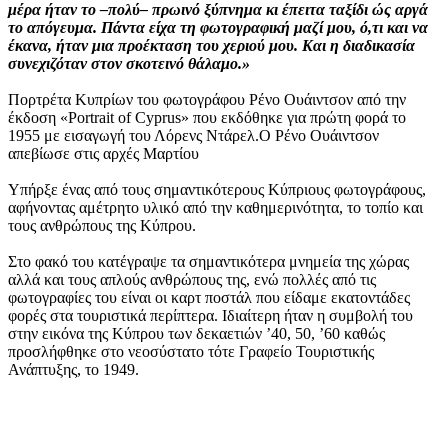
μέρα ήταν το –πολύ– πρωινό ξύπνημα κι έπειτα ταξίδι ώς αργά
το απόγευμα. Πάντα είχα τη φωτογραφική μαζί μου, ό,τι και να
έκανα, ήταν μια προέκταση του χεριού μου. Και η διαδικασία
συνεχιζόταν στον σκοτεινό θάλαμο.»
Πορτρέτα Κυπρίων του φωτογράφου Ρένο Ουάιντσον από την
έκδοση «Portrait of Cyprus» που εκδόθηκε για πρώτη φορά το
1955 με εισαγωγή του Λόρενς Ντάρελ.Ο Ρένο Ουάιντσον
απεβίωσε στις αρχές Μαρτίου
Υπήρξε ένας από τους σημαντικότερους Κύπριους φωτογράφους,
αφήνοντας αμέτρητο υλικό από την καθημερινότητα, το τοπίο και
τους ανθρώπους της Κύπρου.
Στο φακό του κατέγραψε τα σημαντικότερα μνημεία της χώρας
αλλά και τους απλούς ανθρώπους της, ενώ πολλές από τις
φωτογραφίες του είναι οι καρτ ποστάλ που είδαμε εκατοντάδες
φορές στα τουριστικά περίπτερα. Ιδιαίτερη ήταν η συμβολή του
στην εικόνα της Κύπρου των δεκαετιών ’40, 50, ’60 καθώς
προσλήφθηκε στο νεοσύστατο τότε Γραφείο Τουριστικής
Ανάπτυξης, το 1949.