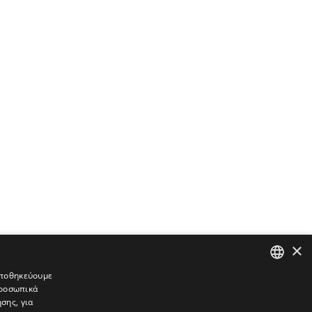
×
 αποθηκεύουμε
προσωπικά
GREEK
σης, για