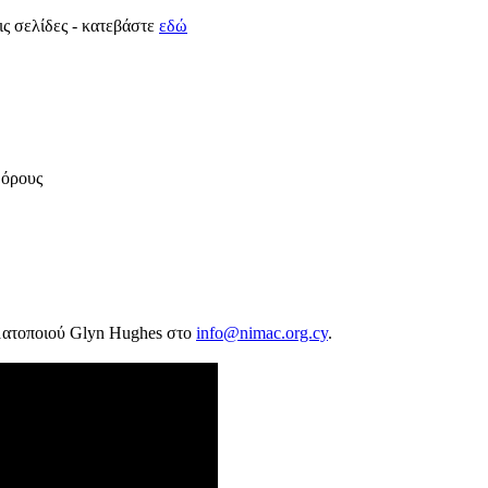
ις σελίδες - κατεβάστε
εδώ
δόρους
ρωματοποιού Glyn Hughes στο
info@nimac.org.cy
.