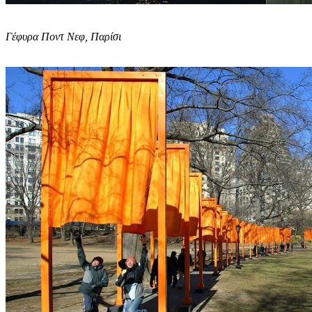
Γέφυρα Ποντ Νεφ, Παρίσι