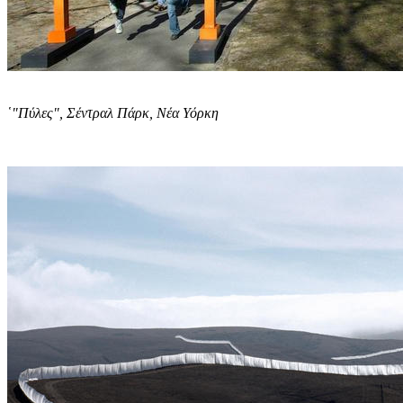
῾"Πύλες", Σέντραλ Πάρκ, Νέα Υόρκη