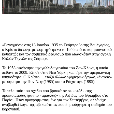
«Γεννημένος στις 13 Ιουνίου 1935 το Γκάμπροβο της Βουλγαρίας,
ο Κρίστο διέφυγε με φορτηγό τρένο το 1956 από το κομμουνιστικό
καθεστώς και τον σοβιετικό ρεαλισμό που διδασκόταν στην σχολή
Καλών Τεχνών της Σόφιας».
Το 1958 συνάντησε την γαλλίδα γυναίκα του Ζαν-Κλοντ, η οποία
πέθανε το 2009. Εζησε στην Νέα Υόρκη και πήρε την αμερικανική
υπηκοότητα. Ο Κρίστο , μεταξύ άλλων εφήμερων έργων, «έντυσε»
με ύφασμα την Πον Νεφ (1985) και το Ράιχσταγκ (1995).
Το τελευταίο του σχέδιο που βρισκόταν στο στάδιο της
προετοιμασίας ήταν το «αμπαλάζ» της Αψίδας του Θριάμβου στο
Παρίσι. Ηταν προγραμματισμένο για τον Σεπτέμβριο, αλλά είχε
αναβληθεί λόγω της αβεβαιότητας που δημιούργησε η επιδημία του
κορονοϊού.