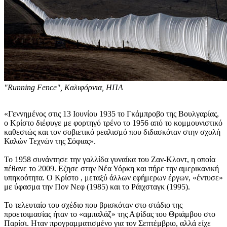
"Running Fence", Καλιφόρνια, ΗΠΑ
«Γεννημένος στις 13 Ιουνίου 1935 το Γκάμπροβο της Βουλγαρίας,
ο Κρίστο διέφυγε με φορτηγό τρένο το 1956 από το κομμουνιστικό
καθεστώς και τον σοβιετικό ρεαλισμό που διδασκόταν στην σχολή
Καλών Τεχνών της Σόφιας».
Το 1958 συνάντησε την γαλλίδα γυναίκα του Ζαν-Κλοντ, η οποία
πέθανε το 2009. Εζησε στην Νέα Υόρκη και πήρε την αμερικανική
υπηκοότητα. Ο Κρίστο , μεταξύ άλλων εφήμερων έργων, «έντυσε»
με ύφασμα την Πον Νεφ (1985) και το Ράιχσταγκ (1995).
Το τελευταίο του σχέδιο που βρισκόταν στο στάδιο της
προετοιμασίας ήταν το «αμπαλάζ» της Αψίδας του Θριάμβου στο
Παρίσι. Ηταν προγραμματισμένο για τον Σεπτέμβριο, αλλά είχε