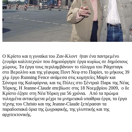
Ο Κρίστο και η γυναίκα του Ζαν-Κλοντ ήταν ένα παντρεμένο
ζευγάρι καλλιτεχνών που δημιούργησε έργα κυρίως σε δημόσιους
χώρους. Τα έργα τους περιλαμβάνουν το τύλιγμα του Ράιχσταγκ
στο Βερολίνο και της γέφυρας Ποντ Νεφ στο Παρίσι, το μήκους 39
χλμ έργο Running Fence ανάμεσα στις κομητείες Μαρίν και
Σόνομα της Καλιφόρνια, και τις Πύλες στο Σέντραλ Παρκ της Νέας
Υόρκης. Η Jeanne-Claude απεβίωσε στις 18 Νοεμβρίου 2009, ο δε
Κρίστο έζησε στη Νέα Υόρκη για 56 χρόνια. Από τα πρώιμα
τυλιγμένα αντικείμενα μέχρι τα μνημειακά υπαίθρια έργα, τα έργα
τέχνης του Christo και της Jeanne-Claude ξεπέρασαν τα
παραδοσιακά όρια της ζωγραφικής, της γλυπτικής και της
αρχιτεκτονικής.