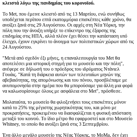
κλειστά λόγω της πανδημίας του κορονοϊού.
Το Met, που έμεινε κλειστό από τις 13 Μαρτίου, ενώ συνήθως
υποδέχεται περίπου επτά εκατομμύρια επισκέπτες κάθε χρόνο, θα
ανοίξει ξανά στις 29 Αυγούστου. Οι αρχές στη Νέα Υόρκη, την
πόλη που την άνοιξη υπήρξε το επίκεντρο της έξαρσης της
επιδημίας στις ΗΠΑ, αλλά πλέον έχει θέσει την κατάσταση υπό
έλεγχο, έχουν εγκρίνει το άνοιγμα των πολιτιστικών χώρων από τις
24 Αυγούστου.
"Μετά από σχεδόν έξι μήνες, η επαναλειτουργία του Met θα
αποτελέσει μια ιστορική στιγμή για το μουσείο και την πόλη",
ανέφερε σε δήλωσή του ο πρόεδρος του ιδρύματος Ντάνιελ
Γουάις. "Κατά τη διάρκεια αυτών των τελευταίων μηνών της
αβεβαιότητας, της απομόνωσης και του πόνου, προσβλέπαμε με
ανυπομονησία στην ημέρα που θα μπορούσαμε για άλλη μια φορά
να καλωσορίσουμε όλους με ασφάλεια στο Met", πρόσθεσε.
Μολαταύτα, το μουσείο θα φιλοξενήσει τους επισκέπτες μόνον
κατά το 25% της μέγιστης χωρητικότητας του, και μόνο με
προκρατήσεις, προκειμένου να διασφαλίζεται η φυσική απόσταση
μεταξύ του κοινού. Το ίδιο μέτρο θα εφαρμοστεί και στο Μουσείο
Whitney, το οποίο θα ανοίξει ξανά στις 3 Σεπτεμβρίου.
Ένα άλλο μεγάλο μουσείο της Νέας Υόρκης, το MoMa, δεν έχει