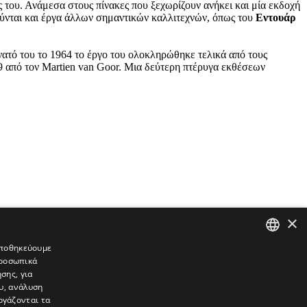
ς του. Ανάμεσα στους πίνακες που ξεχωρίζουν ανήκει και μία εκδοχή
ούνται και έργα άλλων σημαντικών καλλιτεχνών, όπως του
Εντουάρ
νατό του το 1964 το έργο του ολοκληρώθηκε τελικά από τους
999 από τον Martien van Goor. Μια δεύτερη πτέρυγα εκθέσεων
×
 αποθηκεύουμε
προσωπικά
GREEK
σης, για
ENGLISH
υ, ανάλυση
ργάζονται τα