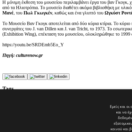
Η μόνιμη έκθεση του μουσείου περιλαμβάνει έργα του βαν Γκογκ, χρ
από τα Ηλιοτρόπια. Το μουσείο διαθέτει ακόμα βιβλιοθήκη με υλικ
Μανέ
, του
Πωλ Γκωγκέν
, καθώς και ένα γλυπτό του
Ωγκύστ Ροντ
Το Μουσείο Βαν Γκογκ αποτελείται από δύο κύρια κτίρια. Το κύριο 
συνεργάτες του J. van Dillen και J. van Tricht, το 1973. Το εσωτε
(Exhibition Wing), επέκταση του μουσείου, ολοκληρώθηκε το 1999
https://youtu.be/SRDEmb5Eo_Y
Πηγή: culturenow.gr
Tags
Κρούσμα
Άμστερνταμ
Εμείς και οι
Μουσείο Βαν Γκογκ
και να έ
politis
δεδομέν
εξατομικε
Τελευταία νέα
κοινού και 