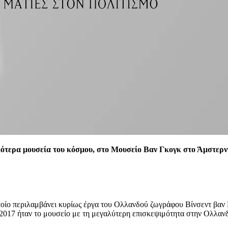
ημότερα μουσεία του κόσμου, στο Μουσείο Βαν Γκογκ στο Άμστερν
ποίο περιλαμβάνει κυρίως έργα του Ολλανδού ζωγράφου Βίνσεντ βαν 
017 ήταν το μουσείο με τη μεγαλύτερη επισκεψιμότητα στην Ολλανδί