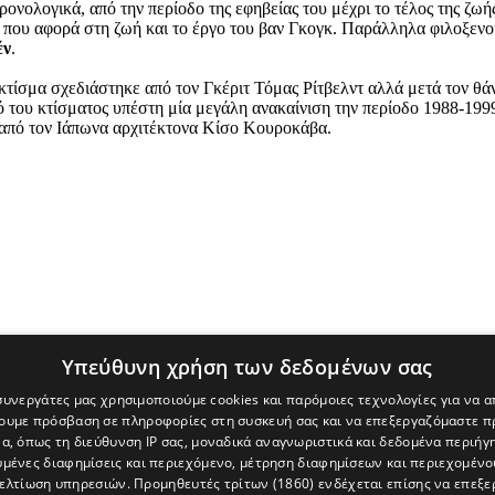
ονολογικά, από την περίοδο της εφηβείας του μέχρι το τέλος της ζωή
ό που αφορά στη ζωή και το έργο του βαν Γκογκ. Παράλληλα φιλοξεν
έν
.
κτίσμα σχεδιάστηκε από τον Γκέριτ Τόμας Ρίτβελντ αλλά μετά τον θά
ρικό του κτίσματος υπέστη μία μεγάλη ανακαίνιση την περίοδο 1988-1
 από τον Ιάπωνα αρχιτέκτονα Κίσο Κουροκάβα.
Υπεύθυνη χρήση των δεδομένων σας
 συνεργάτες μας χρησιμοποιούμε cookies και παρόμοιες τεχνολογίες για να
χουμε πρόσβαση σε πληροφορίες στη συσκευή σας και να επεξεργαζόμαστε 
α, όπως τη διεύθυνση IP σας, μοναδικά αναγνωριστικά και δεδομένα περιήγη
υμένες διαφημίσεις και περιεχόμενο, μέτρηση διαφημίσεων και περιεχομένο
βελτίωση υπηρεσιών.
Προμηθευτές τρίτων (1860)
ενδέχεται επίσης να επεξε