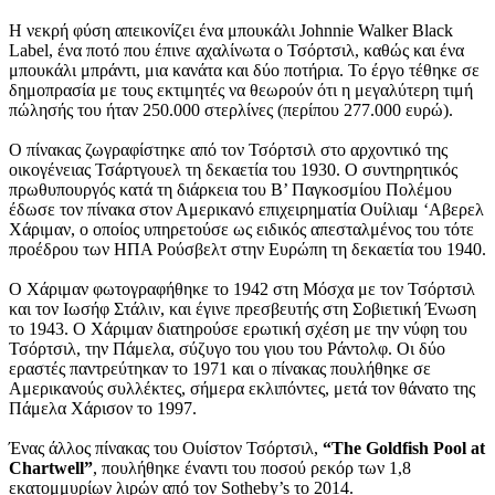
Η νεκρή φύση απεικονίζει ένα μπουκάλι Johnnie Walker Black
Label, ένα ποτό που έπινε αχαλίνωτα ο Τσόρτσιλ, καθώς και ένα
μπουκάλι μπράντι, μια κανάτα και δύο ποτήρια. Το έργο τέθηκε σε
δημοπρασία με τους εκτιμητές να θεωρούν ότι η μεγαλύτερη τιμή
πώλησής του ήταν 250.000 στερλίνες (περίπου 277.000 ευρώ).
Ο πίνακας ζωγραφίστηκε από τον Τσόρτσιλ στο αρχοντικό της
οικογένειας Τσάρτγουελ τη δεκαετία του 1930. Ο συντηρητικός
πρωθυπουργός κατά τη διάρκεια του Β’ Παγκοσμίου Πολέμου
έδωσε τον πίνακα στον Αμερικανό επιχειρηματία Ουίλιαμ ‘Αβερελ
Χάριμαν, ο οποίος υπηρετούσε ως ειδικός απεσταλμένος του τότε
προέδρου των ΗΠΑ Ρούσβελτ στην Ευρώπη τη δεκαετία του 1940.
Ο Χάριμαν φωτογραφήθηκε το 1942 στη Μόσχα με τον Τσόρτσιλ
και τον Ιωσήφ Στάλιν, και έγινε πρεσβευτής στη Σοβιετική Ένωση
το 1943. Ο Χάριμαν διατηρούσε ερωτική σχέση με την νύφη του
Τσόρτσιλ, την Πάμελα, σύζυγο του γιου του Ράντολφ. Οι δύο
εραστές παντρεύτηκαν το 1971 και ο πίνακας πουλήθηκε σε
Αμερικανούς συλλέκτες, σήμερα εκλιπόντες, μετά τον θάνατο της
Πάμελα Χάρισον το 1997.
Ένας άλλος πίνακας του Ουίστον Τσόρτσιλ,
“The Goldfish Pool at
Chartwell”
, πουλήθηκε έναντι του ποσού ρεκόρ των 1,8
εκατομμυρίων λιρών από τον Sotheby’s το 2014.