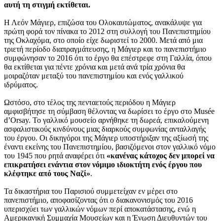
αυτή τη στιγμή εκτίθεται.
Η Λεόν Μάγιερ, επιζώσα του Ολοκαυτώματος, ανακάλυψε για
πρώτη φορά τον πίνακα το 2012 στη συλλογή του Πανεπιστημίου
της Οκλαχόμα, στο οποίο είχε δωριστεί το 2000. Μετά από μια
τριετή περίοδο διαπραγμάτευσης, η Μάγιερ και το πανεπιστήμιο
συμφώνησαν το 2016 ότι το έργο θα επέστρεφε στη Γαλλία, όπου
θα εκτίθεται για πέντε χρόνια και μετά ανά τρία χρόνια θα
μοιραζόταν μεταξύ του πανεπιστημίου και ενός γαλλικού
ιδρύματος.
Ωστόσο, στο τέλος της πενταετούς περιόδου η Μάγιερ
αμφισβήτησε τη σύμβαση θέλοντας να δωρίσει το έργο στο Musée
d’Orsay. Το γαλλικό μουσείο αρνήθηκε τη δωρεά, επικαλούμενη
ασφαλιστικούς κινδύνους μιας διαρκούς συμφωνίας ανταλλαγής
του έργου. Οι δικηγόροι της Μάγιερ υποστήριξαν της αξίωσή της
έναντι εκείνης του Πανεπιστημίου, βασιζόμενοι στον γαλλικό νόμο
του 1945 που ρητά αναφέρει ότι
«κανένας κάτοχος δεν μπορεί να
επικρατήσει ενάντια στον νόμιμο ιδιοκτήτη ενός έργου που
κλέφτηκε από τους Ναζί»
.
Τα δικαστήρια του Παρισιού συμμετείχαν εν μέρει στο
πανεπιστήμιο, αποφασίζοντας ότι ο διακανονισμός του 2016
υπερισχύει των γαλλικών νόμων περί αποκατάστασης, ενώ η
Αμερικανική Συμμαχία Μουσείων και η Ένωση Διευθυντών του