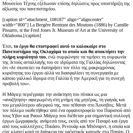
Μουσείου Τέχνης εξέδωσαν επίσης δηλώσεις προς υποστήριξη της
αξίωσης του πανεπιστημίου.
[caption id="attachment_108187" align="aligncenter"
width="800"]
La Bergère Rentrant des Moutons (1886) by Camille
Pissarro, st the Fred Jones Jr. Museum of Art at the University of
Oklahoma.[/caption]
Έτσι,
το έργο θα επιστραφεί αυτό το καλοκαίρι στο
Πανεπιστήμιο της Οκλαχόμα το οποίο και θα αποκτήσει την
πλήρη κυριότητά του
, ενώ συμφώνησε να τιμήσει τη συμφωνία
της 3ετούς ανταλλαγής του σε ιδρύματα της Γαλλίας δηλώνοντας
ότι «δε σκοπεύει να διατηρήσει τον τίτλο της μακροχρόνιας
κυριότητας του έργου αλλά να διασφαλίσει τη συνεργασία με
κάποιο γαλλικό ίδρυμα στη Γαλλία ή την Αμερική για τη συνεχή
προβολή του».
Η Μάγιερ περιέγραψε την ανάκτηση του πίνακα ως μια
«αναζήτηση» αφιερωμένη στη μνήμη της μητέρας, τη γιαγιάς και
του μεγαλύτερου αδερφού της, που πέθαναν στο Άουσβιτς. Μετά
τον πόλεμο υιοθετήθηκε από ένα ορφανοτροφείο του Παρισιού από
τους Υβον και Ραουλ Μάγιερ που διέθεταν μια σημαντική συλλογή
έργων ζωγραφικής ανάμεσά τους, εκτός από τον Πισαρό και έργα
από τους καλλιτέχνες: Πικάσο, Ρενουάρ και Μπόναρντ, η οποία και
είχε κλαπεί κατά τη διάρκεια της ναζιστικής κατοχής στο Παρίσι. Ο