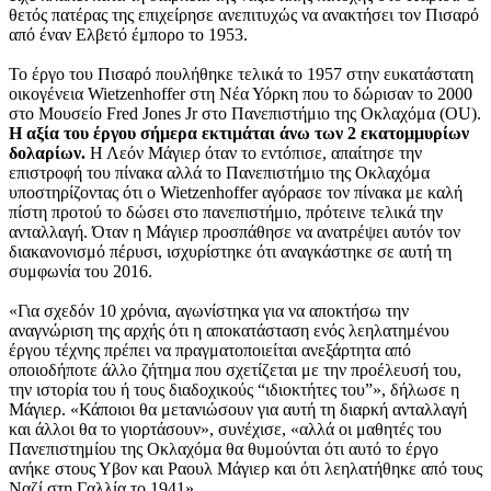
θετός πατέρας της επιχείρησε ανεπιτυχώς να ανακτήσει τον Πισαρό
από έναν Ελβετό έμπορο το 1953.
Το έργο του Πισαρό πουλήθηκε τελικά το 1957 στην ευκατάστατη
οικογένεια Wietzenhoffer στη Νέα Υόρκη που το δώρισαν το 2000
στο Μουσείο Fred Jones Jr στο Πανεπιστήμιο της Οκλαχόμα (OU).
Η αξία του έργου σήμερα εκτιμάται άνω των 2 εκατομμυρίων
δολαρίων.
Η Λεόν Μάγιερ όταν το εντόπισε, απαίτησε την
επιστροφή του πίνακα αλλά το Πανεπιστήμιο της Οκλαχόμα
υποστηρίζοντας ότι ο Wietzenhoffer αγόρασε τον πίνακα με καλή
πίστη προτού το δώσει στο πανεπιστήμιο, πρότεινε τελικά την
ανταλλαγή. Όταν η Μάγιερ προσπάθησε να ανατρέψει αυτόν τον
διακανονισμό πέρυσι, ισχυρίστηκε ότι αναγκάστηκε σε αυτή τη
συμφωνία του 2016.
«Για σχεδόν 10 χρόνια, αγωνίστηκα για να αποκτήσω την
αναγνώριση της αρχής ότι η αποκατάσταση ενός λεηλατημένου
έργου τέχνης πρέπει να πραγματοποιείται ανεξάρτητα από
οποιοδήποτε άλλο ζήτημα που σχετίζεται με την προέλευσή του,
την ιστορία του ή τους διαδοχικούς “ιδιοκτήτες του”», δήλωσε η
Μάγιερ. «Κάποιοι θα μετανιώσουν για αυτή τη διαρκή ανταλλαγή
και άλλοι θα το γιορτάσουν», συνέχισε, «αλλά οι μαθητές του
Πανεπιστημίου της Οκλαχόμα θα θυμούνται ότι αυτό το έργο
ανήκε στους Υβον και Ραουλ Μάγιερ και ότι λεηλατήθηκε από τους
Ναζί στη Γαλλία το 1941».