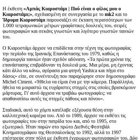
Η έκθεση
«Αμπάς Κιαροστάμι | Πού είναι ο φίλος μου ο
Κιαροστάμι;»
, σχεδιασμένη σε συνεργασία με το
mk2
και το
Ίδρυμα Κιαροστάμι
παρουσιάζει σε έκταση περισσότερων των
1.000 τετραγωνικών μέτρων γραφίστικες δουλειές του, σειρές
φωτογραφιών και σεκάνς γνωστών και λιγότερο γνωστών ταινιών
του.
Ο Κιαροστάμι άρχισε να επιδίδεται στην τέχνη της φωτογραφίας
την περίοδο της Ιρανικής Επανάστασης του 1979, καθώς η
δημιουργία ταινιών ήταν σχεδόν αδύνατη. «Τα πρώτα χρόνια της
επανάστασης επιβράδυναν τη δουλειά μας. Μια μέρα, μη έχοντας
κάτι άλλο να κάνω, αγόρασα μια φτηνή Yashica και πήγα στο
δάσος» είπε, σε συνέντευξη που παραχώρησε στον δημοσιογράφο
Michel Ciment. «Ήθελα να είμαι ένα με την κάμερα. Παράλληλα,
ήθελα να μοιραστώ τις ευχάριστες στιγμές στις οποίες βρισκόμουν
μάρτυρας. Γι' αυτό άρχισα να τραβάω φωτογραφίες: να
απαθανατίσω αυτές τις στιγμές πάθους και πόνου».
Σταδιακά, αυτό το χόμπι κατέλαβε εξέχουσα θέση στην
καλλιτεχνική καριέρα του. Από το 1989, άρχισε να εκθέτει τις
φωτογραφίες του στην πατρίδα του και, από το 1995, στο
εξωτερικό. Ήταν παρών στο πρώτο Διεθνές Φεστιβάλ
Κινηματογράφου της Θεσσαλονίκης το 1992, αλλά το 1997
επέστρεψε στην πόλη με έκθεση έγχρωμων φωτογραφιών του. Δύο