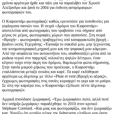
χρόνια αργότερα ήρθε και πάλι για να παραλάβει τον Χρυσό
Αλέξανδρο και ξανά το 2004 για έκθεση ασπρόμαυρων
φωτογραφιών του.
Ο Κιαροστάμι φωτογράφιζε καθώς ερευνούσε για τοποθεσίες για
γυρίσματα ταινιών του. Η σειρά «Δρόμοι του Κιαροστάμι»
αποτελείται από φωτογραφίες που τραβούσε ενώ πήγαινε από
μέρος σε μέρος, φωτογραφίες χώρων που αγαπούσε. Στη σειρά
«Βροχή» - φωτογραφίες τραβηγμένες υπό καταρρακτώδη βροχή -
βγαίνει εκτός Τεχεράνης: «Έφτιαξα το σακίδιό μου, μην ξεχνώντας
την κινηματογραφική μηχανή μου και την ψηφιακή μου κάμερα».
Από την ασφάλεια του αυτοκινήτου του, απαθανατίζει μέσα από τα
ρυάκια νερού στο παρμπρίζ σιλουέτες ψηλών δέντρων, έναν
κίτρινο τοίχο στην άκρη του δρόμου, θαμπωμένα φώτα σήμανσης.
Στην ταινία μικρού μήκους που προέκυψε, ο Κιαροστάμι
εναλλάσσεται μεταξύ σεκάνς και καρέ. Τα καρέ εκδόθηκαν
αργότερα ως άλμπουμ με τίτλο «Pluie et vent (Βροχή κι αέρας)»,
έγχρωμες φωτογραφίες στις οποίες κυριαρχεί το γκρι και το μαύρο.
Σε όλη την καριέρα του, ο Κιαροστάμι εξέδωσε πέντε άλμπουμ
φωτογραφιών.
Αρχικά σπούδασε ζωγραφική. «Έχω ζωγραφίσει πολύ, αλλά ποτέ
δεν υπήρξα ζωγράφος» παραδέχθηκε το 2010 στον κριτικό
Stéphane Corréard. «Και μιας και φωτογραφίζω, πια δεν ζωγραφίζω
καν. Νομίζω ότι μεγάλο μέρος της διάψευσης ελπίδων μου όσον