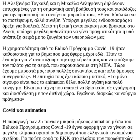
Η Αλεξάνδρα Ταγκαλή και η Μικαέλα Δεληγιάννη δηλώνουν
ευτυχισμένες για τη σημαντική αυτή βράβευσή τους και αισιόδοξες
για την προοπτική που ανοίγεται μπροστά τους. «Είναι δύσκολο να
το πιστέψουμε, αλλά συνέβη. Υπάρχει μεγάλος ενθουσιασμός κι
όρεξη για δουλειά. Μετά τη θετική ανταπόκριση που βρήκαμε στο
Ανεσί, υπάρχει μεγάλη πιθανότητα να γίνει πραγματικότητα η υπό
ανάπτυξη σειρά με το ζευγάρι των υπερηρώων μας.
Η χρηματοδότηση από το Ειδικό Πρόγραμμα Covid -19 ήταν
καθοριστική για το βήμα που μας έφερε μέχρι εδώ. Ήταν το
έναυσμα για ν’ αναπτύξουμε την αρχική ιδέα μας και να φτιάξουμε
τον πιλότο για τη σειρά, που παρουσιάσαμε στη MIFA. Τώρα
έχουμε μπροστά μας πάρα πολλές συναντήσεις και πολύ όμορφες
συνεργασίες». Η επιτυχία τους έχει κάποιο μυστικό; «Το μόνο
σίγουρο είναι πως το animation θέλει πολλή αγάπη και πολύ
κυνηγητό. Είναι μια τέχνη που απαιτεί να βρίσκεσαι σε εγρήγορση
και διασύνδεση με τον διεθνή χώρο. Βγαίνουν διαρκώς καινούργια
πράγματα».
Covid και animation
Η παραγωγή των 25 ταινιών μικρού μήκους animation μέσω του
Ειδικού Προγράμματος Covid -19 έγινε αφορμή για να γίνουν σε
μεγάλη κλίμακα ορατοί οι δημιουργοί του ελληνικού κινουμένου
σχεδίου. Για πρώτη φορά το ΕΚΚ στο πλαίσιο των προωθητικών