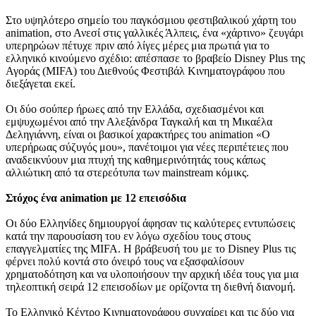
Στο υψηλότερο σημείο του παγκόσμιου φεστιβαλικού χάρτη του
animation, στο Ανεσί στις γαλλικές Άλπεις, ένα «χάρτινο» ζευγάρι
υπερηρώων πέτυχε πριν από λίγες μέρες μια πρωτιά για το
ελληνικό κινούμενο σχέδιο: απέσπασε το βραβείο Disney Plus της
Αγοράς (MIFA) του Διεθνούς Φεστιβάλ Κινηματογράφου που
διεξάγεται εκεί.
Οι δύο σούπερ ήρωες από την Ελλάδα, σχεδιασμένοι και
εμψυχωμένοι από την Αλεξάνδρα Ταγκαλή και τη Μικαέλα
Δεληγιάννη, είναι οι βασικοί χαρακτήρες του animation «Ο
υπερήρωας σύζυγός μου», πανέτοιμοι για νέες περιπέτειες που
αναδεικνύουν μια πτυχή της καθημερινότητάς τους κάπως
αλλιώτικη από τα στερεότυπα των mainstream κόμικς.
Στόχος ένα animation με 12 επεισόδια
Oι δύο Ελληνίδες δημιουργοί άφησαν τις καλύτερες εντυπώσεις
κατά την παρουσίαση του εν λόγω σχεδίου τους στους
επαγγελματίες της MIFA. Η βράβευσή του με το Disney Plus τις
φέρνει πολύ κοντά στο όνειρό τους να εξασφαλίσουν
χρηματοδότηση και να υλοποιήσουν την αρχική ιδέα τους για μια
τηλεοπτική σειρά 12 επεισοδίων με ορίζοντα τη διεθνή διανομή.
Το Ελληνικό Κέντρο Κινηματογράφου συγχαίρει και τις δύο για