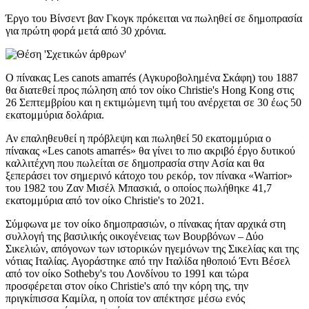
Έργο του Βίνσεντ βαν Γκογκ πρόκειται να πωληθεί σε δημοπρασία
για πρώτη φορά μετά από 30 χρόνια.
Ο πίνακας Les canots amarrés (Αγκυροβολημένα Σκάφη) του 1887
θα διατεθεί προς πώληση από τον οίκο Christie's Hong Kong στις
26 Σεπτεμβρίου και η εκτιμώμενη τιμή του ανέρχεται σε 30 έως 50
εκατομμύρια δολάρια.
Αν επαληθευθεί η πρόβλεψη και πωληθεί 50 εκατομμύρια ο
πίνακας «Les canots amarrés» θα γίνει το πιο ακριβό έργο δυτικού
καλλιτέχνη που πωλείται σε δημοπρασία στην Ασία και θα
ξεπεράσει τον σημερινό κάτοχο του ρεκόρ, τον πίνακα «Warrior»
του 1982 του Ζαν Μισέλ Μπασκιά, ο οποίος πωλήθηκε 41,7
εκατομμύρια από τον οίκο Christie's το 2021.
Σύμφωνα με τον οίκο δημοπρασιών, ο πίνακας ήταν αρχικά στη
συλλογή της βασιλικής οικογένειας των Βουρβόνων – Δύο
Σικελιών, απόγονων των ιστορικών ηγεμόνων της Σικελίας και της
νότιας Ιταλίας. Αγοράστηκε από την Ιταλίδα ηθοποιό Έντι Βέσελ
από τον οίκο Sotheby's του Λονδίνου το 1991 και τώρα
προσφέρεται στον οίκο Christie's από την κόρη της, την
πριγκίπισσα Καμίλα, η οποία τον απέκτησε μέσω ενός