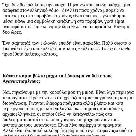
Όχι, δεν θεωρώ λύση την αποχή. Πηγαίνω και επειδή υπάρχει μια
ασάφεια στον ελληνικό νόμο –δεν λέει πόσο χρόνο μπορείς να
κάτσεις μες στο παραβάν– ο χρόνος είναι άπειρος, εγώ κάθομαι
μέσα, κάνω μια συμβολική κατάληψη στο παραβάν, γιατί είμαι
αναποφάσιστος και εκείνη την ώρα θέλω να αποφασίσω. Κάθομαι
δυο ώρες.
Ένα σαμποτάζ των εκλογών επειδή είναι παρωδία. Πολύ σωστά ο
Γιωργάκης έχει αποκαλέσει τις κάλπες «κάλτσες». Το έχει πει. Θα
προσέθετα άπλυτες κάλτσες.
Κάνατε καμιά βόλτα μέχρι το Σύνταγμα να δείτε τους
Αγανακτισμένους;
Ναι, πηγαίνουμε με την κορούλα μου τη μικρή. Είναι λίγο περίεργα
τα πράγματα. Πρέπει να πω ότι χρειάζεται μια επαγρύπνηση και μια
διοργάνωση. Γίνονται διάφορα πράγματα αλλά βλέπω και κάτι
περίεργους τύπους με κάτι γαλανόλευκες σημαίες και ασπίδες
αρχαιοελληνικές, οι οποίοι θέλω να καταγγείλω πως στα
διαλείμματα αυτοί οι τύποι πηγαίνουν και μαχαιρώνουν τους
ανυποψίαστους μετανάστες. Είναι λίγο περίεργα τα πράγματα.
Αλλά είναι ένα πολύ καλό πρώτο βήμα που εγώ τα φωνάζω από το
ραδιόφωνο εδώ και πάρα πολλά χρόνια ότι πρέπει να