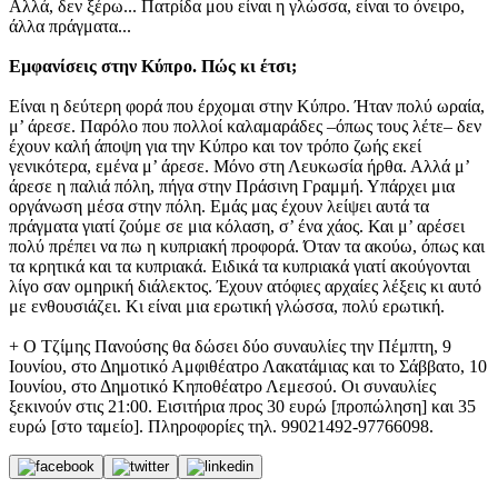
Αλλά, δεν ξέρω... Πατρίδα μου είναι η γλώσσα, είναι το όνειρο,
άλλα πράγματα...
Εμφανίσεις στην Κύπρο. Πώς κι έτσι;
Είναι η δεύτερη φορά που έρχομαι στην Κύπρο. Ήταν πολύ ωραία,
μ’ άρεσε. Παρόλο που πολλοί καλαμαράδες –όπως τους λέτε– δεν
έχουν καλή άποψη για την Κύπρο και τον τρόπο ζωής εκεί
γενικότερα, εμένα μ’ άρεσε. Μόνο στη Λευκωσία ήρθα. Αλλά μ’
άρεσε η παλιά πόλη, πήγα στην Πράσινη Γραμμή. Υπάρχει μια
οργάνωση μέσα στην πόλη. Εμάς μας έχουν λείψει αυτά τα
πράγματα γιατί ζούμε σε μια κόλαση, σ’ ένα χάος. Και μ’ αρέσει
πολύ πρέπει να πω η κυπριακή προφορά. Όταν τα ακούω, όπως και
τα κρητικά και τα κυπριακά. Ειδικά τα κυπριακά γιατί ακούγονται
λίγο σαν ομηρική διάλεκτος. Έχουν ατόφιες αρχαίες λέξεις κι αυτό
με ενθουσιάζει. Κι είναι μια ερωτική γλώσσα, πολύ ερωτική.
+ Ο Τζίμης Πανούσης θα δώσει δύο συναυλίες την Πέμπτη, 9
Ιουνίου, στο Δημοτικό Αμφιθέατρο Λακατάμιας και το Σάββατο, 10
Ιουνίου, στο Δημοτικό Κηποθέατρο Λεμεσού. Οι συναυλίες
ξεκινούν στις 21:00. Εισιτήρια προς 30 ευρώ [προπώληση] και 35
ευρώ [στο ταμείο]. Πληροφορίες τηλ. 99021492-97766098.