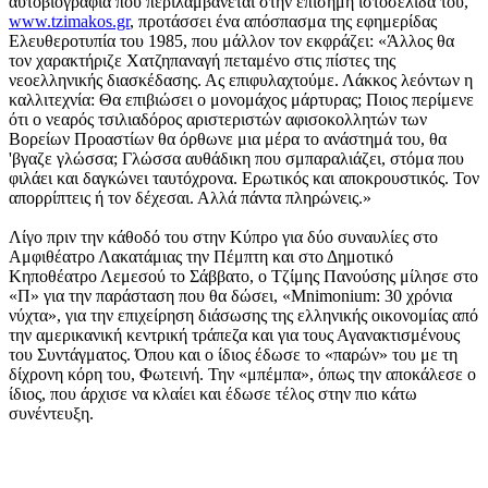
αυτοβιογραφία που περιλαμβάνεται στην επίσημη ιστοσελίδα του,
www.tzimakos.gr
, προτάσσει ένα απόσπασμα της εφημερίδας
Ελευθεροτυπία του 1985, που μάλλον τον εκφράζει: «Άλλος θα
τον χαρακτήριζε Χατζηπαναγή πεταμένο στις πίστες της
νεοελληνικής διασκέδασης. Ας επιφυλαχτούμε. Λάκκος λεόντων η
καλλιτεχνία: Θα επιβιώσει ο μονομάχος μάρτυρας; Ποιος περίμενε
ότι ο νεαρός τσιλιαδόρος αριστεριστών αφισοκολλητών των
Βορείων Προαστίων θα όρθωνε μια μέρα το ανάστημά του, θα
'βγαζε γλώσσα; Γλώσσα αυθάδικη που σμπαραλιάζει, στόμα που
φιλάει και δαγκώνει ταυτόχρονα. Ερωτικός και αποκρουστικός. Τον
απορρίπτεις ή τον δέχεσαι. Αλλά πάντα πληρώνεις.»
Λίγο πριν την κάθοδό του στην Κύπρο για δύο συναυλίες στο
Αμφιθέατρο Λακατάμιας την Πέμπτη και στο Δημοτικό
Κηποθέατρο Λεμεσού το Σάββατο, ο Τζίμης Πανούσης μίλησε στο
«Π» για την παράσταση που θα δώσει, «Mnimonium: 30 χρόνια
νύχτα», για την επιχείρηση διάσωσης της ελληνικής οικονομίας από
την αμερικανική κεντρική τράπεζα και για τους Αγανακτισμένους
του Συντάγματος. Όπου και ο ίδιος έδωσε το «παρών» του με τη
δίχρονη κόρη του, Φωτεινή. Την «μπέμπα», όπως την αποκάλεσε ο
ίδιος, που άρχισε να κλαίει και έδωσε τέλος στην πιο κάτω
συνέντευξη.