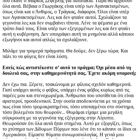
που έκανε ο Μάρκος Σεφερλής για πατατάκια. Τώρα θα αρχίσουν
όλα αυτά. Βέβαια ο Γιωργάκης είναι υπέρ των Αγανακτισμένων,
όπως είναι και ο Άνθιμος, ο Τράγκας, διάφοροι. Όλοι είναι υπέρ
των Αγανακτισμένων. Λες και δεν φταίνε αυτοί. Σχολιάζουν τα
γεγονότα λες και δεν συμβαίνει τίποτα. Λένε τα ψέματα με ένα
τρόπο δικό τους. Είναι υπέρ των εξεγερμένων λες και δεν φταίει
αυτή η κυβέρνηση. Δεν υπογράφει αυτή τα μνημόνια αλλά κάποιοι
εξωγήινοι και αυτοί απλώς τα σχολιάζουνε.
Μιλάμε για τρομερά πράγματα. Θα δούμε, δεν ξέρω τώρα. Και
πάλι το να φύγεις δεν είναι λύση.
Εσείς πώς αντιστέκεστε σ’ αυτό το πράγμα; Όχι μέσα από τη
δουλειά σας, στην καθημερινότητά σας. Έχετε ακόμη υπομονή;
Δεν έχω πια. Ξέρετε, τσακώνομαι με φίλους σχεδόν καθημερινά.
Γιατί υπάρχει αυτός ο φόβος, υπάρχει ένας φόβος κυρίως από τις
παρέες μου και στενοχωριέμαι. Άνθρωποι που υποτίθεται ότι είναι
αριστεροί, προοδευτικοί. Στην ουσία αποδεικνύεται με τα χρόνια
πως είναι τόσο τρομοκρατημένοι, τόσο υποταγμένοι στο σύστημα,
τόσο βολεμένοι που θεωρούν... Θυμάμαι είχαμε μια μεγάλη
σύγκρουση με τα γεγονότα της εξέγερσης στην Αίγυπτο.
Θεωρούσαν ότι όλα αυτά ήταν στημένα. Αυτό με εξοργίζει, όπως
το χτύπημα των Δίδυμων Πύργων που λένε ότι το κάνανε οι ίδιοι οι
Αμερικάνοι. Είμαστε θύματα συνωμοσιολογίας. Η γενιά μου