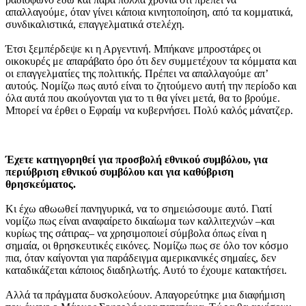
απαλλαγούμε, όταν γίνει κάποια κινητοποίηση, από τα κομματικά,
συνδικαλιστικά, επαγγελματικά στελέχη.
Έτσι ξεμπέρδεψε κι η Αργεντινή. Μπήκανε μπροστάρες οι
οικοκυρές με απαράβατο όρο ότι δεν συμμετέχουν τα κόμματα και
οι επαγγελματίες της πολιτικής. Πρέπει να απαλλαγούμε απ’
αυτούς. Νομίζω πως αυτό είναι το ζητούμενο αυτή την περίοδο και
όλα αυτά που ακούγονται για το τι θα γίνει μετά, θα το βρούμε.
Μπορεί να έρθει ο Εφραίμ να κυβερνήσει. Πολύ καλός μάνατζερ.
Έχετε κατηγορηθεί για προσβολή εθνικού συμβόλου, για
περιύβριση εθνικού συμβόλου και για καθύβριση
θρησκεύματος.
Κι έχω αθωωθεί πανηγυρικά, να το σημειώσουμε αυτό. Γιατί
νομίζω πως είναι αναφαίρετο δικαίωμα των καλλιτεχνών –και
κυρίως της σάτιρας– να χρησιμοποιεί σύμβολα όπως είναι η
σημαία, οι θρησκευτικές εικόνες. Νομίζω πως σε όλο τον κόσμο
πια, όταν καίγονται για παράδειγμα αμερικανικές σημαίες, δεν
καταδικάζεται κάποιος διαδηλωτής. Αυτό το έχουμε κατακτήσει.
Αλλά τα πράγματα δυσκολεύουν. Απαγορεύτηκε μια διαφήμιση