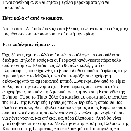
Είναι πανάκριβα, ε; Θα ζητάω μεγάλα μεροκάματα για να
ισοφαρίσω.
Πάτε καλά σ’ αυτό το κομμάτι.
Να πω κάτι. Απ’ όσα διαβάζω και βλέπω, κινδυνεύετε κι εσείς μαζί
μας. Θα σας συμπαρασύρουμε σ’ αυτή την κρίση.
Ε, τι «αδέλφια» είμαστε…
Όχι, ξέρετε, έχετε πολλά απ’ αυτά τα ομόλογα, τα σκουπίδια τα
δικά μας. Δηλαδή εσείς και οι Γερμανοί κινδυνεύετε πάρα πολύ
από το ντόμινο. Ελπίζω πως όλα θα πάνε καλά, γιατί οι
πληροφορίες που είχα χθες το βράδυ διαδικτυακά από φίλους στην
Αμερική και στο Μεξικό, είναι ότι ετοιμάζεται επιχείρηση
διάσωσης από το αμερικανικό Ιππικό. Συγκεκριμένα από το Τίμιο
Ξύλο, αυτή την επωνυμία έχει. Είναι ωραίες οι επωνυμίες στις
επιχειρήσεις που κάνει η Αμερική, όπως ήταν και η Καταιγίδα της
Ερήμου. Τώρα το Τίμιο Ξύλο θα κατέβει με συστατικές επιστολές
της FED, της Κεντρικής Τράπεζας της Αμερικής, η οποία θα μας
σώσει δανειακά, θα επιβάλει κάποιους όρους στους Ευρωπαίους οι
οποίοι είναι άχρηστοι, τουλάχιστον να ξεχρεώνουμε χωρίς τόκους
για πέντε χρόνια, και απ’ εκεί και πέρα βλέπουμε. Αυτό θα γίνει
γιατί φοβούνται το ντόμινο. Μετά την κατάρρευση της Ελλάδας, της
Κύπρου και της Γερμανίας, θα ακολουθήσει η Πορτογαλία, θα