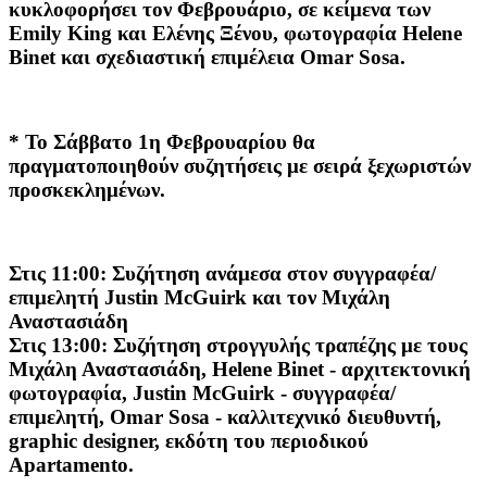
κυκλοφορήσει τον Φεβρουάριο, σε κείμενα των
Emily King
και
Ελένης Ξένου
, φωτογραφία
Helene
Binet
και σχεδιαστική επιμέλεια
Omar Sosa
.
* Το Σάββατο 1η Φεβρουαρίου θα
πραγματοποιηθούν συζητήσεις με σειρά ξεχωριστών
προσκεκλημένων.
Στις
11:00
: Συζήτηση ανάμεσα στον συγγραφέα/
επιμελητή
Justin McGuir
k και τον
Μιχάλη
Αναστασιάδη
Στις
13:00
: Συζήτηση στρογγυλής τραπέζης με τους
Μιχάλη Αναστασιάδη, Helene Binet
- αρχιτεκτονική
φωτογραφία,
Justin McGuirk
- συγγραφέα/
επιμελητή,
Omar Sosa
- καλλιτεχνικό διευθυντή,
graphic designer, εκδότη του περιοδικού
Apartamento.