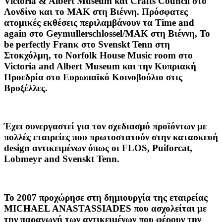
Victoria & Albert Museum και Crafts Council στο
Λονδίνο και το
ΜΑΚ
στη Βιέννη. Πρόσφατες
ατομικές εκθέσεις περιλαμβάνουν τα Time and
again στο Geymullerschlossel/MAK στη Βιέννη, To
be perfectly Franκ στο
Svenskt Tenn
στη
Στοκχόλμη, το Norfolk House Music room στο
Victoria and Albert Museum
και την Κυπριακή
Προεδρία στο
Ευρωπαϊκό Κοινοβούλιο στις
Βρυξέλλες
.
Έχει συνεργαστεί για τον σχεδιασμό προϊόντων με
πολλές εταιρείες που πρωτοστατούν στην κατασκευή
design αντικειμένων όπως οι FLOS, Puiforcat,
Lobmeyr and Svenskt Tenn.
Το 2007 προχώρησε στη δημιουργία της εταιρείας
MICHAEL ANASTASSIADES που ασχολείται με
την παραγωγή των αντικειμένων που φέρουν την