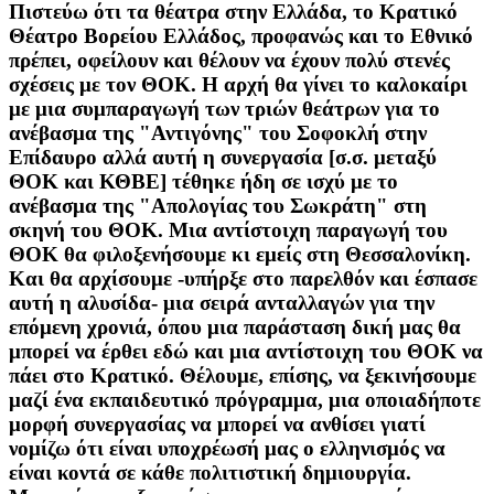
Πιστεύω ότι τα θέατρα στην Ελλάδα, το Κρατικό
Θέατρο Βορείου Ελλάδος, προφανώς και το Εθνικό
πρέπει, οφείλουν και θέλουν να έχουν πολύ στενές
σχέσεις με τον ΘΟΚ. Η αρχή θα γίνει το καλοκαίρι
με μια συμπαραγωγή των τριών θεάτρων για το
ανέβασμα της "Αντιγόνης" του Σοφοκλή στην
Επίδαυρο αλλά αυτή η συνεργασία [σ.σ. μεταξύ
ΘΟΚ και ΚΘΒΕ] τέθηκε ήδη σε ισχύ με το
ανέβασμα της "Απολογίας του Σωκράτη" στη
σκηνή του ΘΟΚ. Μια αντίστοιχη παραγωγή του
ΘΟΚ θα φιλοξενήσουμε κι εμείς στη Θεσσαλονίκη.
Και θα αρχίσουμε -υπήρξε στο παρελθόν και έσπασε
αυτή η αλυσίδα- μια σειρά ανταλλαγών για την
επόμενη χρονιά, όπου μια παράσταση δική μας θα
μπορεί να έρθει εδώ και μια αντίστοιχη του ΘΟΚ να
πάει στο Κρατικό. Θέλουμε, επίσης, να ξεκινήσουμε
μαζί ένα εκπαιδευτικό πρόγραμμα, μια οποιαδήποτε
μορφή συνεργασίας να μπορεί να ανθίσει γιατί
νομίζω ότι είναι υποχρέωσή μας ο ελληνισμός να
είναι κοντά σε κάθε πολιτιστική δημιουργία.