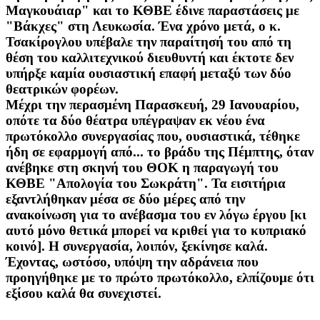
Μαγκουάιαρ" και το ΚΘΒΕ έδινε παραστάσεις με
"Βάκχες" στη Λευκωσία. Ένα χρόνο μετά, ο κ.
Τσακίρογλου υπέβαλε την παραίτησή του από τη
θέση του καλλιτεχνικού διευθυντή και έκτοτε δεν
υπήρξε καμία ουσιαστική επαφή μεταξύ των δύο
θεατρικών φορέων.
Μέχρι την περασμένη Παρασκευή, 29 Ιανουαρίου,
οπότε τα δύο θέατρα υπέγραψαν εκ νέου ένα
πρωτόκολλο συνεργασίας που, ουσιαστικά, τέθηκε
ήδη σε εφαρμογή από... το βράδυ της Πέμπτης, όταν
ανέβηκε στη σκηνή του ΘΟΚ η παραγωγή του
ΚΘΒΕ "Απολογία του Σωκράτη". Τα εισιτήρια
εξαντλήθηκαν μέσα σε δύο μέρες από την
ανακοίνωση για το ανέβασμα του εν λόγω έργου [κι
αυτό μόνο θετικά μπορεί να κριθεί για το κυπριακό
κοινό]. Η συνεργασία, λοιπόν, ξεκίνησε καλά.
Έχοντας, ωστόσο, υπόψη την αδράνεια που
προηγήθηκε με το πρώτο πρωτόκολλο, ελπίζουμε ότι
εξίσου καλά θα συνεχιστεί.