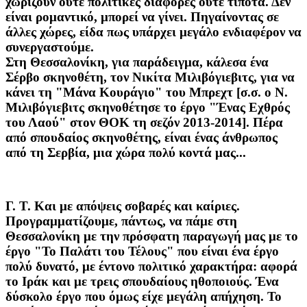
χωρίζουν ούτε πολιτικές διαφορές ούτε τίποτα. Δεν
είναι ρομαντικό, μπορεί να γίνει. Πηγαίνοντας σε
άλλες χώρες, είδα πως υπάρχει μεγάλο ενδιαφέρον να
συνεργαστούμε.
Στη Θεσσαλονίκη, για παράδειγμα, κάλεσα ένα
Σέρβο σκηνοθέτη, τον Νικίτα Μιλιβόγιεβιτς, για να
κάνει τη "Μάνα Κουράγιο" του Μπρεχτ [σ.σ. ο Ν.
Μιλιβόγιεβιτς σκηνοθέτησε το έργο "Ένας Εχθρός
του Λαού" στον ΘΟΚ τη σεζόν 2013-2014]. Πέρα
από σπουδαίος σκηνοθέτης, είναι ένας άνθρωπος
από τη Σερβία, μια χώρα πολύ κοντά μας...
Γ. Τ.
Και με απόψεις σοβαρές και καίριες.
Προγραμματίζουμε, πάντως, να πάμε στη
Θεσσαλονίκη με την πρόσφατη παραγωγή μας με το
έργο "Το Παλάτι του Τέλους" που είναι ένα έργο
πολύ δυνατό, με έντονο πολιτικό χαρακτήρα: αφορά
το Ιράκ και με τρεις σπουδαίους ηθοποιούς. Ένα
δύσκολο έργο που όμως είχε μεγάλη απήχηση. Το