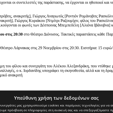
χονται οι συντελεστές της παράστασης, να έρχονται οι ηθοποιοί και 
ρόβιτς, ανακριτής], Γιώργος Αναγιωτός [Ροντιόν Ρομάνοβιτς Ρασκόλ
ακριτή], Γιώργος Κυριάκου [Ντμίτρι Ραζουμίχιν, φίλος του Ρασκόλν
. Ακούγονται οι φωνές των Δέσποινας Μπεμπεδέλη [Αλιόνα Ιβάνοβνα]
υ στις 20:30
στο Θέατρο Διόνυσος. Τακτικές παραστάσεις κάθε Παρασ
Θέατρο Λάρνακας στις 29 Νοεμβρίου στις 20:30. Εισιτήρια: 15 ευρώ/
νήμη του φίλου και συνεργάτη του Αλέκου Αλεξανδράκη, που ντύθηκ
ναλλαγές, ο κ. Ιορδανίδης υπογράφει τη σκηνοθεσία, αλλά και τη δρ
μικό ανακριτή
Υπεύθυνη χρήση των δεδομένων σας
 συνεργάτες μας χρησιμοποιούμε cookies και παρόμοιες τεχνολογίες για να
χουμε πρόσβαση σε πληροφορίες στη συσκευή σας και να επεξεργαζόμαστε 