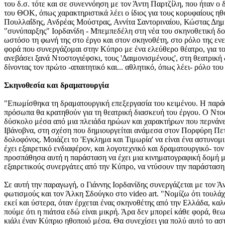
του δ.σ. τότε και σε συνεννόηση με τον Άντη Παρτζίλη, που ήταν 
του ΘΟΚ, όπως χαρακτηριστικά λέει ο ίδιος για τους κορυφαίους η
Πουλλαΐδης, Ανδρέας Μούστρας, Αννίτα Σαντοριναίου, Κώστας Δημητρ
"συνύπαρξης" Ιορδανίδη - Μπεμπεδέλη στη νέα του σκηνοθετική δου
ωστόσο τη φωνή της στο έργο και στον σκηνοθέτη, στο ρόλο της ενε
φορά που συνεργάζομαι στην Κύπρο με ένα ελεύθερο θέατρο, για το
ανεβάσει ξανά Ντοστογιέφσκι, τους 'Δαιμονισμένους', στη θεατρικ
δίνοντας τον πρώτο -απαιτητικό και... αθλητικό, όπως λέει- ρόλο τ
Σκηνοθεσία και δραματουργία
"Επωμίσθηκα τη δραματουργική επεξεργασία του κειμένου. Η παράστα
πρόσωπα θα κρατηθούν για τη θεατρική διασκευή του έργου. Ο Ντοσ
δύσκολο μέσα από μια πλειάδα ηρώων και χαρακτήρων που περνάνε μ
Ιβάνοβνα, στη σχέση που δημιουργείται ανάμεσα στον Πορφύρη Πετρ
δολοφόνος. Μοιάζει το 'Εγκλημα και Τιμωρία' να είναι ένα αστυνομι
έχει εξαιρετικό ενδιαφέρον, και λογοτεχνικό και δραματουργικό- τον
προσπάθησα αυτή η παράσταση να έχει μια κινηματογραφική δομή με
εξαιρετικούς συνεργάτες από την Κύπρο, να ντύσουν την παράσταση
Σε αυτή την παραγωγή, ο Γιάννης Ιορδανίδης συνεργάζεται με τον 
φωτισμούς και τον Άλκη Σδούγκο στο video art. "Νομίζω ότι τουλά
εκεί και ύστερα, όταν έρχεται ένας σκηνοθέτης από την Ελλάδα, καλ
πούμε ότι η πιάτσα εδώ είναι μικρή. Άρα δεν μπορεί κάθε φορά, θεω
κιάλι έναν Κύπριο ηθοποιό μέσα. Θα συνεχίσει για πολύ αυτό το αστ