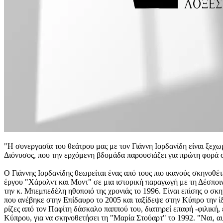
"Η συνεργασία του θεάτρου μας με τον Γιάννη Ιορδανίδη είναι ξεχω
Διόνυσος, που την ερχόμενη βδομάδα παρουσιάζει για πρώτη φορά 
Ο Γιάννης Ιορδανίδης θεωρείται ένας από τους πιο ικανούς σκηνοθέτ
έργου "Χάρολντ και Μοντ" σε μια ιστορική παραγωγή με τη Δέσποι
την κ. Μπεμπεδέλη ηθοποιό της χρονιάς το 1996. Είναι επίσης ο σ
που ανέβηκε στην Επίδαυρο το 2005 και ταξίδεψε στην Κύπρο την ί
ρίζες από τον Παφίτη δάσκαλο παππού του, διατηρεί επαφή -φιλική
Κύπρου, για να σκηνοθετήσει τη "Μαρία Στούαρτ" το 1992. "Ναι, α