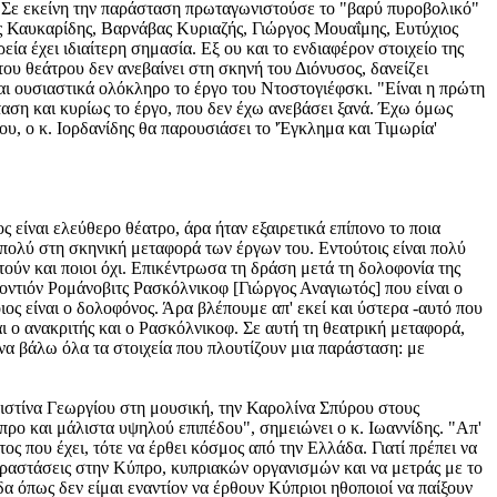
". Σε εκείνη την παράσταση πρωταγωνιστούσε το "βαρύ πυροβολικό"
ος Καυκαρίδης, Βαρνάβας Κυριαζής, Γιώργος Μουαΐμης, Ευτύχιος
α έχει ιδιαίτερη σημασία. Εξ ου και το ενδιαφέρον στοιχείο της
ου θεάτρου δεν ανεβαίνει στη σκηνή του Διόνυσος, δανείζει
αι ουσιαστικά ολόκληρο το έργο του Ντοστογιέφσκι. "Είναι η πρώτη
αση και κυρίως το έργο, που δεν έχω ανεβάσει ξανά. Έχω όμως
υ, ο κ. Ιορδανίδης θα παρουσιάσει το 'Έγκλημα και Τιμωρία'
είναι ελεύθερο θέατρο, άρα ήταν εξαιρετικά επίπονο το ποια
πολύ στη σκηνική μεταφορά των έργων του. Εντούτοις είναι πολύ
ύν και ποιοι όχι. Επικέντρωσα τη δράση μετά τη δολοφονία της
οντιόν Ρομάνοβιτς Ρασκόλνικοφ [Γιώργος Αναγιωτός] που είναι ο
ιος είναι ο δολοφόνος. Άρα βλέπουμε απ' εκεί και ύστερα -αυτό που
ναι ο ανακριτής και ο Ρασκόλνικοφ. Σε αυτή τη θεατρική μεταφορά,
να βάλω όλα τα στοιχεία που πλουτίζουν μια παράσταση: με
ριστίνα Γεωργίου στη μουσική, την Καρολίνα Σπύρου στους
ρο και μάλιστα υψηλού επιπέδου", σημειώνει ο κ. Ιωαννίδης. "Απ'
ος που έχει, τότε να έρθει κόσμος από την Ελλάδα. Γιατί πρέπει να
 παραστάσεις στην Κύπρο, κυπριακών οργανισμών και να μετράς με το
δα όπως δεν είμαι εναντίον να έρθουν Κύπριοι ηθοποιοί να παίξουν