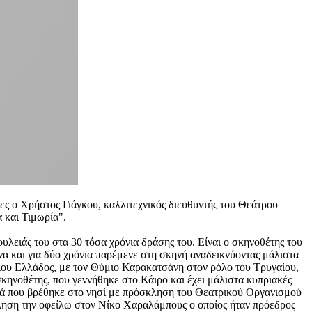
ρες ο Χρήστος Γιάγκου, καλλιτεχνικός διευθυντής του Θεάτρου
 και Τιμωρία".
ουλειάς του στα 30 τόσα χρόνια δράσης του. Είναι ο σκηνοθέτης του
α και για δύο χρόνια παρέμενε στη σκηνή αναδεικνύοντας μάλιστα
είου Ελλάδος, με τον Θύμιο Καρακατσάνη στον ρόλο του Τρυγαίου,
κηνοθέτης, που γεννήθηκε στο Κάιρο και έχει μάλιστα κυπριακές
φορά που βρέθηκε στο νησί με πρόσκληση του Θεατρικού Οργανισμού
κληση την οφείλω στον Νίκο Χαραλάμπους ο οποίος ήταν πρόεδρος