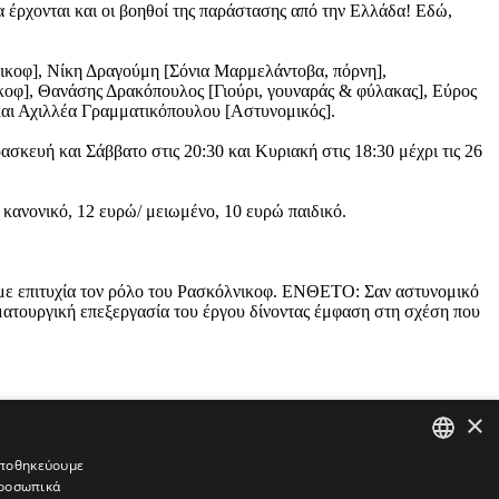
να έρχονται και οι βοηθοί της παράστασης από την Ελλάδα! Εδώ,
νικοφ], Νίκη Δραγούμη [Σόνια Μαρμελάντοβα, πόρνη],
ικοφ], Θανάσης Δρακόπουλος [Γιούρι, γουναράς & φύλακας], Εύρος
 και Αχιλλέα Γραμματικόπουλου [Αστυνομικός].
κευή και Σάββατο στις 20:30 και Κυριακή στις 18:30 μέχρι τις 26
 κανονικό, 12 ευρώ/ μειωμένο, 10 ευρώ παιδικό.
ε με επιτυχία τον ρόλο του Ρασκόλνικοφ. ΕΝΘΕΤΟ: Σαν αστυνομικό
αματουργική επεξεργασία του έργου δίνοντας έμφαση στη σχέση που
×
 αποθηκεύουμε
προσωπικά
GREEK