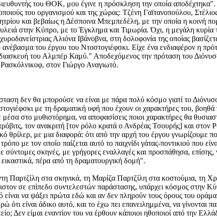
ο διευθυντής του ΘΟΚ, μου έγινε η πρόσκληση την οποία αποδέχτηκα
θοποιούς του οργανισμού και της χώρας: Τζένη Γαϊτανοπούλου, Στέλι
ίου και βεβαίως η Δέσποινα Μπεμπεδέλη, με την οποία η κοινή πορεί
λειά στην Κύπρο, με το Έγκλημα και Τιμωρία. Όχι, η μεγάλη κυρία τ
χυροδανείστριας Αλιόνα Ιβάνοβνα, στη δολοφονία της οποίας βασίζετ
 ανέβασμα του έργου του Ντοστογιέφσκι. Είχε ένα ενδιαφέρον η πρότ
ή διασκευή του Αλμπέρ Καμύ." Αποδεχόμενος την πρόταση του Διόνυσο
ου Ρασκόλνικοφ, στον Γιώργο Αναγιωτό.
ση δεν θα μπορούσε να είναι με πάρα πολύ κόσμο γιατί το Διόνυσος 
τογιέφσκι με τη δραματική υφή που έχουν οι χαρακτήρες του, βοηθά 
έσα στο μυθιστόρημα, να αποφασίσεις ποιοι χαρακτήρες θα θυσιαστο
όβιτς, τον ανακριτή [τον ρόλο κρατά ο Ανδρέας Τσουρής] και στον Ρ
κό θρίλερ, με μια διαφορά: ότι από την αρχή του έργου γνωρίζουμε πο
 τρόπο με τον οποίο παίζεται αυτό το παιχνίδι γάτας-ποντικιού που εί
 σύντομες σκηνές, με γρήγορες εναλλαγές και προσπάθησα, επίσης, 
 εικαστικά, πέρα από τη δραματουργική δομή".
Άντη Παρτζίλη στα σκηνικά, τη Μαρίζα Παρτζίλη στα κοστούμια, τη Χ
χιστον σε επίπεδο συντελεστών παράστασης, υπάρχει κόσμος στην Κύπ
ό είναι να ψάξει πρώτα εδώ και αν δεν πληρούν τους όρους του οράματ
ρώ ότι είναι άδικο αυτό, και το έχω πει επανειλημμένα, να γίνονται
είο; Δεν είμαι εναντίον του να έρθουν κάποιοι ηθοποιοί από την Ελλά