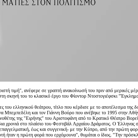
ριστή τιμή", ανέφερε σε γραπτή ανακοίνωσή του πριν από μερικές μέ
στη σκηνή του το κλασικό έργο του Φίοντορ Ντοστογιέφσκι "Έγκλημα
ες του ελληνικού θεάτρου, τίτλο που κέρδισε με το αποτέλεσμα της δ
να Μπεμπεδέλη και τον Γιάννη Βούρο που ανέβηκε το 1995 στην Αθήν
κηνοθέτης της "Ειρήνης" του Αριστοφάνη από το Κρατικό Θέατρο Βορ
δια χρονιά στο πλαίσιο του Φεστιβάλ Αρχαίου Δράματος. Ο Έλληνας σ
, επαγγελματική, έως και συγγενική- με την Κύπρο, από την πρώτη 
υτή ήταν η πρώτη φορά που ερχόμουνα", θυμάται ο ίδιος. "Την πρόσ