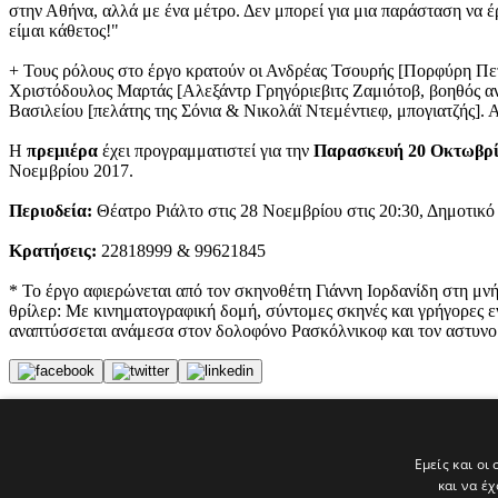
στην Αθήνα, αλλά με ένα μέτρο. Δεν μπορεί για μια παράσταση να έρ
είμαι κάθετος!"
+ Τους ρόλους στο έργο κρατούν οι Ανδρέας Τσουρής [Πορφύρη Πετ
Χριστόδουλος Μαρτάς [Αλεξάντρ Γρηγόριεβιτς Ζαμιότοβ, βοηθός αν
Βασιλείου [πελάτης της Σόνια & Νικολάϊ Ντεμέντιεφ, μπογιατζής]
Η
πρεμιέρα
έχει προγραμματιστεί για την
Παρασκευή 20 Οκτωβρίο
Νοεμβρίου 2017.
Περιοδεία:
Θέατρο Ριάλτο στις 28 Νοεμβρίου στις 20:30, Δημοτικό 
Κρατήσεις:
22818999 & 99621845
* Το έργο αφιερώνεται από τον σκηνοθέτη Γιάννη Ιορδανίδη στη μ
θρίλερ: Με κινηματογραφική δομή, σύντομες σκηνές και γρήγορες ε
αναπτύσσεται ανάμεσα στον δολοφόνο Ρασκόλνικοφ και τον αστυνο
Tags
ΘΕΑΤΡΟ
Εμείς και οι
ΨΕΥΔΟΚΡΑΤΟΣ
και να έ