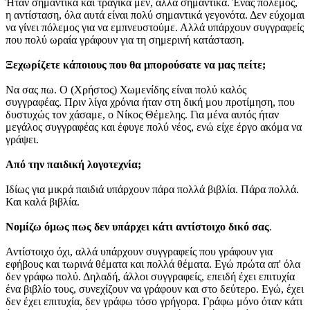
Ήταν σημαντικά και τραγικά μεν, αλλά σημαντικά. Ένας πόλεμος,
η αντίσταση, όλα αυτά είναι πολύ σημαντικά γεγονότα. Δεν εύχομαι
να γίνει πόλεμος για να εμπνευστούμε. Αλλά υπάρχουν συγγραφείς
που πολύ ωραία γράφουν για τη σημερινή κατάσταση.
Ξεχωρίζετε κάποιους που θα μπορούσατε να μας πείτε;
Να σας πω. Ο (Χρήστος) Χωμενίδης είναι πολύ καλός
συγγραφέας. Πριν λίγα χρόνια ήταν στη δική μου προτίμηση, που
δυστυχώς τον χάσαμε, ο Νίκος Θέμελης. Για μένα αυτός ήταν
μεγάλος συγγραφέας και έφυγε πολύ νέος, ενώ είχε έργο ακόμα να
γράψει.
Από την παιδική λογοτεχνία;
Ιδίως για μικρά παιδιά υπάρχουν πάρα πολλά βιβλία. Πάρα πολλά.
Και καλά βιβλία.
Νομίζω όμως πως δεν υπάρχει κάτι αντίστοιχο δικό σας
.
Αντίστοιχο όχι, αλλά υπάρχουν συγγραφείς που γράφουν για
εφήβους και τωρινά θέματα και πολλά θέματα. Εγώ πρώτα απ' όλα
δεν γράφω πολύ. Δηλαδή, άλλοι συγγραφείς, επειδή έχει επιτυχία
ένα βιβλίο τους, συνεχίζουν να γράφουν και στο δεύτερο. Εγώ, έχει
δεν έχει επιτυχία, δεν γράφω τόσο γρήγορα. Γράφω μόνο όταν κάτι