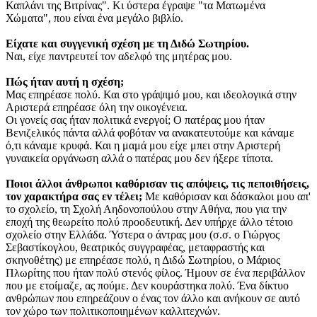
Καπλάνι της Βιτρίνας". Κι ύστερα έγραψε "τα Ματωμένα
Χώματα", που είναι ένα μεγάλο βιβλίο.
Είχατε και συγγενική σχέση με τη Διδώ Σωτηρίου.
Ναι, είχε παντρευτεί τον αδελφό της μητέρας μου.
Πώς ήταν αυτή η σχέση;
Μας επηρέασε πολύ. Και στο γράψιμό μου, και ιδεολογικά στην
Αριστερά επηρέασε όλη την οικογένεια.
Οι γονείς σας ήταν πολιτικά ενεργοί; Ο πατέρας μου ήταν
Βενιζελικός πάντα αλλά φοβόταν να ανακατευτούμε και κάναμε
ό,τι κάναμε κρυφά. Και η μαμά μου είχε μπει στην Αριστερή
γυναικεία οργάνωση αλλά ο πατέρας μου δεν ήξερε τίποτα.
Ποιοι άλλοι άνθρωποι καθόρισαν τις απόψεις, τις πεποιθήσεις,
τον χαρακτήρα σας εν τέλει;
Με καθόρισαν και δάσκαλοι μου απ'
το σχολείο, τη Σχολή Αηδονοπούλου στην Αθήνα, που για την
εποχή της θεωρείτο πολύ προοδευτική. Δεν υπήρχε άλλο τέτοιο
σχολείο στην Ελλάδα. Ύστερα ο άντρας μου (σ.σ. ο Γιώργος
Σεβαστίκογλου, θεατρικός συγγραφέας, μεταφραστής και
σκηνοθέτης) με επηρέασε πολύ, η Διδώ Σωτηρίου, ο Μάριος
Πλωρίτης που ήταν πολύ στενός φίλος. Ήμουν σε ένα περιβάλλον
που με ετοίμαζε, ας πούμε. Δεν κουράστηκα πολύ. Ένα δίκτυο
ανθρώπων που επηρεάζουν ο ένας τον άλλο και ανήκουν σε αυτό
τον χώρο των πολιτικοποιημένων καλλιτεχνών.