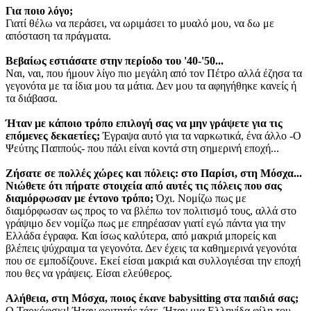
Για ποιο λόγο;
Γιατί θέλω να περάσει, να ωριμάσει το μυαλό μου, να δω με
απόσταση τα πράγματα.
Βεβαίως εστιάσατε στην περίοδο του '40-'50...
Ναι, ναι, που ήμουν λίγο πιο μεγάλη από τον Πέτρο αλλά έζησα τα
γεγονότα με τα ίδια μου τα μάτια. Δεν μου τα αφηγήθηκε κανείς ή
τα διάβασα.
Ήταν με κάποιο τρόπο επιλογή σας να μην γράψετε για τις
επόμενες δεκαετίες;
Έγραψα αυτό για τα ναρκωτικά, ένα άλλο -Ο
Ψεύτης Παππούς- που πάλι είναι κοντά στη σημερινή εποχή...
Ζήσατε σε πολλές χώρες και πόλεις: στο Παρίσι, στη Μόσχα...
Νιώθετε ότι πήρατε στοιχεία από αυτές τις πόλεις που σας
διαμόρφωσαν με έντονο τρόπο;
Όχι. Νομίζω πως με
διαμόρφωσαν ως προς το να βλέπω τον πολιτισμό τους, αλλά στο
γράψιμο δεν νομίζω πως με επηρέασαν γιατί εγώ πάντα για την
Ελλάδα έγραφα. Και ίσως καλύτερα, από μακριά μπορείς και
βλέπεις ψύχραιμα τα γεγονότα. Δεν έχεις τα καθημερινά γεγονότα
που σε εμποδίζουνε. Εκεί είσαι μακριά και συλλογιέσαι την εποχή
που θες να γράψεις. Είσαι ελεύθερος.
Αλήθεια, στη Μόσχα, ποιος έκανε babysitting στα παιδιά σας;
Ο Ταρκόφσκι! Ήταν φοιτητής τότε. Ήταν μια Ελληνίδα φίλη του