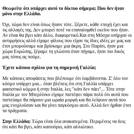
Θεωρείτε ότι υπάρχει αυτό το δίκτυο σήμερα; Που δεν ήταν
μόνο στην Ελλάδα.
Όχι, τώρα δεν είναι όπως ήτανε τότε. Ξέρετε, κάθε εποχή έχει και
τις αλλαγές της. Δεν μπορεί ποτέ να επαναληφθεί εκείνο που ήταν.
Αν είναι θα βγει κάτι άλλο, διαφορετικό.Και στη Μόσχα υπήρχαν οι
αντιρρήσεις αλλά είχαμε φίλους που είχαν τις ίδιες ιδέες με μας και
έτσι μπορούσαμε και βρίσκαμε μια άκρη. Στο Παρίσι, ήταν μια
χώρα Ευρώπης, ξέραμε τη γλώσσα όταν πήγαμε, ήταν πιο δικός
μας τόπος ας πούμε.
Έχετε κάποιο σχόλιο για τη σημερινή Γαλλία;
Με κάποιες αποφάσεις που βλέπουμε ότι λαμβάνονται. Σ' όλο τον
κόσμο υπάρχει μια... όταν βλέπεις ότι στη Γαλλία υπάρχει
φασιστικό κόμμα ή στην Ιταλία, λες "κάτι δεν πάει"... Τότε στην
Ιταλία με τον Μπερλίνκο είχαμε πιστέψει πάρα πολύ ότι αυτά που
πιστεύαμε θα πάρουν μια ωραία μορφή και θα λείψουν αυτά που
μας ενοχλούσαν και θα γίνει παγκόσμιο αυτό. Αλλά δεν ήρθαν έτσι
τα πράγματα.
Στην Ελλάδα;
Τώρα είναι όλα ανακατεμένα. Περιμένεις να δεις
ότι κάτι θα βγει, κάτι καινούριο, κάτι αλλιώτικο.