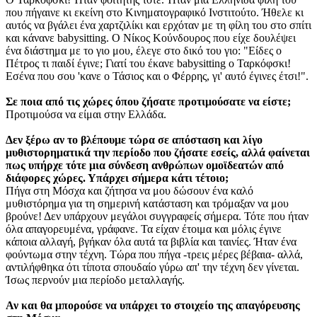
που πήγαινε κι εκείνη στο Κινηματογραφικό Ινστιτούτο. Ήθελε κι
αυτός να βγάλει ένα χαρτζιλίκι και ερχόταν με τη φίλη του στο σπίτι
και κάνανε babysitting. Ο Νίκος Κούνδουρος που είχε δουλέψει
ένα διάστημα με το γιο μου, έλεγε στο δικό του γιο: "Είδες ο
Πέτρος τι παιδί έγινε; Γιατί του έκανε babysitting o Ταρκόφσκι!
Εσένα που σου 'κανε ο Τάσιος και ο Φέρρης, γι' αυτό έγινες έτσι!".
Σε ποια από τις χώρες όπου ζήσατε προτιμούσατε να είστε;
Προτιμούσα να είμαι στην Ελλάδα.
Δεν ξέρω αν το βλέπουμε τώρα σε απόσταση και λίγο
μυθιστορηματικά την περίοδο που ζήσατε εσείς, αλλά φαίνεται
πως υπήρχε τότε μια σύνδεση ανθρώπων ομοϊδεατών από
διάφορες χώρες. Υπάρχει σήμερα κάτι τέτοιο;
Πήγα στη Μόσχα και ζήτησα να μου δώσουν ένα καλό
μυθιστόρημα για τη σημερινή κατάσταση και τρόμαξαν να μου
βρούνε! Δεν υπάρχουν μεγάλοι συγγραφείς σήμερα. Τότε που ήταν
όλα απαγορευμένα, γράφανε. Τα είχαν έτοιμα και μόλις έγινε
κάποια αλλαγή, βγήκαν όλα αυτά τα βιβλία και ταινίες. Ήταν ένα
φούντωμα στην τέχνη. Τώρα που πήγα -τρεις μέρες βέβαια- αλλά,
αντιλήφθηκα ότι τίποτα σπουδαίο γύρω απ' την τέχνη δεν γίνεται.
Ίσως περνούν μια περίοδο μεταλλαγής.
Αν και θα μπορούσε να υπάρχει το στοιχείο της απαγόρευσης