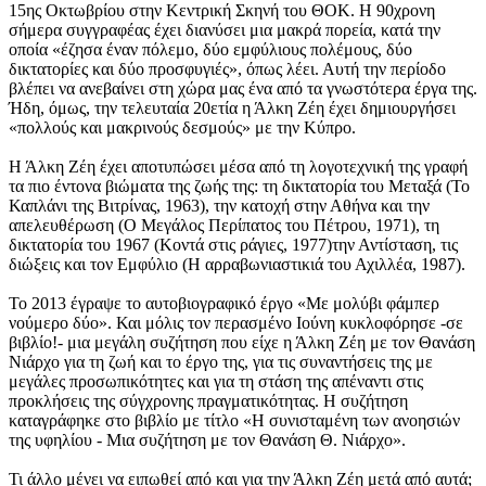
15ης Οκτωβρίου στην Κεντρική Σκηνή του ΘΟΚ. Η 90χρονη
σήμερα συγγραφέας έχει διανύσει μια μακρά πορεία, κατά την
οποία «έζησα έναν πόλεμο, δύο εμφύλιους πολέμους, δύο
δικτατορίες και δύο προσφυγιές», όπως λέει. Αυτή την περίοδο
βλέπει να ανεβαίνει στη χώρα μας ένα από τα γνωστότερα έργα της.
Ήδη, όμως, την τελευταία 20ετία η Άλκη Ζέη έχει δημιουργήσει
«πολλούς και μακρινούς δεσμούς» με την Κύπρο.
Η Άλκη Ζέη έχει αποτυπώσει μέσα από τη λογοτεχνική της γραφή
τα πιο έντονα βιώματα της ζωής της: τη δικτατορία του Μεταξά (Το
Καπλάνι της Βιτρίνας, 1963), την κατοχή στην Αθήνα και την
απελευθέρωση (Ο Μεγάλος Περίπατος του Πέτρου, 1971), τη
δικτατορία του 1967 (Κοντά στις ράγιες, 1977)την Αντίσταση, τις
διώξεις και τον Εμφύλιο (Η αρραβωνιαστικιά του Αχιλλέα, 1987).
Το 2013 έγραψε το αυτοβιογραφικό έργο «Με μολύβι φάμπερ
νούμερο δύο». Και μόλις τον περασμένο Ιούνη κυκλοφόρησε -σε
βιβλίο!- μια μεγάλη συζήτηση που είχε η Άλκη Ζέη με τον Θανάση
Νιάρχο για τη ζωή και το έργο της, για τις συναντήσεις της με
μεγάλες προσωπικότητες και για τη στάση της απέναντι στις
προκλήσεις της σύγχρονης πραγματικότητας. Η συζήτηση
καταγράφηκε στο βιβλίο με τίτλο «Η συνισταμένη των ανοησιών
της υφηλίου - Μια συζήτηση με τον Θανάση Θ. Νιάρχο».
Τι άλλο μένει να ειπωθεί από και για την Άλκη Ζέη μετά από αυτά;