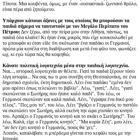
Τίποτα. Μια κουβέντα, όμως, με έναν -ουσιαστικά- ζωντανό θρύλο,
είναι πέρα από ζητούμενο.
Υπάρχουν κάποιοι άξονες με τους οποίους θα μπορούσαν τα
παιδιά σήμερα να ταυτιστούν με τον Μεγάλο Περίπατο του
Πέτρου;
Δεν ξέρω, από την πείρα μου στην Αθήνα, πάντως, τα
παιδιά όλα κλαίνε! Κι ήταν ένας μικρός που είχε κουκουλωθεί με
το μπουφάν κι όταν είδε ότι σκότωσαν ένα παιδάκι οι Γερμανοί,
πρώτα μία κοπέλα στη διαδήλωση και μετά ένα φίλο του, φωνάζει:
ωχ, κι εγώ τώρα πώς θα κοιμηθώ;
Κάνατε πολιτική λογοτεχνία μέσα στην παιδική λογοτεχνία.
Ναι..., ιστορική λογοτεχνία αν θέλετε. Γιατί τα παιδιά ξέρουν τόσο
λίγη ιστορία... Να σας πω τι μου συνέβη στη Θεσσαλονίκη, σε ένα
δημοτικό σχολείο, έκτη δημοτικού. Λέει ένα παιδάκι "εμένα δεν
μου αρέσει όπως τελειώνει το βιβλίο". Λέω, "γιατί;". Λέει, "γιατί
σκοτώνεται ο Σωτήρης που ήτανε καλό παιδί". Του λέω, οι
Γερμανοί σκοτώναν και καλά παιδιά. Λέει, "έγραψα ένα δικό μου
τέλος". "Πες μου το", του λέω. Λέει "βγάζει ο Γερμανός το πιστόλι
να σκοτώσει τον Σωτήρη, αλλά εκείνη την ώρα χτυπάει το κινητό
του. Αρπάζει ο Γερμανός το κινητό και το σκάει ο Σωτήρης!". Του
λέω, Καλά, είχε ο Γερμανός κινητό;". "Μα κυρία Ζέη", μου λέει,
"αν δεν έχει κινητό ο Γερμανός, ποιος θα 'χει;".
Λοιπόν, καταλάβατε τι μπέρδεμα γίνεται στο κεφάλι τους με την
Ιστορία.