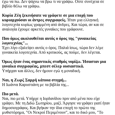
έχω να πω. Δεν ψάχνω να βρω τι να γράψω. Ούτε συνέχεια σε
βιβλίο θέλω να γράψω.
Κυρία Ζέη ξεκινήσατε να γράφετε σε μια εποχή που
κυριαρχούσαν οι άντρες συγγραφείς.
Ήταν μια ελληνική
λογοτεχνία κυρίως γραμμένη από άνδρες. Και τώρα, αν και σε
αναλογία έχουμε αρκετές γυναίκες που γράφουνε.
Που όμως ακολουθείται αυτός ο όρος της "γυναικείας
λογοτεχνίας"...
Έχει λίγο εξαλείψει αυτός ο όρος. Παλιά ίσως, τώρα δεν λέμε
γυναικεία λογοτεχνία. Από κριτικούς, ας πούμε, δεν λέγεται.
Όμως ήταν ένας σημαντικός σταθμός νομίζω. Ήσασταν μια
γυναίκα συγγραφέας, μπεστ σέλερ ουσιαστικά.
Υπήρχαν και άλλες, δεν ήμουν εγώ η μοναδική.
Ναι, η Ζωρζ Σαρρή κάποια στιγμή...
Η Ιωάννα Καρυστιάνη με τα βιβλία της...
Πιο μετά.
Ναι, πιο μετά. Υπήρχε η Ιορδανίδου πριν από μένα που είχε
γράψει. Με τη Διδώ Σωτηρίου, μαζί. Άργησε να γράψει γιατί ήταν
δημοσιογράφος. Και βγήκαν την ίδια εποχή το πρώτο της
μυθιστόρημα, "Οι Νεκροί Περιμένουν", και το δικό μου, "Το