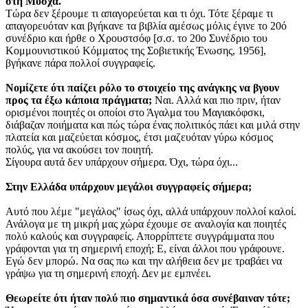
στη Μόσχα.
Τώρα δεν ξέρουμε τι απαγορεύεται και τι όχι. Τότε ξέραμε τι
απαγορευόταν και βγήκανε τα βιβλία αμέσως μόλις έγινε το 20ό
συνέδριο και ήρθε ο Χρουστσόφ [σ.σ. το 20ο Συνέδριο του
Κομμουνιστικού Κόμματος της Σοβιετικής Ένωσης, 1956],
βγήκανε πάρα πολλοί συγγραφείς.
Νομίζετε ότι παίζει ρόλο το στοιχείο της ανάγκης να βγουν
προς τα έξω κάποια πράγματα;
Ναι. Αλλά και πιο πριν, ήταν
ορισμένοι ποιητές οι οποίοι στο Άγαλμα του Μαγιακόφσκι,
διάβαζαν ποιήματα και πώς τώρα ένας πολιτικός πάει και μιλά στην
πλατεία και μαζεύεται κόσμος, έτσι μαζευόταν γύρω κόσμος
πολύς, για να ακούσει τον ποιητή.
Σίγουρα αυτά δεν υπάρχουν σήμερα. Όχι, τώρα όχι...
Στην Ελλάδα υπάρχουν μεγάλοι συγγραφείς σήμερα;
Αυτό που λέμε "μεγάλος" ίσως όχι, αλλά υπάρχουν πολλοί καλοί.
Ανάλογα με τη μικρή μας χώρα έχουμε σε αναλογία και ποιητές
πολύ καλούς και συγγραφείς. Απορρίπτετε συγγράμματα που
γράφονται για τη σημερινή εποχή; Ε, είναι άλλοι που γράφουνε.
Εγώ δεν μπορώ. Να σας πω και την αλήθεια δεν με τραβάει να
γράψω για τη σημερινή εποχή. Δεν με εμπνέει.
Θεωρείτε ότι ήταν πολύ πιο σημαντικά όσα συνέβαιναν τότε;