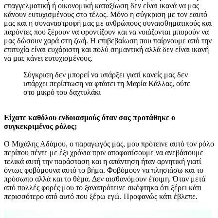
επαγγελματική ή οικονομική καταξίωση δεν είναι ικανά να μας
κάνουν ευτυχισμένους στο τέλος. Μόνο η σύγκριση με τον εαυτό
μας και η συναναστροφή μας με ανθρώπους συναισθηματικούς και
παρόντες που ξέρουν να φροντίζουν και να νοιάζονται μπορούν να
μας δώσουν χαρά στη ζωή. Η επιβεβαίωση που παίρνουμε από την
επιτυχία είναι ευχάριστη και πολύ σημαντική αλλά δεν είναι ικανή
να μας κάνει ευτυχισμένους.
Σύγκριση δεν μπορεί να υπάρξει γιατί κανείς μας δεν
υπάρχει περίπτωση να φτάσει τη Μαρία Κάλλας, ούτε
στο μικρό του δαχτυλάκι
Είχατε καθόλου ενδοιασμούς όταν σας προτάθηκε ο
συγκεκριμένος ρόλος;
Ο Μιχάλης Αδάμου, ο παραγωγός μας, μου πρότεινε αυτό τον ρόλο
περίπου πέντε με έξι χρόνια πριν αποφασίσουμε να ανεβάσουμε
τελικά αυτή την παράσταση και η απάντηση ήταν αρνητική γιατί
όντως φοβόμουνα αυτό το βήμα. Φοβόμουν να πλησιάσω και το
πρόσωπο αλλά και το θέμα. Δεν αισθανόμουν έτοιμη. Όταν μετά
από πολλές φορές μου το ξαναπρότεινε σκέφτηκα ότι ξέρει κάτι
περισσότερο από αυτό που ξέρω εγώ. Προφανώς κάτι έβλεπε.