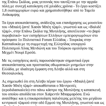
της Επάνω Σκάλας, μιας γειτονιάς που ταυτίζεται με την αρχαία
πόλη με συνεχή κατοίκηση επί χιλιάδες χρόνια - Το έργο κοστίζει
1,8 εκατομμυρίων ευρώ και χρηματοδοτήθηκε από το Ταμείο
Ανάκαμψης
Τα έργα αποκατάστασης, ανάδειξης και επανάχρησης ως μουσείου
του «Μπαλή ζαντέ Χασάν Μπέη τζαμί», γνωστού και ως «Βαλιδέ
τζαμί», στην Επάνω Σκάλα της Μυτιλήνης, αποτέλεσαν «το βαρύ
πυροβολικό» των εισηγήσεων Ελλήνων εμπειρογνωμόνων στο
πρόσφατο 1ο Πολιτιστικό Forum Ελλάδας - Τουρκίας στην
Καππαδοκία με τη συμμετοχή της Ελληνίδας υπουργού
Πολιτισμού Λίνας Μενδώνη και του Τούρκου ομολόγου της
Μεχμέτ Νουρί Ερσόϋ.
Με τις εισηγήσεις αυτές παρουσιάστηκαν σημαντικά έργα
αποκατάστασης και προστασίας οθωμανικών μνημείων στην
Ελλάδα, με ιδιαίτερη έμφαση στη Λέσβο αλλά και στη
Θεσσαλονίκη.
Ας σημειωθεί ότι στη Λέσβο πέραν του έργου «Μπαλή ζαντέ
Χασάν Μπέη τζαμί» αποκαθίσταται ο Μεντρεσές
(ιεροδιδασκαλείο) στο πάνω κάστρο της Μυτιλήνης η κατασκευή
του οποίου αποδίδεται στον Χαϊρεντίν Μπαρμαρόσα. Ενώ
ανατέθηκε και η επικαιροποίηση παλιότερης μελέτης του μεγάλου
κεντρικού τζαμιού στην οδό Ερμού της Μυτιλήνης, γνωστού και ως