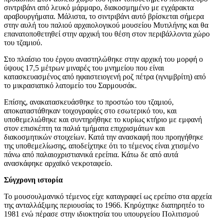
σιντριβάνι από λευκό μάρμαρο, διακοσμημένο με εγχάρακτα
αραβουργήματα. Μάλιστα, το σιντριβάνι αυτό βρίσκεται σήμερα
στην αυλή του παλιού αρχαιολογικού μουσείου Μυτιλήνης και θα
επανατοποθετηθεί στην αρχική του θέση στον περιβάλλοντα χώρο
του τζαμιού.
Στο πλαίσιο του έργου αναστηλώθηκε στην αρχική του μορφή ο
ύψους 17,5 μέτρων μιναρές του μνημείου που είναι
κατασκευασμένος από ηφαιστειογενή ροζ πέτρα (ιγνιμβρίτη) από
το μικρασιατικό λατομείο του Σαρμουσάκ.
Επίσης, ανακατασκευάσθηκε το προστώο του τζαμιού,
αποκαταστάθηκαν τοιχογραφίες στο εσωτερικό του, και
υποθεμελιώθηκε και συντηρήθηκε το κυρίως κτήριο με εμφανή
στον επισκέπτη τα παλιά τμήματα επιχρισμάτων και
διακοσμητικών στοιχείων. Κατά την ανασκαφή που προηγήθηκε
της υποθεμελίωσης, αποδείχτηκε ότι το τέμενος είναι χτισμένο
πάνω από παλαιοχριστιανικά ερείπια. Κάτω δε από αυτά
ανασκάφηκε αρχαϊκό νεκροταφείο.
Σύγχρονη ιστορία
Το μουσουλμανικό τέμενος είχε καταγραφεί ως ερείπιο στα αρχεία
της ανταλλάξιμης περιουσίας το 1966. Κηρύχτηκε διατηρητέο το
1981 ενώ πέρασε στην ιδιοκτησία του υπουργείου Πολιτισμού