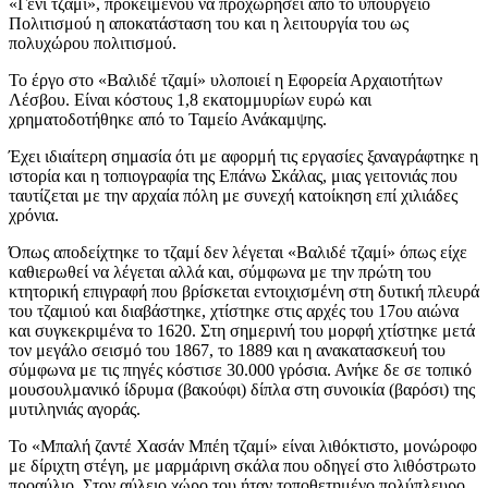
«Γενί τζαμί», προκειμένου να προχωρήσει από το υπουργείο
Πολιτισμού η αποκατάσταση του και η λειτουργία του ως
πολυχώρου πολιτισμού.
Το έργο στο «Βαλιδέ τζαμί» υλοποιεί η Εφορεία Αρχαιοτήτων
Λέσβου. Είναι κόστους 1,8 εκατομμυρίων ευρώ και
χρηματοδοτήθηκε από το Ταμείο Ανάκαμψης.
Έχει ιδιαίτερη σημασία ότι με αφορμή τις εργασίες ξαναγράφτηκε η
ιστορία και η τοπιογραφία της Επάνω Σκάλας, μιας γειτονιάς που
ταυτίζεται με την αρχαία πόλη με συνεχή κατοίκηση επί χιλιάδες
χρόνια.
Όπως αποδείχτηκε το τζαμί δεν λέγεται «Βαλιδέ τζαμί» όπως είχε
καθιερωθεί να λέγεται αλλά και, σύμφωνα με την πρώτη του
κτητορική επιγραφή που βρίσκεται εντοιχισμένη στη δυτική πλευρά
του τζαμιού και διαβάστηκε, χτίστηκε στις αρχές του 17ου αιώνα
και συγκεκριμένα το 1620. Στη σημερινή του μορφή χτίστηκε μετά
τον μεγάλο σεισμό του 1867, το 1889 και η ανακατασκευή του
σύμφωνα με τις πηγές κόστισε 30.000 γρόσια. Ανήκε δε σε τοπικό
μουσουλμανικό ίδρυμα (βακούφι) δίπλα στη συνοικία (βαρόσι) της
μυτιληνιάς αγοράς.
Το «Μπαλή ζαντέ Χασάν Μπέη τζαμί» είναι λιθόκτιστο, μονώροφο
με δίριχτη στέγη, με μαρμάρινη σκάλα που οδηγεί στο λιθόστρωτο
προαύλιο. Στον αύλειο χώρο του ήταν τοποθετημένο πολύπλευρο