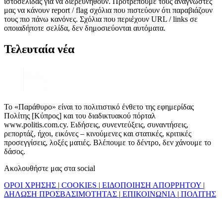
ιστοσελίδας για να διερευνηθούν. Προτρέπουμε τους αναγνώστες
μας να κάνουν report / flag σχόλια που πιστεύουν ότι παραβιάζουν
τους πιο πάνω κανόνες. Σχόλια που περιέχουν URL / links σε
οποιαδήποτε σελίδα, δεν δημοσιεύονται αυτόματα.
Τελευταία νέα
Το «Παράθυρο» είναι το πολιτιστικό ένθετο της εφημερίδας
Πολίτης [Κύπρος] και του διαδικτυακού πόρταλ
www.politis.com.cy. Ειδήσεις, συνεντεύξεις, συναντήσεις,
ρεπορτάζ, ήχοι, εικόνες – κινούμενες και στατικές, κριτικές
προσεγγίσεις, λοξές ματιές. Βλέπουμε το δέντρο, δεν χάνουμε το
δάσος.
Ακολουθήστε μας στα social
ΟΡΟΙ ΧΡΗΣΗΣ
|
COOKIES
|
ΕΙΔΟΠΟΙΗΣΗ ΑΠΟΡΡΗΤΟΥ
|
ΔΗΛΩΣΗ ΠΡΟΣΒΑΣΙΜΟΤΗΤΑΣ
|
ΕΠΙΚΟΙΝΩΝΙΑ
|
ΠΟΛΙΤΗΣ