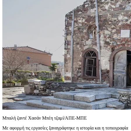
Μπαλή ζαντέ Χασάν Μπέη τζαμί/ΑΠΕ-ΜΠΕ
Με αφορμή τις εργασίες ξαναγράφτηκε η ιστορία και η τοπιογραφία