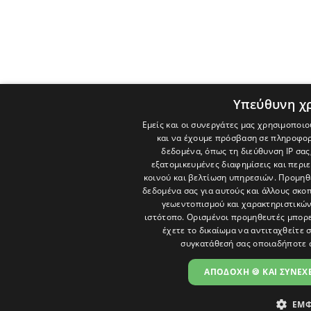
Υπεύθυνη χ
Εμείς και οι συνεργάτες μας χρησιμοποιο
και να έχουμε πρόσβαση σε πληροφορ
δεδομένα, όπως τη διεύθυνση IP σας
εξατομικευμένες διαφημίσεις και περι
κοινού και βελτίωση υπηρεσιών.
Προμηθε
δεδομένα σας για αυτούς και άλλους σκ
γεωεντοπισμού και χαρακτηριστικών 
ιστότοπο. Ορισμένοι προμηθευτές μπορε
έχετε το δικαίωμα να αντιταχθείτε 
συγκατάθεσή σας οποιαδήποτε 
ΑΠΟΔΟΧΗ 🍪 ΚΑΙ ΣΥΝΕΧΕ
ΕΜΦ