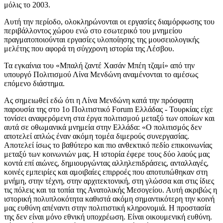
μόλις το 2003.
Αυτή την περίοδο, ολοκληρώνονται οι εργασίες διαμόρφωσης του
περιβάλλοντος χώρου ενώ στο εσωτερικό του μνημείου
πραγματοποιούνται εργασίες υλοποίησης της μουσειολογικής
μελέτης που αφορά τη σύγχρονη ιστορία της Λέσβου.
Τα εγκαίνια του «Μπαλή ζαντέ Χασάν Μπέη τζαμί» από την
υπουργό Πολιτισμού Λίνα Μενδώνη αναμένονται το αμέσως
επόμενο διάστημα.
Ας σημειωθεί εδώ ότι η Λίνα Μενδώνη κατά την πρόσφατη
παρουσία της στο 1ο Πολιτιστικό Forum Ελλάδας - Τουρκίας είχε
τονίσει αναφερόμενη στα έργα πολιτισμού μεταξύ των οποίων και
αυτά σε οθωμανικά μνημεία στην Ελλάδα: «Ο πολιτισμός δεν
αποτελεί απλώς έναν ακόμη τομέα διμερούς συνεργασίας.
Αποτελεί ίσως το βαθύτερο και πιο ανθεκτικό πεδίο επικοινωνίας
μεταξύ των κοινωνιών μας. Η ιστορία έφερε τους δύο λαούς μας
κοντά επί αιώνες, δημιουργώντας αλληλεπιδράσεις, ανταλλαγές,
κοινές εμπειρίες και αμοιβαίες επιρροές που αποτυπώθηκαν στη
μνήμη, στην τέχνη, στην αρχιτεκτονική, στη γλώσσα και στις ίδιες
τις πόλεις και τα τοπία της Ανατολικής Μεσογείου. Αυτή ακριβώς η
ιστορική πολυπλοκότητα καθιστά ακόμη σημαντικότερη την κοινή
μας ευθύνη απέναντι στην πολιτιστική κληρονομιά. Η προστασία
της δεν είναι μόνο εθνική υποχρέωση. Είναι οικουμενική ευθύνη.