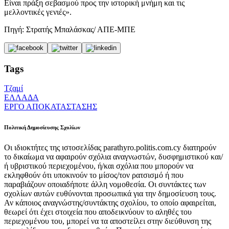
Είναι πράξη σεβασμού προς την ιστορική μνήμη και τις
μελλοντικές γενιές».
Πηγή: Στρατής Μπαλάσκας/ ΑΠΕ-ΜΠΕ
Tags
Τζαμί
ΕΛΛΑΔΑ
ΕΡΓΟ ΑΠΟΚΑΤΑΣΤΑΣΗΣ
Πολιτική Δημοσίευσης Σχολίων
Οι ιδιοκτήτες της ιστοσελίδας parathyro.politis.com.cy διατηρούν
το δικαίωμα να αφαιρούν σχόλια αναγνωστών, δυσφημιστικού και/
ή υβριστικού περιεχομένου, ή/και σχόλια που μπορούν να
εκληφθούν ότι υποκινούν το μίσος/τον ρατσισμό ή που
παραβιάζουν οποιαδήποτε άλλη νομοθεσία. Οι συντάκτες των
σχολίων αυτών ευθύνονται προσωπικά για την δημοσίευση τους.
Αν κάποιος αναγνώστης/συντάκτης σχολίου, το οποίο αφαιρείται,
θεωρεί ότι έχει στοιχεία που αποδεικνύουν το αληθές του
περιεχομένου του, μπορεί να τα αποστείλει στην διεύθυνση της