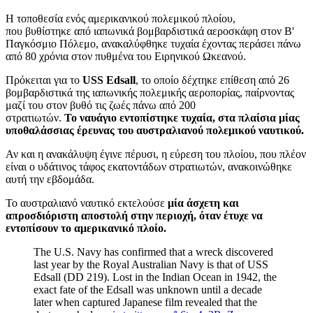
Η τοποθεσία ενός αμερικανικού πολεμικού πλοίου,
που βυθίστηκε από ιαπωνικά βομβαρδιστικά αεροσκάφη στον Β'
Παγκόσμιο Πόλεμο, ανακαλύφθηκε τυχαία έχοντας περάσει πάνω
από 80 χρόνια στον πυθμένα του Ειρηνικού Ωκεανού.
Πρόκειται για το
USS Edsall
, το οποίο δέχτηκε επίθεση από 26
βομβαρδιστικά της ιαπωνικής πολεμικής αεροπορίας, παίρνοντας
μαζί του στον βυθό τις ζωές πάνω από 200
στρατιωτών.
Το ναυάγιο εντοπίστηκε τυχαία, στα πλαίσια μίας
υποθαλάσσιας έρευνας του αυστραλιανού πολεμικού ναυτικού.
Αν και η ανακάλυψη έγινε πέρυσι, η εύρεση του πλοίου, που πλέον
είναι ο υδάτινος τάφος εκατοντάδων στρατιωτών, ανακοινώθηκε
αυτή την εβδομάδα.
Το αυστραλιανό ναυτικό εκτελούσε
μία άσχετη και
απροσδιόριστη αποστολή στην περιοχή, όταν έτυχε να
εντοπίσουν το αμερικανικό πλοίο.
The U.S. Navy has confirmed that a wreck discovered
last year by the Royal Australian Navy is that of USS
Edsall (DD 219). Lost in the Indian Ocean in 1942, the
exact fate of the Edsall was unknown until a decade
later when captured Japanese film revealed that the