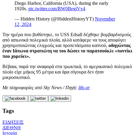
Diego Harbor, California (USA), during the early
1920s.
pic.twitter.com/BW0BegiVv4
— Hidden History (@HiddenHistoryYT)
November
12, 2024
Την ημέρα που βυθίστηκε, το USS Edsall δέχθηκε βομβαρδισμούς
από ιαπωνικά πολεμικά πλοία, αλλά κατάφερε να τους αποφύγει
χρησιμοποιώντας ελιγμούς και προπετάσματα καπνού,
οδηγώντας
έναν Ιάπωνα στρατιώτη να του δώσει το παρατσούκλι «ποντίκι
που χορεύει».
Βέβαια, παρά την αναφορά στα τρωκτικά, το αμερικανικό πολεμικό
πλοίο είχε μήκος 95 μέτρα και άρα σίγουρα δεν ήταν
μικροσκοπικό.
Με πληροφορίες από Sky News / Πηγή:
lifo.gr
Tags
ΕΙΔΗΣΕΙΣ
ΔΙΕΘΝΗ
Ιστορία