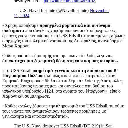
destroyer had…
pic.twitter.com/k6tm4x3RoZ
— U.S. Naval Institute (@NavalInstitute)
November
11, 2024
«Χρησιμοποιήσαμε
προηγμένα ρομποτικά και αυτόνομα
συστήματα
που συνήθως χρησιμοποιούνται σε υδρογραφικές
έρευνες για να εντοπίσουμε το USS Edsall στον πυθμένα», δήλωσε
ο αρχηγός του πολεμικού ναυτικού της Αυστραλίας, αντιναύαρχος
Μαρκ Χάμοντ.
Ο ίδιος απέτισε φόρο τιμής στο αμερικανικό πλοίο, λέγοντας
ότι
«κατέχει μια ξεχωριστή θέση στη ναυτική μας ιστορία».
«Το USS Edsall
υπηρέτησε γενναία κατά τη διάρκεια του Β'
Παγκοσμίου Πολέμου
, κυρίως στις πρώτες εκστρατείες στον
Ειρηνικό. Επιχειρούσε δίπλα στα πολεμικά πλοία της Αυστραλίας,
προστατεύοντας τις ακτές μας και συντέλεσε στη βύθιση του
ιαπωνικού υποβρυχίου Ι124, στα ανοικτά του Ντάργουιν», είπε ο
Χάμοντ και συμπλήρωσε.
«Καθώς αναλογιζόμαστε την κληρονομιά του USS Edsall, τιμούμε
τους ναύτες που αντιμετώπισαν τεράστιες προκλήσεις με
γενναιότητα και αποφασιστικότητα».
The U.S. Navy destroyer USS Edsall (DD 219) in San